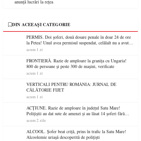
anunță lucrări la rețea
DIN ACEEAȘI CATEGORIE
PERMIS. Doi șoferi, două dosare penale în doar 24 de ore
la Petea! Unul avea permisul suspendat, celălalt nu a avut
niciodată permis
acum 1 zi
FRONTIERĂ. Razie de amploare la granița cu Ungaria!
800 de persoane și peste 300 de mașini, verificate
acum 1 zi
VERTICALI PENTRU ROMÂNIA: JURNAL DE
CĂLĂTORIE FIJET
acum 1 zi
ACȚIUNE. Razie de amploare în județul Satu Mare!
Polițiștii au dat sute de amenzi și au lăsat 14 șoferi fără
permis într-o singură zi
acum 2 zile
ALCOOL. Șofer beat criță, prins în trafic la Satu Mare!
Alcoolemie uriașă descoperită de polițiști