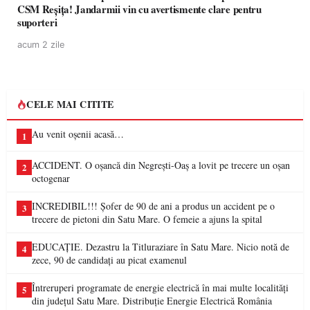
CSM Reșița! Jandarmii vin cu avertismente clare pentru
suporteri
acum 2 zile
CELE MAI CITITE
Au venit oșenii acasă…
1
ACCIDENT. O oșancă din Negrești-Oaș a lovit pe trecere un oșan
2
octogenar
INCREDIBIL!!! Șofer de 90 de ani a produs un accident pe o
3
trecere de pietoni din Satu Mare. O femeie a ajuns la spital
EDUCAȚIE. Dezastru la Titluraziare în Satu Mare. Nicio notă de
4
zece, 90 de candidați au picat examenul
Întreruperi programate de energie electrică în mai multe localități
5
din județul Satu Mare. Distribuție Energie Electrică România