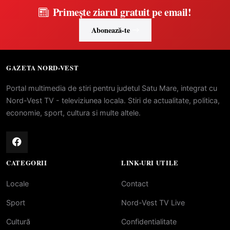
Primește ziarul gratuit pe email!
Abonează-te
GAZETA NORD-VEST
Portal multimedia de stiri pentru judetul Satu Mare, integrat cu
Nord-Vest TV - televiziunea locala. Stiri de actualitate, politica,
economie, sport, cultura si multe altele.
CATEGORII
LINK-URI UTILE
Locale
Contact
Sport
Nord-Vest TV Live
Cultură
Confidentialitate