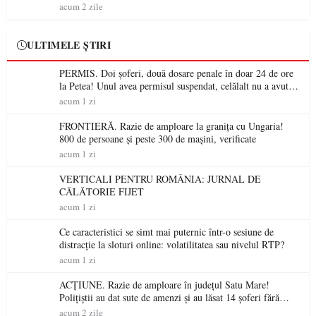
acum 2 zile
ULTIMELE ȘTIRI
PERMIS. Doi șoferi, două dosare penale în doar 24 de ore
la Petea! Unul avea permisul suspendat, celălalt nu a avut
niciodată permis
acum 1 zi
FRONTIERĂ. Razie de amploare la granița cu Ungaria!
800 de persoane și peste 300 de mașini, verificate
acum 1 zi
VERTICALI PENTRU ROMÂNIA: JURNAL DE
CĂLĂTORIE FIJET
acum 1 zi
Ce caracteristici se simt mai puternic într-o sesiune de
distracție la sloturi online: volatilitatea sau nivelul RTP?
acum 1 zi
ACȚIUNE. Razie de amploare în județul Satu Mare!
Polițiștii au dat sute de amenzi și au lăsat 14 șoferi fără
permis într-o singură zi
acum 2 zile