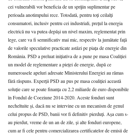
cei vulnerabili vor beneficia de un sprijin suplimentar pe
perioada anotimpului rece. Totodată, pentru toți ceilalți
consumatori, inclusiv pentru cei industriali, prețul la energia
electrică nu va putea depăși un nivel maxim, reglementat prin
lege, care va fi semnificativ mai mic, respectiv la jumătate față
de valorile speculative practicate astăzi pe piața de energie din
România. PSD a preluat inițiativa de a pune pe masa Coaliției
un model de reglementare a pieței de energie, după ce
numeroasele apeluri adresate Ministerului Energiei au rămas
fără răspuns. Experții PSD au pus pe masa coaliției această
soluție care se poate finanța cu 2,2 miliarde de euro disponibile
în Fondul de Coeziune 2014-2020. Aceste fonduri sunt
necheltuite și, dacă nu se intervine cu un mecanism de genul
celui propus de PSD, banii vor fi definitiv pierduți. Așa cum s-
au pierdut, vreme de un an de zile, și alte fonduri europene,
cum ar fi cele pentru comercializarea certificatelor de emisii de