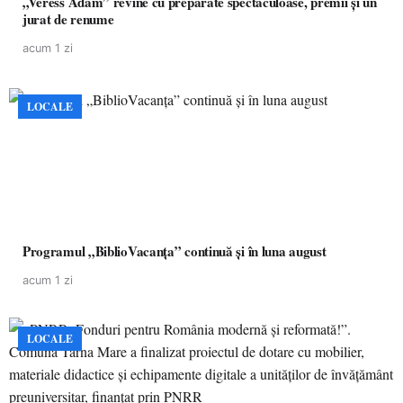
„Veress Ádám” revine cu preparate spectaculoase, premii și un
jurat de renume
acum 1 zi
LOCALE
Programul „BiblioVacanța” continuă și în luna august
acum 1 zi
LOCALE