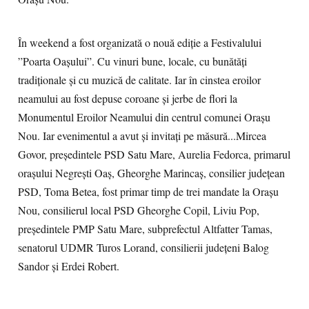
În weekend a fost organizată o nouă ediție a Festivalului
”Poarta Oașului”. Cu vinuri bune, locale, cu bunătăți
tradiționale și cu muzică de calitate. Iar în cinstea eroilor
neamului au fost depuse coroane și jerbe de flori la
Monumentul Eroilor Neamului din centrul comunei Orașu
Nou. Iar evenimentul a avut și invitați pe măsură...Mircea
Govor, președintele PSD Satu Mare, Aurelia Fedorca, primarul
orașului Negrești Oaș, Gheorghe Marincaș, consilier județean
PSD, Toma Betea, fost primar timp de trei mandate la Orașu
Nou, consilierul local PSD Gheorghe Copil, Liviu Pop,
președintele PMP Satu Mare, subprefectul Altfatter Tamas,
senatorul UDMR Turos Lorand, consilierii județeni Balog
Sandor și Erdei Robert.