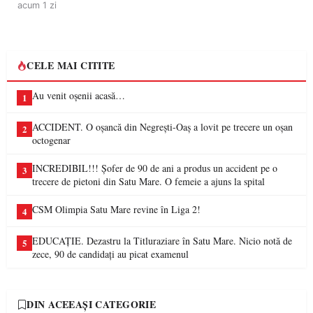
acum 1 zi
CELE MAI CITITE
Au venit oșenii acasă…
1
ACCIDENT. O oșancă din Negrești-Oaș a lovit pe trecere un oșan
2
octogenar
INCREDIBIL!!! Șofer de 90 de ani a produs un accident pe o
3
trecere de pietoni din Satu Mare. O femeie a ajuns la spital
CSM Olimpia Satu Mare revine în Liga 2!
4
EDUCAȚIE. Dezastru la Titluraziare în Satu Mare. Nicio notă de
5
zece, 90 de candidați au picat examenul
DIN ACEEAȘI CATEGORIE