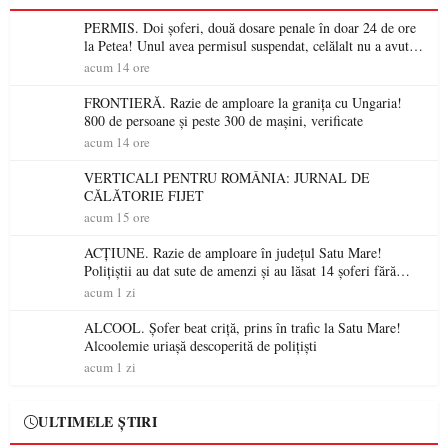
PERMIS. Doi șoferi, două dosare penale în doar 24 de ore
la Petea! Unul avea permisul suspendat, celălalt nu a avut
niciodată permis
acum 14 ore
FRONTIERĂ. Razie de amploare la granița cu Ungaria!
800 de persoane și peste 300 de mașini, verificate
acum 14 ore
VERTICALI PENTRU ROMÂNIA: JURNAL DE
CĂLĂTORIE FIJET
acum 15 ore
ACȚIUNE. Razie de amploare în județul Satu Mare!
Polițiștii au dat sute de amenzi și au lăsat 14 șoferi fără
permis într-o singură zi
acum 1 zi
ALCOOL. Șofer beat criță, prins în trafic la Satu Mare!
Alcoolemie uriașă descoperită de polițiști
acum 1 zi
ULTIMELE ȘTIRI