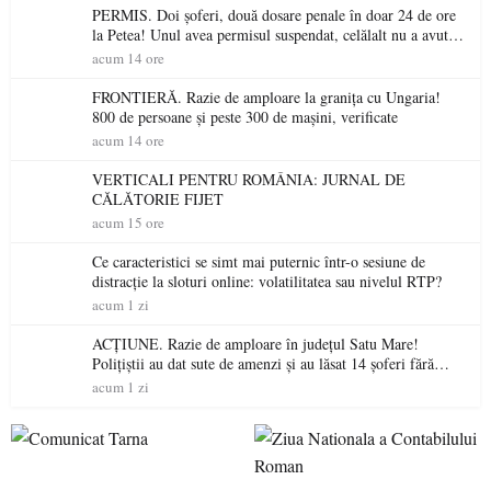
PERMIS. Doi șoferi, două dosare penale în doar 24 de ore
la Petea! Unul avea permisul suspendat, celălalt nu a avut
niciodată permis
acum 14 ore
FRONTIERĂ. Razie de amploare la granița cu Ungaria!
800 de persoane și peste 300 de mașini, verificate
acum 14 ore
VERTICALI PENTRU ROMÂNIA: JURNAL DE
CĂLĂTORIE FIJET
acum 15 ore
Ce caracteristici se simt mai puternic într-o sesiune de
distracție la sloturi online: volatilitatea sau nivelul RTP?
acum 1 zi
ACȚIUNE. Razie de amploare în județul Satu Mare!
Polițiștii au dat sute de amenzi și au lăsat 14 șoferi fără
permis într-o singură zi
acum 1 zi