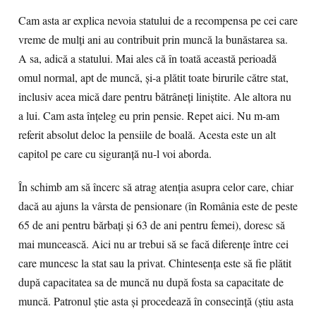
Cam asta ar explica nevoia statului de a recompensa pe cei care
vreme de mulți ani au contribuit prin muncă la bunăstarea sa.
A sa, adică a statului. Mai ales că în toată această perioadă
omul normal, apt de muncă, și-a plătit toate birurile către stat,
inclusiv acea mică dare pentru bătrâneți liniștite. Ale altora nu
a lui. Cam asta înțeleg eu prin pensie. Repet aici. Nu m-am
referit absolut deloc la pensiile de boală. Acesta este un alt
capitol pe care cu siguranță nu-l voi aborda.
În schimb am să încerc să atrag atenția asupra celor care, chiar
dacă au ajuns la vârsta de pensionare (în România este de peste
65 de ani pentru bărbați și 63 de ani pentru femei), doresc să
mai muncească. Aici nu ar trebui să se facă diferențe între cei
care muncesc la stat sau la privat. Chintesența este să fie plătit
după capacitatea sa de muncă nu după fosta sa capacitate de
muncă. Patronul știe asta și procedează în consecință (știu asta