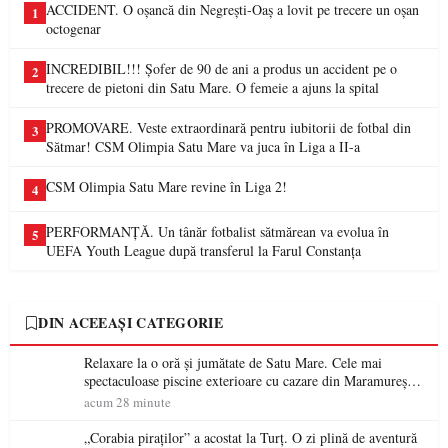
ACCIDENT. O oșancă din Negrești-Oaș a lovit pe trecere un oșan
1
octogenar
INCREDIBIL!!! Șofer de 90 de ani a produs un accident pe o
2
trecere de pietoni din Satu Mare. O femeie a ajuns la spital
PROMOVARE. Veste extraordinară pentru iubitorii de fotbal din
3
Sătmar! CSM Olimpia Satu Mare va juca în Liga a II-a
CSM Olimpia Satu Mare revine în Liga 2!
4
PERFORMANȚĂ. Un tânăr fotbalist sătmărean va evolua în
5
UEFA Youth League după transferul la Farul Constanța
DIN ACEEAȘI CATEGORIE
Relaxare la o oră și jumătate de Satu Mare. Cele mai
spectaculoase piscine exterioare cu cazare din Maramureș,
ideale pentru o escapadă de vară
acum 28 minute
„Corabia piraților” a acostat la Turț. O zi plină de aventură