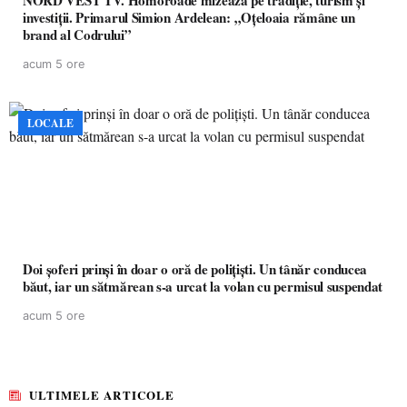
NORD VEST TV. Homoroade mizează pe tradiție, turism și
investiții. Primarul Simion Ardelean: „Oțeloaia rămâne un
brand al Codrului”
acum 5 ore
LOCALE
Doi șoferi prinși în doar o oră de polițiști. Un tânăr conducea
băut, iar un sătmărean s-a urcat la volan cu permisul suspendat
acum 5 ore
ULTIMELE ARTICOLE