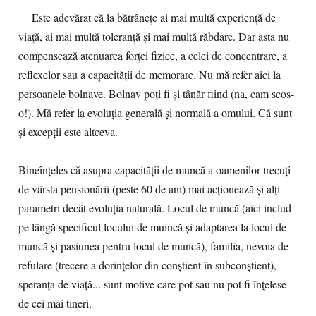
Este adevărat că la bătrânețe ai mai multă experiență de
viață, ai mai multă toleranță și mai multă răbdare. Dar asta nu
compensează atenuarea forței fizice, a celei de concentrare, a
reflexelor sau a capacității de memorare. Nu mă refer aici la
persoanele bolnave. Bolnav poți fi și tânăr fiind (na, cam scos-
o!). Mă refer la evoluția generală și normală a omului. Că sunt
și excepții este altceva.
Bineînțeles că asupra capacității de muncă a oamenilor trecuți
de vârsta pensionării (peste 60 de ani) mai acționează și alți
parametri decât evoluția naturală. Locul de muncă (aici includ
pe lângă specificul locului de muincă și adaptarea la locul de
muncă și pasiunea pentru locul de muncă), familia, nevoia de
refulare (trecere a dorințelor din conștient în subconștient),
speranța de viață... sunt motive care pot sau nu pot fi înțelese
de cei mai tineri.