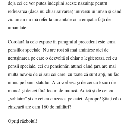
deja cei ce vor putea îndeplini aceste năzuințe pentru
redresarea (dacă nu chiar salvarea) universului uman și când
zic uman nu mă refer la umanitate ci la empatia față de
umanitate.
Corolară la cele expuse în paragraful precedent este tema
pensiilor speciale. Nu are rost să mai amintesc aici de
nerușinarea pe care o dezvoltă și chiar o legiferează cei cu
pensii speciale, cei cu pensionări atunci când țara are mai
multă nevoie de ei sau cei care, cu toate că sunt apți, nu fac
nimic pe banii statului. Aici vorbesc și de cei cu locuri de
muncă și de cei fără locuri de muncă. Adică și de cei cu
„solitaire” și de cei cu cinzeaca pe caiet. Apropo! Știați că o
cinzeacă are cam 160 de mililitri?
Opriți războiul!