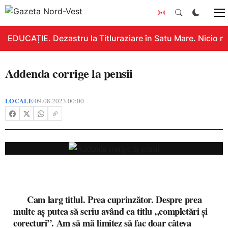
EDUCAȚIE. Dezastru la Titluraziare în Satu Mare. Nicio n
Addenda corrige la pensii
LOCALE
09.08.2023 00:00
•
Cam larg titlul. Prea cuprinzător. Despre prea
multe aș putea să scriu având ca titlu „completări și
corecturi”. Am să mă limitez să fac doar câteva