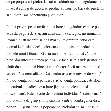
de pe propria-mi piele), la stat în schimb nu sunt regulamente
în acest sens și de aceea se produc abuzuri pe bază de prietenii
și cumetrii sau concurență și dușmănii.
În altă privire peste umăr, adică între alte gânduri expuse pe
această pagină de ziar, am atras atenția că legile, nu numai în
România, au început să dea mai multe drepturi celor care
tocmai le încalcă decât celor care nu au pășit niciodată pe
treptele unui tribunal. Și asta nu e bine! Nu numai că nu e
bine, dar întoarce lumea pe dos. Te face să te gândești încă de
tânăr dacă nu-i mai bine să fii infractor. Încă mai este timp să
se revină la normalitate. Dar pentru asta este nevoie de voință.
Nu de voință politică pentru că asta, voința politică, este doar
un eufemism (adică ceva între jignire a intelectului și
obscenitate). Este nevoie de o voință individuală transformată
într-o voință de grup și implementată într-o voință generală a
poporului și mai apoi a popoarelor. Probabil că s-au născut