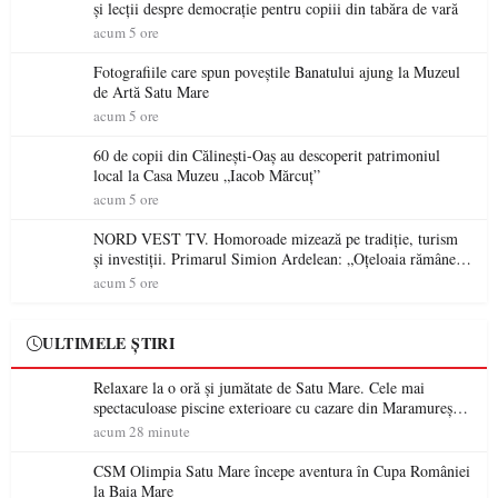
și lecții despre democrație pentru copiii din tabăra de vară
acum 5 ore
Fotografiile care spun poveștile Banatului ajung la Muzeul
de Artă Satu Mare
acum 5 ore
60 de copii din Călinești-Oaș au descoperit patrimoniul
local la Casa Muzeu „Iacob Mărcuț”
acum 5 ore
NORD VEST TV. Homoroade mizează pe tradiție, turism
și investiții. Primarul Simion Ardelean: „Oțeloaia rămâne
un brand al Codrului”
acum 5 ore
ULTIMELE ȘTIRI
Relaxare la o oră și jumătate de Satu Mare. Cele mai
spectaculoase piscine exterioare cu cazare din Maramureș,
ideale pentru o escapadă de vară
acum 28 minute
CSM Olimpia Satu Mare începe aventura în Cupa României
la Baia Mare