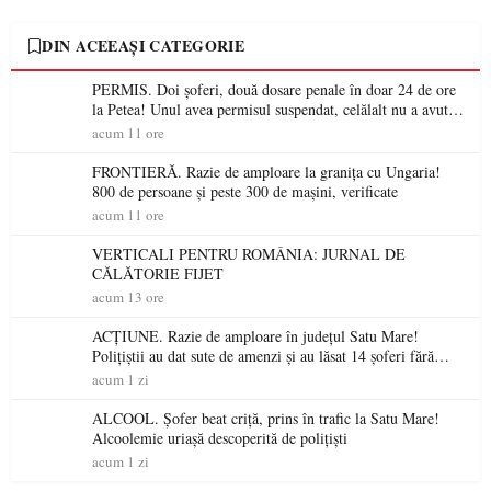
DIN ACEEAȘI CATEGORIE
PERMIS. Doi șoferi, două dosare penale în doar 24 de ore
la Petea! Unul avea permisul suspendat, celălalt nu a avut
niciodată permis
acum 11 ore
FRONTIERĂ. Razie de amploare la granița cu Ungaria!
800 de persoane și peste 300 de mașini, verificate
acum 11 ore
VERTICALI PENTRU ROMÂNIA: JURNAL DE
CĂLĂTORIE FIJET
acum 13 ore
ACȚIUNE. Razie de amploare în județul Satu Mare!
Polițiștii au dat sute de amenzi și au lăsat 14 șoferi fără
permis într-o singură zi
acum 1 zi
ALCOOL. Șofer beat criță, prins în trafic la Satu Mare!
Alcoolemie uriașă descoperită de polițiști
acum 1 zi