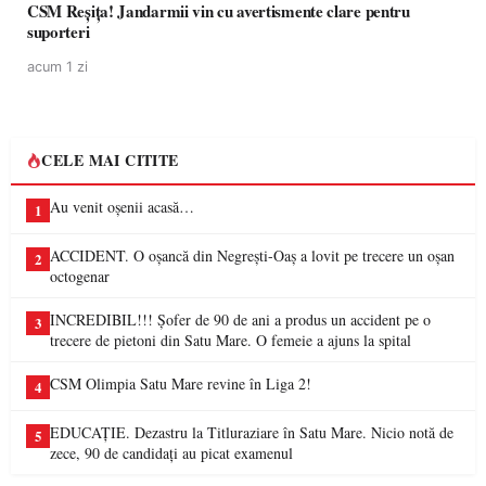
CSM Reșița! Jandarmii vin cu avertismente clare pentru
suporteri
acum 1 zi
CELE MAI CITITE
Au venit oșenii acasă…
1
ACCIDENT. O oșancă din Negrești-Oaș a lovit pe trecere un oșan
2
octogenar
INCREDIBIL!!! Șofer de 90 de ani a produs un accident pe o
3
trecere de pietoni din Satu Mare. O femeie a ajuns la spital
CSM Olimpia Satu Mare revine în Liga 2!
4
EDUCAȚIE. Dezastru la Titluraziare în Satu Mare. Nicio notă de
5
zece, 90 de candidați au picat examenul