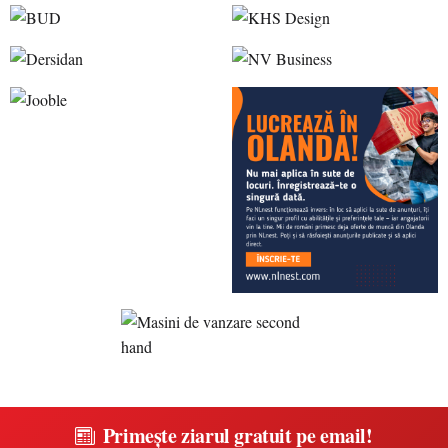
Primește ziarul gratuit pe email!