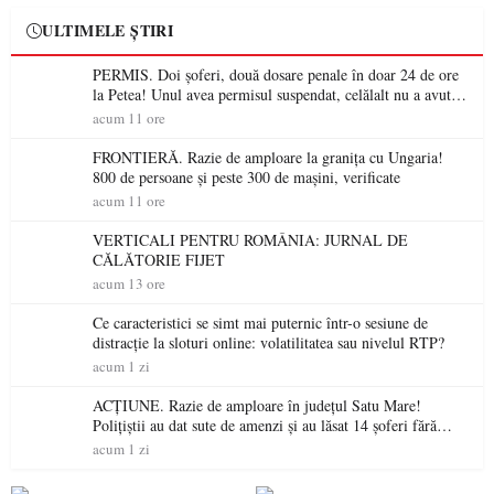
ULTIMELE ȘTIRI
PERMIS. Doi șoferi, două dosare penale în doar 24 de ore
la Petea! Unul avea permisul suspendat, celălalt nu a avut
niciodată permis
acum 11 ore
FRONTIERĂ. Razie de amploare la granița cu Ungaria!
800 de persoane și peste 300 de mașini, verificate
acum 11 ore
VERTICALI PENTRU ROMÂNIA: JURNAL DE
CĂLĂTORIE FIJET
acum 13 ore
Ce caracteristici se simt mai puternic într-o sesiune de
distracție la sloturi online: volatilitatea sau nivelul RTP?
acum 1 zi
ACȚIUNE. Razie de amploare în județul Satu Mare!
Polițiștii au dat sute de amenzi și au lăsat 14 șoferi fără
permis într-o singură zi
acum 1 zi