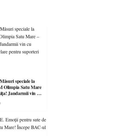
suri speciale la
M Olimpia Satu Mare
ța! Jandarmii vin cu
e clare pentru
e