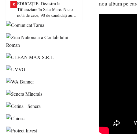
nou album pe care
EDUCAȚIE. Dezastru la
5
Titluraziare în Satu Mare. Nicio
notă de zece, 90 de candidați au
picat examenul