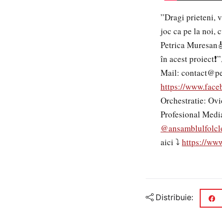
”Dragi prieteni, v
joc ca pe la noi, 
Petrica Muresan
în acest proiect❗️
Mail: contact@p
https://www.face
Orchestratie: Ovi
Profesional Medi
@ansamblulfolcl
aici ⤵️
https://ww
Distribuie: