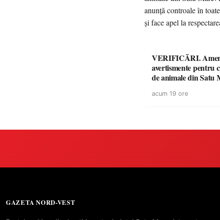
VERIFICĂRI. Amenz
avertismente pentru c
de animale din Satu 
DSVSA anunță contro
acum 19 ore
toate gospodăriile și f
respectarea legii
GAZETA NORD-VEST