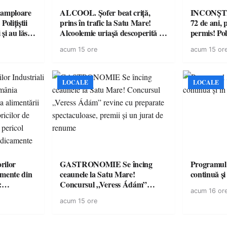
amploare
ALCOOL. Șofer beat criță,
INCONȘTI
olițiștii
prins în trafic la Satu Mare!
72 de ani, 
și au lăsat
Alcoolemie uriașă descoperită de
permis! Poli
într-o
polițiști
cu un dosa
acum 15 ore
acum 15 or
LOCALE
LOCALE
rilor
GASTRONOMIE Se încing
Programul
amente din
ceaunele la Satu Mare!
continuă și
:
Concursul „Veress Ádám”
acum 16 or
ării cu
revine cu preparate
acum 15 ore
ricilor de
spectaculoase, premii și un jurat
în pericol
de renume