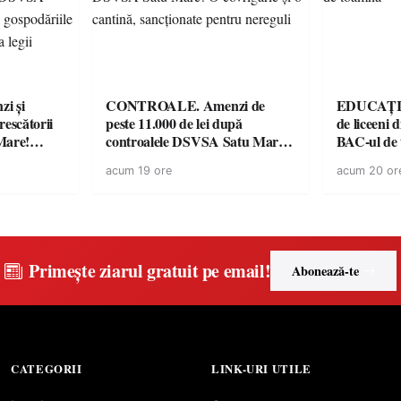
i și
CONTROALE. Amenzi de
EDUCAȚIE.
rescătorii
peste 11.000 de lei după
de liceeni 
Mare!
controalele DSVSA Satu Mare!
BAC-ul de
ale în
O covrigărie și o cantină,
acum 19 ore
acum 20 or
ace apel la
sancționate pentru nereguli
Primește ziarul gratuit pe email!
Abonează-te
CATEGORII
LINK-URI UTILE