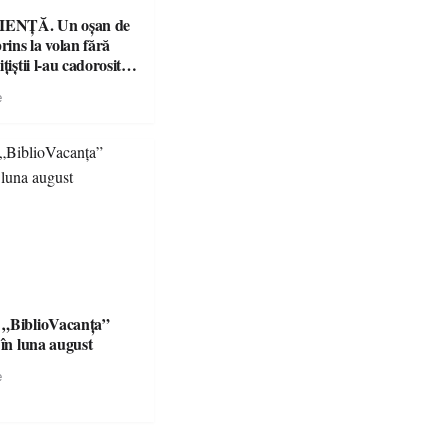
ENȚĂ. Un oșan de
prins la volan fără
țiștii l-au cadorosit
r penal
e
 „BiblioVacanța”
 în luna august
e