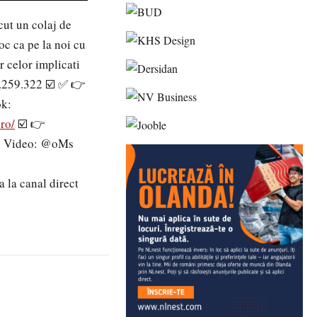
ut un colaj de
oc ca pe la noi cu
 celor implicati
.259.322 ☑️ ✅ 👉
k:
ro/
☑️ 👉

Video: @oMs
 la canal direct