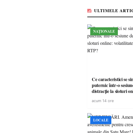
medicamente esențial
ULTIMELE ARTI
NAȚIONALE
Ce caracteristici se s
puternic într-o sesiun
distracție la sloturi on
volatilitatea sau nive
acum 14 ore
LOCALE