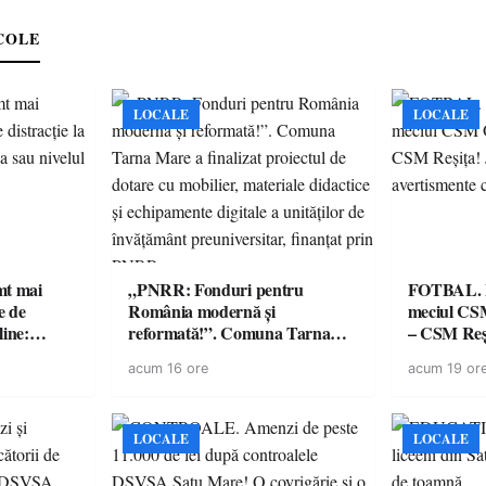
e
COLE
LOCALE
LOCALE
imt mai
„PNRR: Fonduri pentru
FOTBAL. Mă
e de
România modernă și
meciul CS
line:
reformată!”. Comuna Tarna
– CSM Reși
lul RTP?
Mare a finalizat proiectul de
avertisment
acum 16 ore
acum 19 or
dotare cu mobilier, materiale
suporteri
didactice și echipamente digitale
a unităților de învățământ
preuniversitar, finanțat prin
LOCALE
LOCALE
PNRR