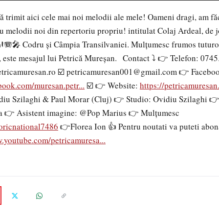
ă trimit aici cele mai noi melodii ale mele!
Oameni dragi, am făc
cu melodii noi din repertoriu propriu! intitulat Colaj Ardeal, de j
🪗🎤 Codru și Câmpia Transilvaniei.
Mulțumesc frumos tuturor
”, este mesajul lui Petrică Mureșan.
Contact ⤵️ 👉
Telefon: 0745
etricamuresan.ro ☑️ petricamuresan001@gmail.com 👉
Faceboo
book.com/muresan.petr...
☑️ 👉
Website:
https://petricamuresan.
diu Szilaghi & Paul Morar (Cluj) 👉
Studio: Ovidiu Szilaghi 
a 👉
Asistent imagine: @Pop Marius 👉
Mulțumesc
oricnational7486
👉Florea Ion 👍 Pentru noutati va puteti abona
w.youtube.com/petricamuresa...