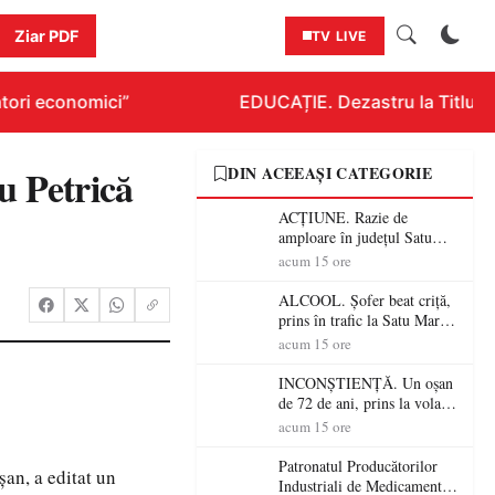
Ziar PDF
TV LIVE
ori economici”
EDUCAȚIE. Dezastru la Titlurazia
u Petrică
DIN ACEEAȘI CATEGORIE
ACȚIUNE. Razie de
amploare în județul Satu
Mare! Polițiștii au dat sute
acum 15 ore
de amenzi și au lăsat 14
șoferi fără permis într-o
ALCOOL. Șofer beat criță,
singură zi
prins în trafic la Satu Mare!
Alcoolemie uriașă
acum 15 ore
descoperită de polițiști
INCONȘTIENȚĂ. Un oșan
de 72 de ani, prins la volan
fără permis! Polițiștii l-au
acum 15 ore
cadorosit cu un dosar penal
Patronatul Producătorilor
an, a editat un
Industriali de Medicamente