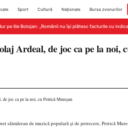
cale
Sport
Cultură
Naționale
Bursa zvonurilor
e Ilie Bolojan: „Românii nu își plătesc facturile cu indicat
j Ardeal, de joc ca pe la noi, c
0
ret sătmărean de muzică populară și de petrecere, Petrică Mureș