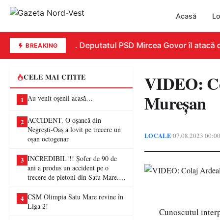
Acasă
Lo
REPLICĂ. Deputatul PSD Mircea Govor îl atacă dur p
BREAKING
VIDEO: Cola
CELE MAI CITITE
Mureșan
Au venit oșenii acasă…
1
ACCIDENT. O oșancă din
2
Negrești-Oaș a lovit pe trecere un
LOCALE
07.08.2023 00:0
•
oșan octogenar
INCREDIBIL!!! Șofer de 90 de
3
ani a produs un accident pe o
trecere de pietoni din Satu Mare. O
femeie a ajuns la spital
CSM Olimpia Satu Mare revine în
4
Liga 2!
Cunoscutul interp