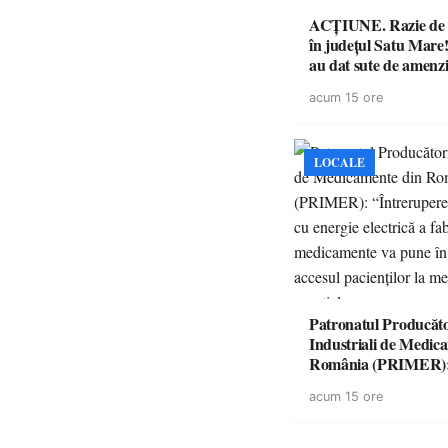
ACȚIUNE. Razie de 
în județul Satu Mare! P
au dat sute de amenzi 
14 șoferi fără permis 
acum 15 ore
singură zi
LOCALE
Patronatul Producăto
Industriali de Medic
România (PRIMER)
“Întreruperea aliment
acum 15 ore
energie electrică a fab
medicamente va pune 
accesul pacienților la