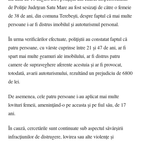
de Poliție Județean Satu Mare au fost sesizați de către o femeie
de 38 de ani, din comuna Terebești, despre faptul că mai multe
persoane i-ar fi distrus imobilul și autoturismul personal.
În urma verificărilor efectuate, polițiștii au constatat faptul că
patru persoane, cu vârste cuprinse între 21 și 47 de ani, ar fi
spart mai multe geamuri ale imobilului, ar fi distrus patru
camere de supraveghere aferente acestuia și ar fi provocat,
totodată, avarii autoturismului, rezultând un prejudiciu de 6800
de lei.
De asemenea, cele patru persoane i-au aplicat mai multe
lovituri femeii, amenințând-o pe aceasta și pe fiul său, de 17
ani.
În cauză, cercetările sunt continuate sub aspectul săvârșirii
infracțiunilor de distrugere, lovirea sau alte violențe și