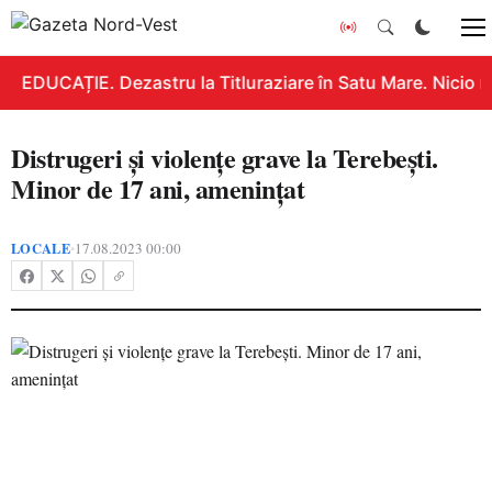
EDUCAȚIE. Dezastru la Titluraziare în Satu Mare. Nicio n
Distrugeri și violențe grave la Terebești.
Minor de 17 ani, amenințat
LOCALE
17.08.2023 00:00
•