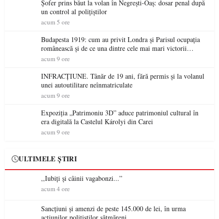
Șofer prins băut la volan în Negrești-Oaș: dosar penal după
un control al polițiștilor
acum 5 ore
Budapesta 1919: cum au privit Londra și Parisul ocupația
românească și de ce una dintre cele mai mari victorii
militare ale României a devenit o controversă diplomatică
acum 9 ore
europeană ( partea a II-a)
INFRACȚIUNE. Tânăr de 19 ani, fără permis și la volanul
unei autoutilitare neînmatriculate
acum 9 ore
Expoziția „Patrimoniu 3D” aduce patrimoniul cultural în
era digitală la Castelul Károlyi din Carei
acum 9 ore
ULTIMELE ȘTIRI
,,Iubiți și câinii vagabonzi...”
acum 4 ore
Sancțiuni și amenzi de peste 145.000 de lei, în urma
acțiunilor polițiștilor sătmăreni