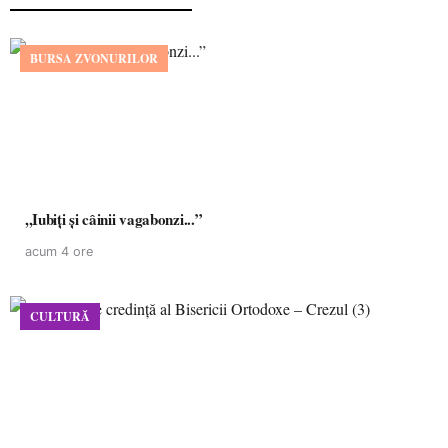
BURSA ZVONURILOR
,,Iubiți și câinii vagabonzi...”
acum 4 ore
CULTURĂ