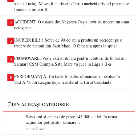
scandal uriaș. Mascații au descins într-o anchetă privind presupuse
fraude de proporții
ACCIDENT. O oșancă din Negrești-Oaș a lovit pe trecere un oșan
2
octogenar
INCREDIBIL!!! Șofer de 90 de ani a produs un accident pe o
3
trecere de pietoni din Satu Mare. O femeie a ajuns la spital
PROMOVARE. Veste extraordinară pentru iubitorii de fotbal din
4
Sătmar! CSM Olimpia Satu Mare va juca în Liga a II-a
PERFORMANȚĂ. Un tânăr fotbalist sătmărean va evolua în
5
UEFA Youth League după transferul la Farul Constanța
DIN ACEEAȘI CATEGORIE
Sancțiuni și amenzi de peste 145.000 de lei, în urma
acțiunilor polițiștilor sătmăreni
acum 5 ore