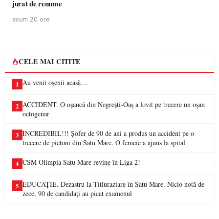
jurat de renume
acum 20 ore
CELE MAI CITITE
Au venit oșenii acasă…
1
ACCIDENT. O oșancă din Negrești-Oaș a lovit pe trecere un oșan
2
octogenar
INCREDIBIL!!! Șofer de 90 de ani a produs un accident pe o
3
trecere de pietoni din Satu Mare. O femeie a ajuns la spital
CSM Olimpia Satu Mare revine în Liga 2!
4
EDUCAȚIE. Dezastru la Titluraziare în Satu Mare. Nicio notă de
5
zece, 90 de candidați au picat examenul