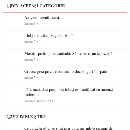
DIN ACEEAȘI CATEGORIE
Au venit oșenii acasă…
acum 1 zi
,,Iubiți și câinii vagabonzi...”
acum 2 zile
Musafir pe timp de caniculă. Să fie bere, nu kilowați!
acum 3 zile
Crucea grea pe care românii o duc singuri în spate
acum 5 zile
Fără mașină și permis și totuși ești notificat cu amenzi
rutiere…
acum 1 saptamana
ULTIMELE ȘTIRI
Ce caracteristici se simt mai puternic într-o sesiune de