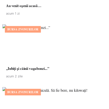
Au venit oșenii acasă…
acum 1 zi
BURSA ZVONURILOR
,,Iubiți și câinii vagabonzi...”
acum 2 zile
BURSA ZVONURILOR