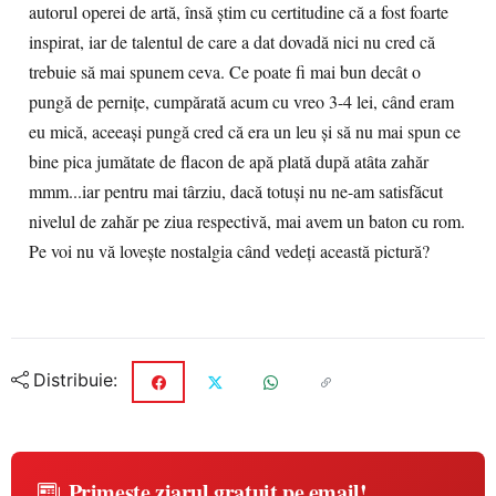
autorul operei de artă, însă știm cu certitudine că a fost foarte
inspirat, iar de talentul de care a dat dovadă nici nu cred că
trebuie să mai spunem ceva. Ce poate fi mai bun decât o
pungă de pernițe, cumpărată acum cu vreo 3-4 lei, când eram
eu mică, aceeași pungă cred că era un leu și să nu mai spun ce
bine pica jumătate de flacon de apă plată după atâta zahăr
mmm...iar pentru mai târziu, dacă totuși nu ne-am satisfăcut
nivelul de zahăr pe ziua respectivă, mai avem un baton cu rom.
Pe voi nu vă lovește nostalgia când vedeți această pictură?
Distribuie:
Primește ziarul gratuit pe email!