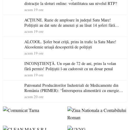
distracție la sloturi online: volatilitatea sau nivelul RTP?
acum 19 ore
ACȚIUNE. Razie de amploare în județul Satu Mare!
Polițiștii au dat sute de amenzi și au lăsat 14 șoferi fără
permis într-o singură zi
acum 19 ore
ALCOOL. Șofer beat criță, prins în trafic la Satu Mare!
Alcoolemie uriașă descoperită de polițiști
acum 19 ore
INCONȘTIENȚĂ. Un oșan de 72 de ani, prins la volan
fără permis! Polițiștii l-au cadorosit cu un dosar penal
acum 19 ore
Patronatul Producătorilor Industriali de Medicamente din
România (PRIMER): “Întreruperea alimentării cu energie
electrică a fabricilor de medicamente va pune în pericol
acum 20 ore
accesul pacienților la medicamente esențiale