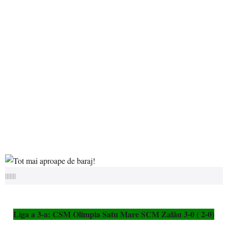
|||||||
Liga a 3-a: CSM Olimpia Satu Mare SCM Zalău 3-0 ( 2-0)