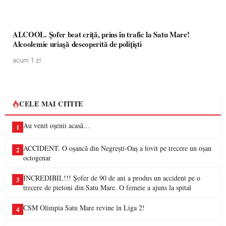
ALCOOL. Șofer beat criță, prins în trafic la Satu Mare!
Alcoolemie uriașă descoperită de polițiști
acum 1 zi
CELE MAI CITITE
Au venit oșenii acasă…
1
ACCIDENT. O oșancă din Negrești-Oaș a lovit pe trecere un oșan
2
octogenar
INCREDIBIL!!! Șofer de 90 de ani a produs un accident pe o
3
trecere de pietoni din Satu Mare. O femeie a ajuns la spital
CSM Olimpia Satu Mare revine în Liga 2!
4