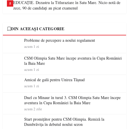
EDUCAȚIE. Dezastru la Titluraziare în Satu Mare. Nicio notă de
5
zece, 90 de candidați au picat examenul
DIN ACEEAȘI CATEGORIE
Probleme de percepere a noului regulament
acum 1 zi
CSM Olimpia Satu Mare începe aventura în Cupa României
la Baia Mare
acum 1 zi
Amical de gală pentru Unirea Tășnad
acum 1 zi
Duel cu Minaur în turul 3. CSM Olimpia Satu Mare începe
aventura în Cupa României la Baia Mare
acum 2 zile
Start promițător pentru CSM Olimpia. Remiză la
Dumbrăvița în debutul noului sezon