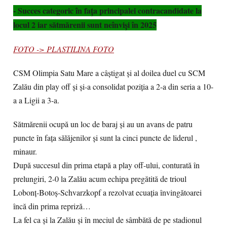
- Succes categoric în fața principalei contracandidate la
locul 2 iar sătmărenii sunt neînviși în 2025
FOTO -> PLASTILINA FOTO
CSM Olimpia Satu Mare a câștigat și al doilea duel cu SCM
Zalău din play off și și-a consolidat poziția a 2-a din seria a 10-
a a Ligii a 3-a.
Sătmărenii ocupă un loc de baraj și au un avans de patru
puncte în fața sălăjenilor și sunt la cinci puncte de liderul ,
minaur.
După succesul din prima etapă a play off-ului, conturată în
prelungiri, 2-0 la Zalău acum echipa pregătită de trioul
Lobonț-Botoș-Schvarzkopf a rezolvat ecuația învingătoarei
încă din prima repriză…
La fel ca și la Zalău și în meciul de sâmbătă de pe stadionul