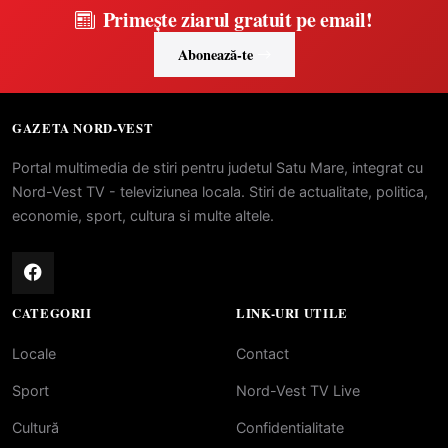
Primește ziarul gratuit pe email!
Abonează-te
GAZETA NORD-VEST
Portal multimedia de stiri pentru judetul Satu Mare, integrat cu
Nord-Vest TV - televiziunea locala. Stiri de actualitate, politica,
economie, sport, cultura si multe altele.
CATEGORII
LINK-URI UTILE
Locale
Contact
Sport
Nord-Vest TV Live
Cultură
Confidentialitate