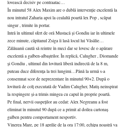
lovească decisiv pe contraatac…
În minutul 58 Alex Maxim are o dublă intervenție excelentă la
nou intratul Zaharia apoi la cealaltă poartă lex Pop , scăpat
singur , trimite în portar.
Intră în ultimul sfert de oră Mustacă și Gondiu iar în ultimele
zece minute, căpitanul Zsiga îi lasă locul lui Văsălie…
Zălăuanii caută să reintre în meci dar se lovesc de o apărare
excelentă a galben-albaștrilor. În replică, Calugher , Diomande
și Gondiu , ultimul din lovitură liberă indirectă de la 8 m,
puteau duce diferența la trei lungimi…Până la urmă s-a
consemnat scor de neprezentare în minutul 90+2. După o
lovitură de colț executată de Vadim Calugher, Matiș neinspirat
la respingere și-a trimis mingea cu capul în proprie poartă.
Pe final, nervii oaspeților au cedat: Alex Negreanu a fost
eliminat în minutul 90 după ce a primit al doilea cartonaș
galben pentru comportament nesportiv.
Vinerea Mare, pe 18 aprilie de la ora 17:00, echipa noastră va