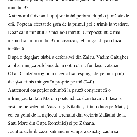
minutul 33 .
Antrenorul Cristian Lupuț schimbă portarul după o jumătate de
oră, Poptean afectat de gafa de la primul gol e trimis la vestiare.
Doar că în minutul 37 nici nou intratul Cimpoeșu nu e mai
inspirat și , în minutul 37 încasează și el un gol după o fază
încâlcită.
După o degajare slabă a defensivei din Zalău. Vadim Calugher
a lobat mingea sub bară de la opt metri, . fundașul zalăuan
Okan Chatziterzoglou a încercat să respingă de pe linia porți
dar și-a trimis mingea în proprie poartă (2–0).
Antrenorul oaspeților schimbă la pauză conștient că o
înfrângere la Satu Mare îi poate aduce demiterea…Îi lasă la
vestiare pe veteranii Vasvari și Nikolic și-i introduce pe Matiș (
cel cu golul de la mijlocul terenului din victoria Zalăului de la
Satu Mare din Cupa României) și pe Zaharia.
Jocul se echilibrează, sătmărenii se apără exact și caută să