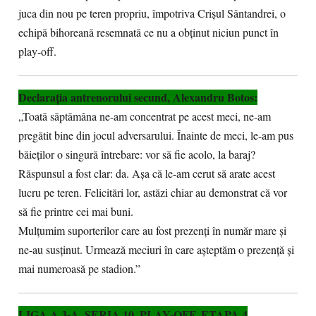
juca din nou pe teren propriu, împotriva Crișul Sântandrei, o
echipă bihoreană resemnată ce nu a obținut niciun punct în
play-off.
Declarația antrenorului secund, Alexandru Botos:
„Toată săptămâna ne-am concentrat pe acest meci, ne-am
pregătit bine din jocul adversarului. Înainte de meci, le-am pus
băieților o singură întrebare: vor să fie acolo, la baraj?
Răspunsul a fost clar: da. Așa că le-am cerut să arate acest
lucru pe teren. Felicitări lor, astăzi chiar au demonstrat că vor
să fie printre cei mai buni.
Mulțumim suporterilor care au fost prezenți în număr mare și
ne-au susținut. Urmează meciuri în care așteptăm o prezență și
mai numeroasă pe stadion.”
LIGA A 3-A, SERIA 10, PLAY-OFF, ETAPA 4