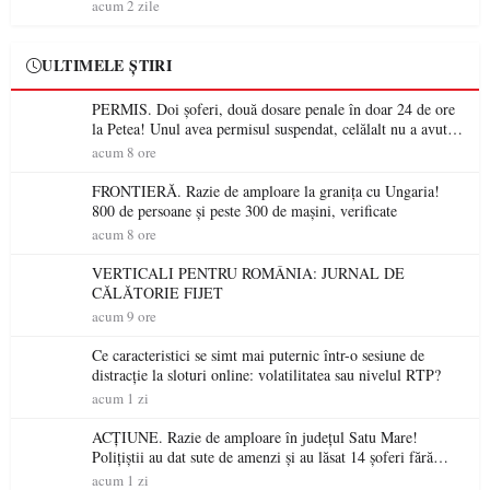
acum 2 zile
ULTIMELE ȘTIRI
PERMIS. Doi șoferi, două dosare penale în doar 24 de ore
la Petea! Unul avea permisul suspendat, celălalt nu a avut
niciodată permis
acum 8 ore
FRONTIERĂ. Razie de amploare la granița cu Ungaria!
800 de persoane și peste 300 de mașini, verificate
acum 8 ore
VERTICALI PENTRU ROMÂNIA: JURNAL DE
CĂLĂTORIE FIJET
acum 9 ore
Ce caracteristici se simt mai puternic într-o sesiune de
distracție la sloturi online: volatilitatea sau nivelul RTP?
acum 1 zi
ACȚIUNE. Razie de amploare în județul Satu Mare!
Polițiștii au dat sute de amenzi și au lăsat 14 șoferi fără
permis într-o singură zi
acum 1 zi