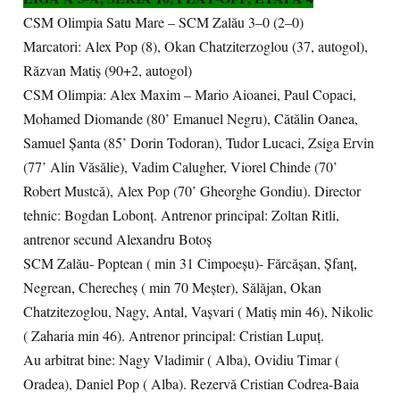
CSM Olimpia Satu Mare – SCM Zalău 3–0 (2–0)
Marcatori: Alex Pop (8), Okan Chatziterzoglou (37, autogol),
Răzvan Matiș (90+2, autogol)
CSM Olimpia: Alex Maxim – Mario Aioanei, Paul Copaci,
Mohamed Diomande (80’ Emanuel Negru), Cătălin Oanea,
Samuel Șanta (85’ Dorin Todoran), Tudor Lucaci, Zsiga Ervin
(77’ Alin Văsălie), Vadim Calugher, Viorel Chinde (70’
Robert Mustcă), Alex Pop (70’ Gheorghe Gondiu). Director
tehnic: Bogdan Lobonț. Antrenor principal: Zoltan Ritli,
antrenor secund Alexandru Botoș
SCM Zalău- Poptean ( min 31 Cimpoeșu)- Fărcășan, Șfanț,
Negrean, Cherecheș ( min 70 Meșter), Sălăjan, Okan
Chatzitezoglou, Nagy, Antal, Vașvari ( Matiș min 46), Nikolic
( Zaharia min 46). Antrenor principal: Cristian Lupuț.
Au arbitrat bine: Nagy Vladimir ( Alba), Ovidiu Timar (
Oradea), Daniel Pop ( Alba). Rezervă Cristian Codrea-Baia