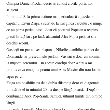
Olimpia-Daniel Prodan decisive au fost erorile portarilor
sălăjeni…
În minutul 8, la prima acțiune mai periculoasă a gazdelor,
căpitanul Ervin Zsiga a șutat de la marginea careului , o minge
ce nu părea periculoasă , doar că portarul Poptean a respins
greșit în față iar , pe fază, atacantul Alex Pop a profitat și a
deschis scorul.
Oaspeții nu par a avea răspuns , Nikolic e anihilat perfect de
Diomande iar președintele-jucător, Vasvari e doar un anonim
la mijlocul terenului…În aceste condiții doar Antal a mai
produs ceva emoții la poarta unui Alex Maxim din nou foarte
sigur pe el.
Zsiga are posibilitatea de a dubla diferența doar că diagonala
trimisă de el în minutul 20 s-a dus pe lângă poartă…După o
combinație Alex Pop-Șanta Samuel, ultimul trimite din 6 m pe
lângă .
La cealaltă poartă, Maxim blochează șutul lui Vasvari din