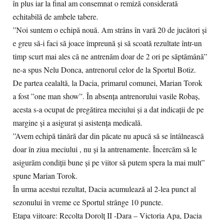
în plus iar la final am consemnat o remiză considerată
echitabilă de ambele tabere.
”Noi suntem o echipă nouă. Am strâns în vară 20 de jucători și
e greu să-i faci să joace împreună și să scoată rezultate într-un
timp scurt mai ales că ne antrenăm doar de 2 ori pe săptămână”
ne-a spus Nelu Donca, antrenorul celor de la Sportul Botiz.
De partea cealaltă, la Dacia, primarul comunei, Marian Torok
a fost ”one man show”. În absența antrenorului vasile Robaș,
acesta s-a ocupat de pregătirea meciului și a dat indicații de pe
margine și a asigurat și asistența medicală.
”Avem echipă tânără dar din păcate nu apucă să se întâlnească
doar în ziua meciului , nu și la antrenamente. Încercăm să le
asigurăm condiții bune și pe viitor să putem spera la mai mult”
spune Marian Torok.
În urma acestui rezultat, Dacia acumulează al 2-lea punct al
sezonului în vreme ce Sportul strânge 10 puncte.
Etapa viitoare: Recolta Dorolț II -Dara – Victoria Apa, Dacia