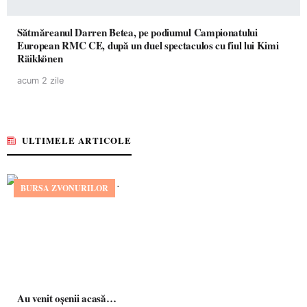
Sătmăreanul Darren Betea, pe podiumul Campionatului
European RMC CE, după un duel spectaculos cu fiul lui Kimi
Räikkönen
acum 2 zile
ULTIMELE ARTICOLE
BURSA ZVONURILOR
Au venit oșenii acasă…