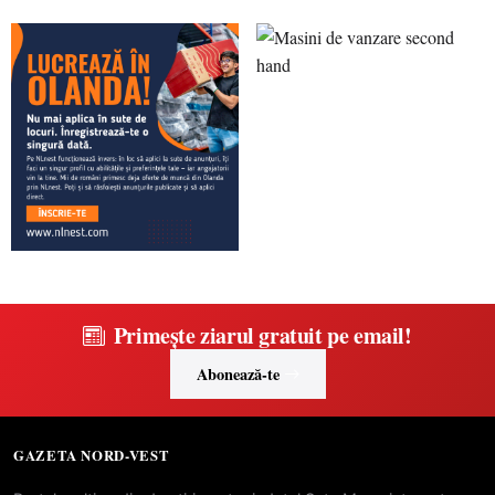
Primește ziarul gratuit pe email!
Abonează-te
GAZETA NORD-VEST