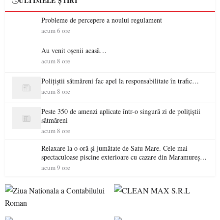
ULTIMELE ȘTIRI
Probleme de percepere a noului regulament
acum 6 ore
Au venit oșenii acasă…
acum 8 ore
Polițiștii sătmăreni fac apel la responsabilitate în trafic…
acum 8 ore
Peste 350 de amenzi aplicate într-o singură zi de polițiștii
sătmăreni
acum 8 ore
Relaxare la o oră și jumătate de Satu Mare. Cele mai
spectaculoase piscine exterioare cu cazare din Maramureș,
ideale pentru o escapadă de vară
acum 9 ore