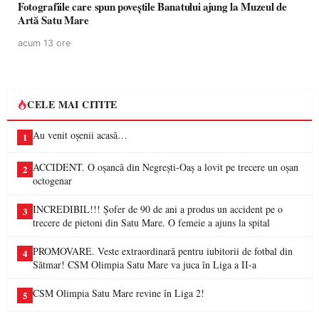
Fotografiile care spun poveștile Banatului ajung la Muzeul de
Artă Satu Mare
acum 13 ore
CELE MAI CITITE
Au venit oșenii acasă…
1
ACCIDENT. O oșancă din Negrești-Oaș a lovit pe trecere un oșan
2
octogenar
INCREDIBIL!!! Șofer de 90 de ani a produs un accident pe o
3
trecere de pietoni din Satu Mare. O femeie a ajuns la spital
PROMOVARE. Veste extraordinară pentru iubitorii de fotbal din
4
Sătmar! CSM Olimpia Satu Mare va juca în Liga a II-a
CSM Olimpia Satu Mare revine în Liga 2!
5