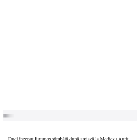
|||||||||||
Duel început furtunos sâmbătă după amiază la Medieșu Aurit.