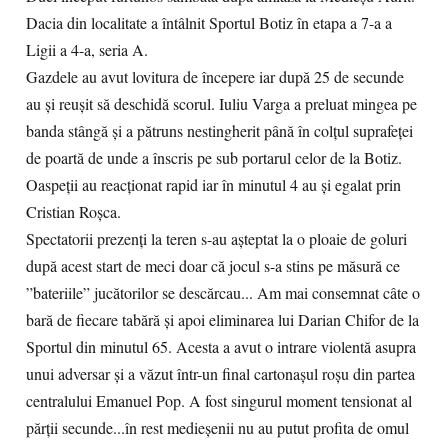
Dacia din localitate a întâlnit Sportul Botiz în etapa a 7-a a
Ligii a 4-a, seria A.
Gazdele au avut lovitura de începere iar după 25 de secunde
au și reușit să deschidă scorul. Iuliu Varga a preluat mingea pe
banda stângă și a pătruns nestingherit până în colțul suprafeței
de poartă de unde a înscris pe sub portarul celor de la Botiz.
Oaspeții au reacționat rapid iar în minutul 4 au și egalat prin
Cristian Roșca.
Spectatorii prezenți la teren s-au așteptat la o ploaie de goluri
după acest start de meci doar că jocul s-a stins pe măsură ce
”bateriile” jucătorilor se descărcau... Am mai consemnat câte o
bară de fiecare tabără și apoi eliminarea lui Darian Chifor de la
Sportul din minutul 65. Acesta a avut o intrare violentă asupra
unui adversar și a văzut într-un final cartonașul roșu din partea
centralului Emanuel Pop. A fost singurul moment tensionat al
părții secunde...în rest medieșenii nu au putut profita de omul