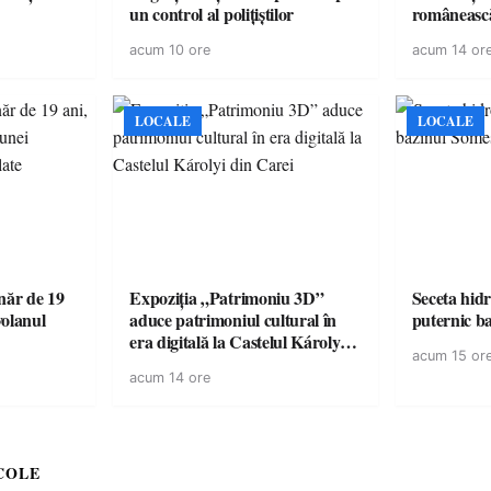
un control al polițiștilor
românească
cele mai mar
acum 10 ore
acum 14 or
României a
controvers
europeană (
LOCALE
LOCALE
ăr de 19
Expoziția „Patrimoniu 3D”
Seceta hidr
volanul
aduce patrimoniul cultural în
puternic b
era digitală la Castelul Károlyi
acum 15 or
din Carei
acum 14 ore
COLE