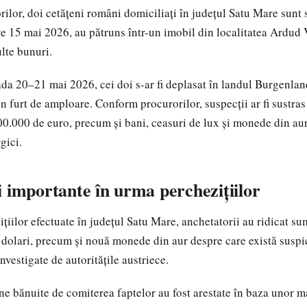
rilor, doi cetățeni români domiciliați în județul Satu Mare sunt 
e 15 mai 2026, au pătruns într-un imobil din localitatea Ardud V
lte bunuri.
oada 20–21 mai 2026, cei doi s-ar fi deplasat în landul Burgenlan
un furt de amploare. Conform procurorilor, suspecții ar fi sustras
0.000 de euro, precum și bani, ceasuri de lux și monede din aur
gici.
 importante în urma perchezițiilor
ițiilor efectuate în județul Satu Mare, anchetatorii au ridicat s
 dolari, precum și nouă monede din aur despre care există suspi
investigate de autoritățile austriece.
e bănuite de comiterea faptelor au fost arestate în baza unor 