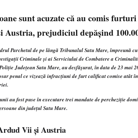
ane sunt acuzate că au comis furturi
 Austria, prejudiciul depășind 100.0
drul Parchetul de pe lângă Tribunalul Satu Mare, împreună cu p
vestigații Criminale și ai Serviciului de Combatere a Criminali
Poliție Județean Satu Mare, au desfășurat, în data de 23 mai 
osar penal ce vizează infracțiuni de furt calificat comise atât î
riei.
unii au fost puse în executare trei mandate de percheziție domi
persoane din județul Satu Mare.
Ardud Vii și Austria