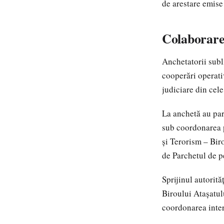
de arestare emise 
Colaborare 
Anchetatorii subli
cooperări operativ
judiciare din cele
La anchetă au par
sub coordonarea p
și Terorism – Biro
de Parchetul de p
Sprijinul autorită
Biroului Atașatul
coordonarea interv