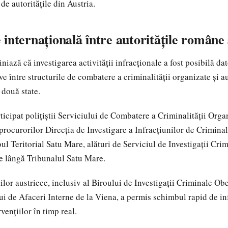
de autoritățile din Austria.
internațională între autoritățile române 
niază că investigarea activității infracționale a fost posibilă dat
e între structurile de combatere a criminalității organizate și au
 două state.
ticipat polițiștii Serviciului de Combatere a Criminalității Org
rocurorilor Direcția de Investigare a Infracțiunilor de Crimina
ul Teritorial Satu Mare, alături de Serviciul de Investigații Cri
e lângă Tribunalul Satu Mare.
ților austriece, inclusiv al Biroului de Investigații Criminale Obe
ui de Afaceri Interne de la Viena, a permis schimbul rapid de in
ențiilor în timp real.