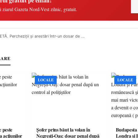
rul gratuit pe email!
i ziarul Gazeta Nord-Vest zilnic, gratuit.
Ă. Percheziții și arestări într-un dosar de ...
LARE
LOCALE
LOCALE
e peste
Șofer prins băut la volan în
Budapesta 
a acțiunilor
Negrești-Oaș: dosar penal după
Londra și 