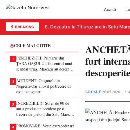
Acasă
Lo
EDUCAȚIE. Dezastru la Titluraziare în Satu Mare. 
BREAKING
ANCHETĂ. P
CELE MAI CITITE
furt intern
PERCHEZIȚII. Primărie din
1
ȚARA OAȘULUI, în centrul unui
descoperite
scandal uriaș. Mascații au descins
într-o anchetă privind presupuse
fraude de proporții
ACCIDENT. O oșancă din
2
Negrești-Oaș a lovit pe trecere un
oșan octogenar
LOCALE
26.05.2026 11:1
•
INCREDIBIL!!! Șofer de 90 de
3
ani a produs un accident pe o
trecere de pietoni din Satu Mare. O
femeie a ajuns la spital
PROMOVARE. Veste extraordinară
4