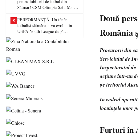
pentru iubitorii de fotbal din
Sătmar! CSM Olimpia Satu Mare
va juca în Liga a II-a
Două perso
PERFORMANȚĂ. Un tânăr
5
fotbalist sătmărean va evolua în
România și
UEFA Youth League după
transferul la Farul Constanța
Procurorii din ca
Serviciului de In
Inspectoratul de 
acțiune într-un d
pe teritoriul Aust
În cadrul operați
locuințele unor 
Furturi în 