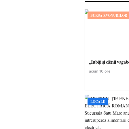
BURSA ZVONURILOR
,,Iubiți și câinii vagab
acum 10 ore
LOCALE