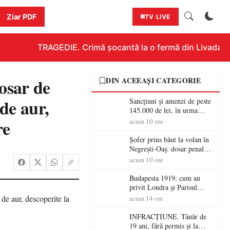
Ziar PDF
TV LIVE
TRAGEDIE. Crimă șocantă la o fermă din Livada!!! U
osar de
DIN ACEEAȘI CATEGORIE
de aur,
Sancțiuni și amenzi de peste
145.000 de lei, în urma
acțiunilor polițiștilor
re
acum 10 ore
sătmăreni
Șofer prins băut la volan în
Negrești-Oaș: dosar penal
după un control al
acum 10 ore
polițiștilor
Budapesta 1919: cum au
privit Londra și Parisul
ocupația românească și de ce
acum 14 ore
una dintre cele mai mari
victorii militare ale
INFRACȚIUNE. Tânăr de
României a devenit o
19 ani, fără permis și la