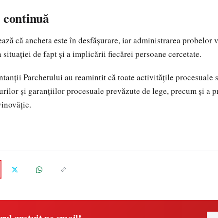
 continuă
ează că ancheta este în desfășurare, iar administrarea probelor v
a situației de fapt și a implicării fiecărei persoane cercetate.
tanții Parchetului au reamintit că toate activitățile procesuale 
urilor și garanțiilor procesuale prevăzute de lege, precum și a p
inovăție.