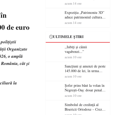
controversă diplomatică
volanul unei autoutilitare
acum 14 ore
europeană ( partea a II-a)
neînmatriculate
 în
Expoziția „Patrimoniu 3D”
aduce patrimoniul cultural
în era digitală la Castelul
acum 14 ore
00 de euro
Károlyi din Carei
ULTIMELE ȘTIRI
olițiștii
,,Iubiți și câinii
tății Organizate
vagabonzi...”
2026, o amplă
acum 10 ore
n România, cât și
Sancțiuni și amenzi de peste
145.000 de lei, în urma
acțiunilor polițiștilor
acum 10 ore
sătmăreni
ciliară la
Șofer prins băut la volan în
Negrești-Oaș: dosar penal
după un control al
acum 10 ore
polițiștilor
Simbolul de credinţă al
Bisericii Ortodoxe – Crezul
(3)
acum 10 ore