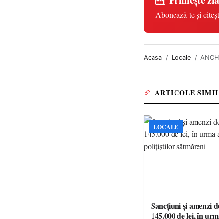
Primește zia
Abonează-te și citeșt
Acasa
Locale
ANCHET
ARTICOLE SIMI
LOCALE
Sancțiuni și amenzi d
145.000 de lei, în urm