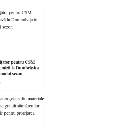
ițător pentru CSM
emiză la Dumbrăvița
noului sezon
e