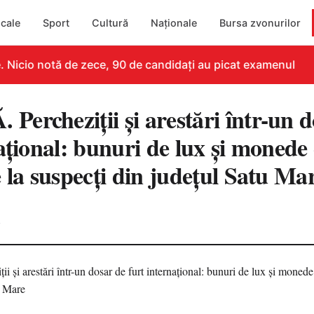
cale
Sport
Cultură
Naționale
Bursa zvonurilor
Nicio notă de zece, 90 de candidați au picat examenul
ercheziții și arestări într-un d
ațional: bunuri de lux și monede 
 la suspecți din județul Satu Ma
4