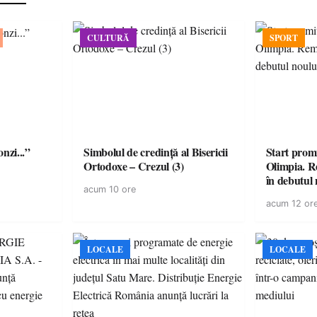
CULTURĂ
SPORT
onzi...”
Simbolul de credinţă al Bisericii
Start prom
Ortodoxe – Crezul (3)
Olimpia. R
în debutul 
acum 10 ore
acum 12 or
LOCALE
LOCALE