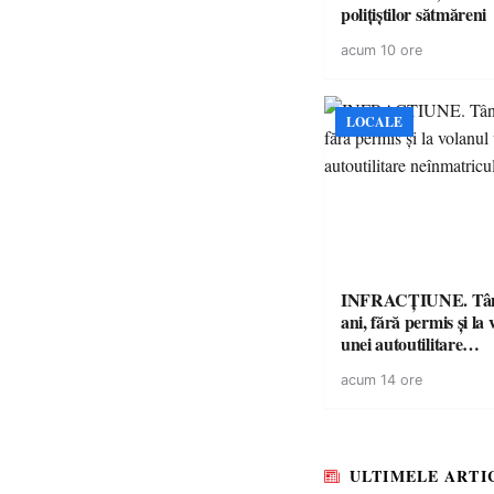
polițiștilor sătmăreni
acum 10 ore
LOCALE
INFRACȚIUNE. Tân
ani, fără permis și la 
unei autoutilitare
neînmatriculate
acum 14 ore
ULTIMELE ARTI