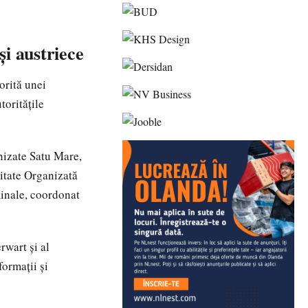
și austriece
orită unei
toritățile
anizate Satu Mare,
litate Organizată
minale, coordonat
rwart și al
formații și