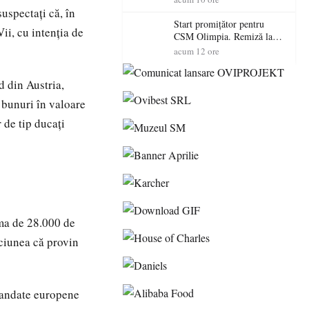
suspectați că, în
Start promițător pentru
ii, cu intenția de
CSM Olimpia. Remiză la
Dumbrăvița în debutul
acum 12 ore
noului sezon
d din Austria,
 bunuri în valoare
 de tip ducați
uma de 28.000 de
ciunea că provin
mandate europene