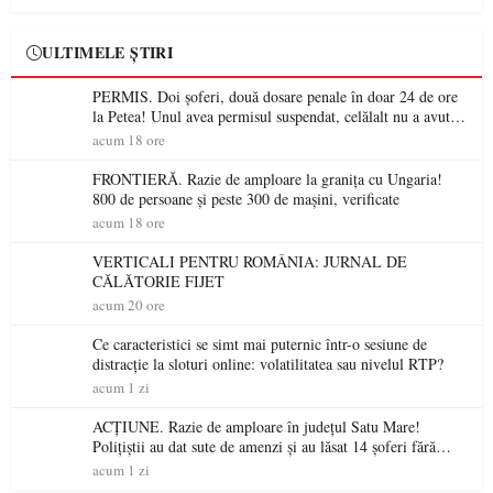
ULTIMELE ȘTIRI
PERMIS. Doi șoferi, două dosare penale în doar 24 de ore
la Petea! Unul avea permisul suspendat, celălalt nu a avut
niciodată permis
acum 18 ore
FRONTIERĂ. Razie de amploare la granița cu Ungaria!
800 de persoane și peste 300 de mașini, verificate
acum 18 ore
VERTICALI PENTRU ROMÂNIA: JURNAL DE
CĂLĂTORIE FIJET
acum 20 ore
Ce caracteristici se simt mai puternic într-o sesiune de
distracție la sloturi online: volatilitatea sau nivelul RTP?
acum 1 zi
ACȚIUNE. Razie de amploare în județul Satu Mare!
Polițiștii au dat sute de amenzi și au lăsat 14 șoferi fără
permis într-o singură zi
acum 1 zi