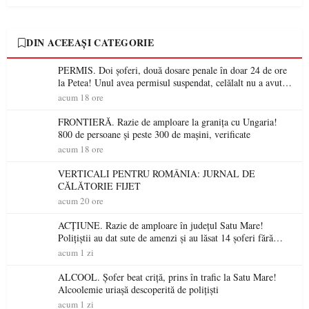
DIN ACEEAȘI CATEGORIE
PERMIS. Doi șoferi, două dosare penale în doar 24 de ore
la Petea! Unul avea permisul suspendat, celălalt nu a avut
niciodată permis
acum 18 ore
FRONTIERĂ. Razie de amploare la granița cu Ungaria!
800 de persoane și peste 300 de mașini, verificate
acum 18 ore
VERTICALI PENTRU ROMÂNIA: JURNAL DE
CĂLĂTORIE FIJET
acum 20 ore
ACȚIUNE. Razie de amploare în județul Satu Mare!
Polițiștii au dat sute de amenzi și au lăsat 14 șoferi fără
permis într-o singură zi
acum 1 zi
ALCOOL. Șofer beat criță, prins în trafic la Satu Mare!
Alcoolemie uriașă descoperită de polițiști
acum 1 zi