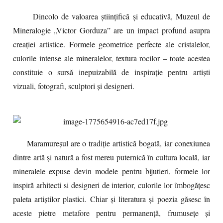
Dincolo de valoarea științifică și educativă, Muzeul de
Mineralogie „Victor Gorduza” are un impact profund asupra
creației artistice. Formele geometrice perfecte ale cristalelor,
culorile intense ale mineralelor, textura rocilor – toate acestea
constituie o sursă inepuizabilă de inspirație pentru artiști
vizuali, fotografi, sculptori și designeri.
Maramureșul are o tradiție artistică bogată, iar conexiunea
dintre artă și natură a fost mereu puternică în cultura locală, iar
mineralele expuse devin modele pentru bijutieri, formele lor
inspiră arhitecti si designeri de interior, culorile lor îmbogățesc
paleta artiștilor plastici. Chiar și literatura și poezia găsesc în
aceste pietre metafore pentru permanență, frumusețe și