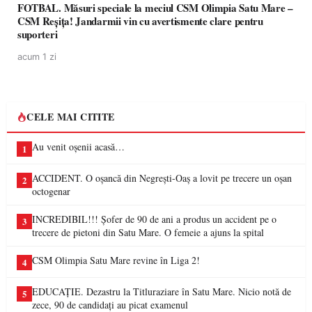
FOTBAL. Măsuri speciale la meciul CSM Olimpia Satu Mare –
CSM Reșița! Jandarmii vin cu avertismente clare pentru
suporteri
acum 1 zi
CELE MAI CITITE
Au venit oșenii acasă…
1
ACCIDENT. O oșancă din Negrești-Oaș a lovit pe trecere un oșan
2
octogenar
INCREDIBIL!!! Șofer de 90 de ani a produs un accident pe o
3
trecere de pietoni din Satu Mare. O femeie a ajuns la spital
CSM Olimpia Satu Mare revine în Liga 2!
4
EDUCAȚIE. Dezastru la Titluraziare în Satu Mare. Nicio notă de
5
zece, 90 de candidați au picat examenul