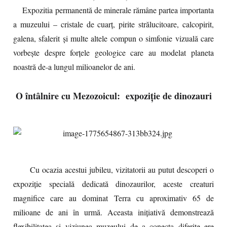
Expozitia permanentă de minerale rămâne partea importanta
a muzeului – cristale de cuarț, pirite strălucitoare, calcopirit,
galena, sfalerit și multe altele compun o simfonie vizuală care
vorbește despre forțele geologice care au modelat planeta
noastră de-a lungul milioanelor de ani.
O întâlnire cu Mezozoicul: expoziție de dinozauri
Cu ocazia acestui jubileu, vizitatorii au putut descoperi o
expoziție specială dedicată dinozaurilor, aceste creaturi
magnifice care au dominat Terra cu aproximativ 65 de
milioane de ani în urmă. Aceasta inițiativă demonstrează
flexibilitatea și viziunea muzeului de a conecta diferite ere