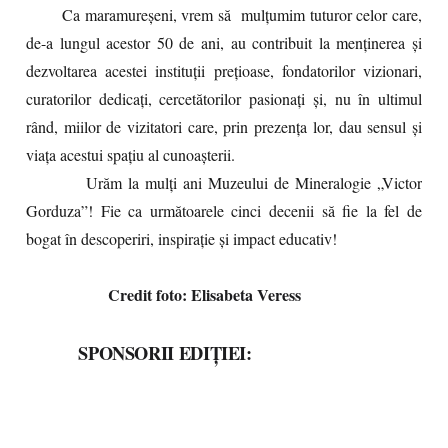
Ca maramureșeni, vrem să mulțumim tuturor celor care,
de-a lungul acestor 50 de ani, au contribuit la menținerea și
dezvoltarea acestei instituții prețioase, fondatorilor vizionari,
curatorilor dedicați, cercetătorilor pasionați și, nu în ultimul
rând, miilor de vizitatori care, prin prezența lor, dau sensul și
viața acestui spațiu al cunoașterii.
Urăm la mulți ani Muzeului de Mineralogie „Victor
Gorduza”! Fie ca următoarele cinci decenii să fie la fel de
bogat în descoperiri, inspirație și impact educativ!
Credit foto: Elisabeta Veress
SPONSORII EDIȚIEI: