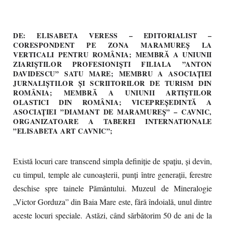
DE: ELISABETA VERESS – EDITORIALIST –
CORESPONDENT PE ZONA MARAMUREȘ LA
VERTICALI PENTRU ROMÂNIA; MEMBRĂ A UNIUNII
ZIARIȘTILOR PROFESIONIȘTI FILIALA ”ANTON
DAVIDESCU” SATU MARE; MEMBRU A ASOCIAȚIEI
JURNALIȘTILOR ȘI SCRIITORILOR DE TURISM DIN
ROMÂNIA; MEMBRĂ A UNIUNII ARTIȘTILOR
OLASTICI DIN ROMÂNIA; VICEPREȘEDINTĂ A
ASOCIAȚIEI ”DIAMANT DE MARAMUREȘ” – CAVNIC,
ORGANIZATOARE A TABEREI INTERNATIONALE
”ELISABETA ART CAVNIC”;
Există locuri care transcend simpla definiție de spațiu, și devin,
cu timpul, temple ale cunoașterii, punți între generații, ferestre
deschise spre tainele Pământului. Muzeul de Mineralogie
„Victor Gorduza” din Baia Mare este, fără îndoială, unul dintre
aceste locuri speciale. Astăzi, când sărbătorim 50 de ani de la