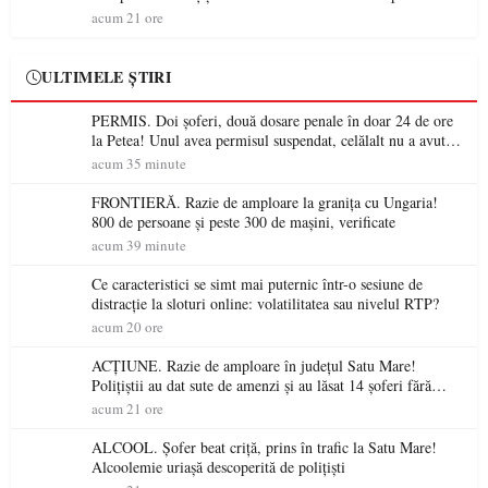
acum 21 ore
ULTIMELE ȘTIRI
PERMIS. Doi șoferi, două dosare penale în doar 24 de ore
la Petea! Unul avea permisul suspendat, celălalt nu a avut
niciodată permis
acum 35 minute
FRONTIERĂ. Razie de amploare la granița cu Ungaria!
800 de persoane și peste 300 de mașini, verificate
acum 39 minute
Ce caracteristici se simt mai puternic într-o sesiune de
distracție la sloturi online: volatilitatea sau nivelul RTP?
acum 20 ore
ACȚIUNE. Razie de amploare în județul Satu Mare!
Polițiștii au dat sute de amenzi și au lăsat 14 șoferi fără
permis într-o singură zi
acum 21 ore
ALCOOL. Șofer beat criță, prins în trafic la Satu Mare!
Alcoolemie uriașă descoperită de polițiști