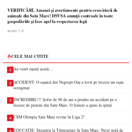
VERIFICĂRI. Amenzi și avertismente pentru crescătorii de
animale din Satu Mare! DSVSA anunță controale în toate
gospodăriile și face apel la respectarea legii
acum 1 zi
CELE MAI CITITE
Au venit oșenii acasă…
1
ACCIDENT. O oșancă din Negrești-Oaș a lovit pe trecere un oșan
2
octogenar
INCREDIBIL!!! Șofer de 90 de ani a produs un accident pe o
3
trecere de pietoni din Satu Mare. O femeie a ajuns la spital
CSM Olimpia Satu Mare revine în Liga 2!
4
EDUCAȚIE. Dezastru la Titluraziare în Satu Mare. Nicio notă de
5