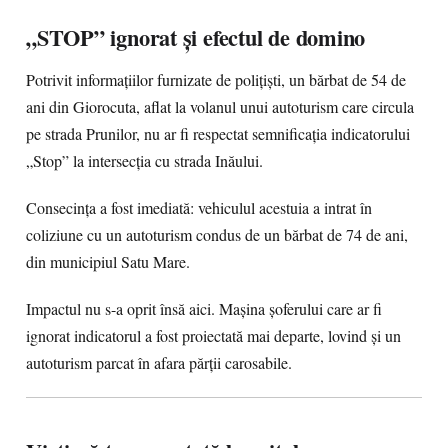
„STOP” ignorat și efectul de domino
Potrivit informațiilor furnizate de polițiști, un bărbat de 54 de
ani din Giorocuta, aflat la volanul unui autoturism care circula
pe strada Prunilor, nu ar fi respectat semnificația indicatorului
„Stop” la intersecția cu strada Inăului.
Consecința a fost imediată: vehiculul acestuia a intrat în
coliziune cu un autoturism condus de un bărbat de 74 de ani,
din municipiul Satu Mare.
Impactul nu s-a oprit însă aici. Mașina șoferului care ar fi
ignorat indicatorul a fost proiectată mai departe, lovind și un
autoturism parcat în afara părții carosabile.