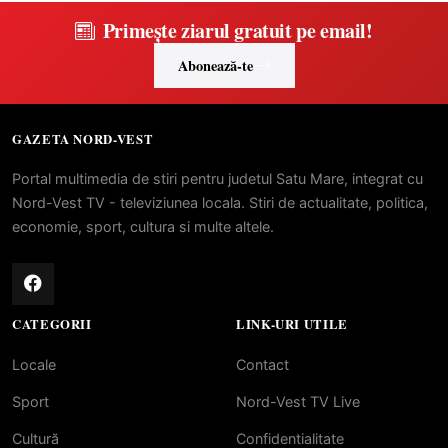
Primește ziarul gratuit pe email!
Abonează-te
GAZETA NORD-VEST
Portal multimedia de stiri pentru judetul Satu Mare, integrat cu
Nord-Vest TV - televiziunea locala. Stiri de actualitate, politica,
economie, sport, cultura si multe altele.
CATEGORII
LINK-URI UTILE
Locale
Contact
Sport
Nord-Vest TV Live
Cultură
Confidentialitate