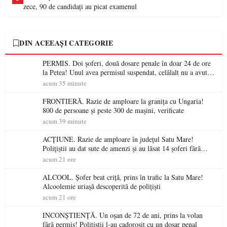
zece, 90 de candidați au picat examenul
DIN ACEEAȘI CATEGORIE
PERMIS. Doi șoferi, două dosare penale în doar 24 de ore
la Petea! Unul avea permisul suspendat, celălalt nu a avut
niciodată permis
acum 35 minute
FRONTIERĂ. Razie de amploare la granița cu Ungaria!
800 de persoane și peste 300 de mașini, verificate
acum 39 minute
ACȚIUNE. Razie de amploare în județul Satu Mare!
Polițiștii au dat sute de amenzi și au lăsat 14 șoferi fără
permis într-o singură zi
acum 21 ore
ALCOOL. Șofer beat criță, prins în trafic la Satu Mare!
Alcoolemie uriașă descoperită de polițiști
acum 21 ore
INCONȘTIENȚĂ. Un oșan de 72 de ani, prins la volan
fără permis! Polițiștii l-au cadorosit cu un dosar penal