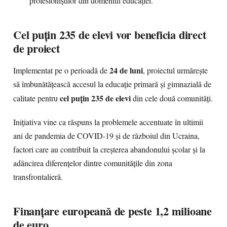
profesioniștilor din domeniul educației.
Cel puțin 235 de elevi vor beneficia direct
de proiect
24 de luni
Implementat pe o perioadă de
, proiectul urmărește
să îmbunătățească accesul la educație primară și gimnazială de
cel puțin 235 de elevi
calitate pentru
din cele două comunități.
Inițiativa vine ca răspuns la problemele accentuate în ultimii
ani de pandemia de COVID-19 și de războiul din Ucraina,
factori care au contribuit la creșterea abandonului școlar și la
adâncirea diferențelor dintre comunitățile din zona
transfrontalieră.
Finanțare europeană de peste 1,2 milioane
de euro