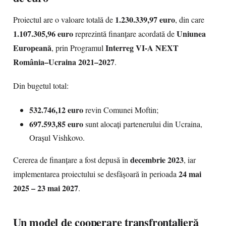
1.230.339,97 euro
Proiectul are o valoare totală de
, din care
1.107.305,96 euro
Uniunea
reprezintă finanțare acordată de
Europeană
Interreg VI-A NEXT
, prin Programul
România–Ucraina 2021–2027
.
Din bugetul total:
532.746,12 euro
revin Comunei Moftin;
697.593,85 euro
sunt alocați partenerului din Ucraina,
Orașul Vishkovo.
decembrie 2023
Cererea de finanțare a fost depusă în
, iar
24 mai
implementarea proiectului se desfășoară în perioada
2025 – 23 mai 2027
.
Un model de cooperare transfrontalieră