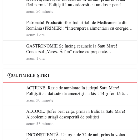
fără permis! Polițiștii l-au cadorosit cu un dosar penal
acum 56 minute
Patronatul Producătorilor Industriali de Medicamente din
România (PRIMER): “Întreruperea alimentării cu energie
electrică a fabricilor de medicamente va pune în pericol
acum 1 ora
accesul pacienților la medicamente esențiale
GASTRONOMIE Se încing ceaunele la Satu Mare!
Concursul „Veress Ádám” revine cu preparate
spectaculoase, premii și un jurat de renume
acum 1 ora
ULTIMELE ȘTIRI
ACȚIUNE. Razie de amploare în județul Satu Mare!
Polițiștii au dat sute de amenzi și au lăsat 14 șoferi fără
permis într-o singură zi
acum 50 minute
ALCOOL. Șofer beat criță, prins în trafic la Satu Mare!
Alcoolemie uriașă descoperită de polițiști
acum 53 minute
INCONȘTIENȚĂ. Un oșan de 72 de ani, prins la volan