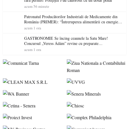
fără permis! Polițiștii l-au cadorosit cu un dosar penal
acum 56 minute
Patronatul Producătorilor Industriali de Medicamente din
România (PRIMER): “Întreruperea alimentării cu energie
electrică a fabricilor de medicamente va pune în pericol
acum 1 ora
accesul pacienților la medicamente esențiale
GASTRONOMIE Se încing ceaunele la Satu Mare!
Concursul „Veress Ádám” revine cu preparate
spectaculoase, premii și un jurat de renume
acum 1 ora