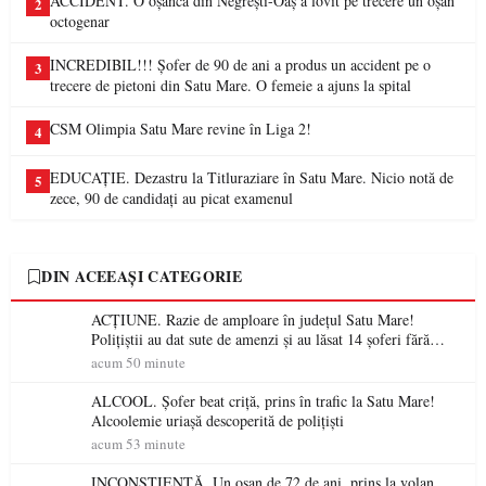
ACCIDENT. O oșancă din Negrești-Oaș a lovit pe trecere un oșan
2
octogenar
INCREDIBIL!!! Șofer de 90 de ani a produs un accident pe o
3
trecere de pietoni din Satu Mare. O femeie a ajuns la spital
CSM Olimpia Satu Mare revine în Liga 2!
4
EDUCAȚIE. Dezastru la Titluraziare în Satu Mare. Nicio notă de
5
zece, 90 de candidați au picat examenul
DIN ACEEAȘI CATEGORIE
ACȚIUNE. Razie de amploare în județul Satu Mare!
Polițiștii au dat sute de amenzi și au lăsat 14 șoferi fără
permis într-o singură zi
acum 50 minute
ALCOOL. Șofer beat criță, prins în trafic la Satu Mare!
Alcoolemie uriașă descoperită de polițiști
acum 53 minute
INCONȘTIENȚĂ. Un oșan de 72 de ani, prins la volan