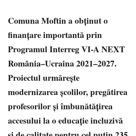
Comuna Moftin a obținut o
finanțare importantă prin
Programul Interreg VI-A NEXT
România–Ucraina 2021–2027.
Proiectul urmărește
modernizarea școlilor, pregătirea
profesorilor și îmbunătățirea
accesului la o educație incluzivă
și de calitate pentru cel puțin 235