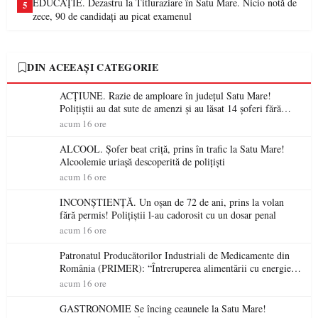
EDUCAȚIE. Dezastru la Titluraziare în Satu Mare. Nicio notă de
5
zece, 90 de candidați au picat examenul
DIN ACEEAȘI CATEGORIE
ACȚIUNE. Razie de amploare în județul Satu Mare!
Polițiștii au dat sute de amenzi și au lăsat 14 șoferi fără
permis într-o singură zi
acum 16 ore
ALCOOL. Șofer beat criță, prins în trafic la Satu Mare!
Alcoolemie uriașă descoperită de polițiști
acum 16 ore
INCONȘTIENȚĂ. Un oșan de 72 de ani, prins la volan
fără permis! Polițiștii l-au cadorosit cu un dosar penal
acum 16 ore
Patronatul Producătorilor Industriali de Medicamente din
România (PRIMER): “Întreruperea alimentării cu energie
electrică a fabricilor de medicamente va pune în pericol
acum 16 ore
accesul pacienților la medicamente esențiale
GASTRONOMIE Se încing ceaunele la Satu Mare!