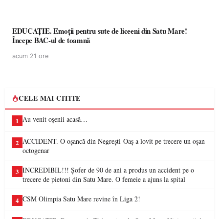
EDUCAȚIE. Emoții pentru sute de liceeni din Satu Mare!
Începe BAC-ul de toamnă
acum 21 ore
CELE MAI CITITE
Au venit oșenii acasă…
1
ACCIDENT. O oșancă din Negrești-Oaș a lovit pe trecere un oșan
2
octogenar
INCREDIBIL!!! Șofer de 90 de ani a produs un accident pe o
3
trecere de pietoni din Satu Mare. O femeie a ajuns la spital
CSM Olimpia Satu Mare revine în Liga 2!
4