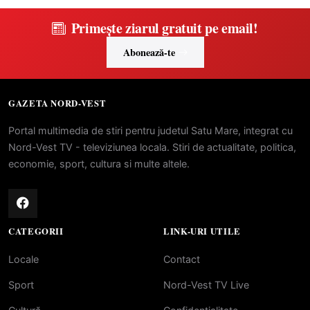
Primește ziarul gratuit pe email!
Abonează-te
GAZETA NORD-VEST
Portal multimedia de stiri pentru judetul Satu Mare, integrat cu
Nord-Vest TV - televiziunea locala. Stiri de actualitate, politica,
economie, sport, cultura si multe altele.
CATEGORII
LINK-URI UTILE
Locale
Contact
Sport
Nord-Vest TV Live