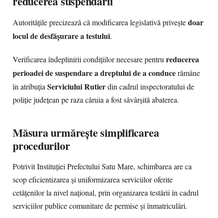
reducerea suspendării
doar
Autoritățile precizează că modificarea legislativă privește
locul de desfășurare a testului
.
reducerea
Verificarea îndeplinirii condițiilor necesare pentru
perioadei de suspendare a dreptului de a conduce
rămâne
Serviciului Rutier
în atribuția
din cadrul inspectoratului de
poliție județean pe raza căruia a fost săvârșită abaterea.
Măsura urmărește simplificarea
procedurilor
Potrivit Instituției Prefectului Satu Mare, schimbarea are ca
scop eficientizarea și uniformizarea serviciilor oferite
cetățenilor la nivel național, prin organizarea testării în cadrul
serviciilor publice comunitare de permise și înmatriculări.