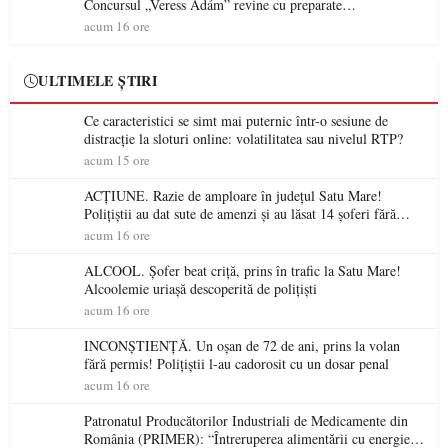
Concursul „Veress Ádám” revine cu preparate
spectaculoase, premii și un jurat de renume
acum 16 ore
ULTIMELE ȘTIRI
Ce caracteristici se simt mai puternic într-o sesiune de
distracție la sloturi online: volatilitatea sau nivelul RTP?
acum 15 ore
ACȚIUNE. Razie de amploare în județul Satu Mare!
Polițiștii au dat sute de amenzi și au lăsat 14 șoferi fără
permis într-o singură zi
acum 16 ore
ALCOOL. Șofer beat criță, prins în trafic la Satu Mare!
Alcoolemie uriașă descoperită de polițiști
acum 16 ore
INCONȘTIENȚĂ. Un oșan de 72 de ani, prins la volan
fără permis! Polițiștii l-au cadorosit cu un dosar penal
acum 16 ore
Patronatul Producătorilor Industriali de Medicamente din
România (PRIMER): “Întreruperea alimentării cu energie