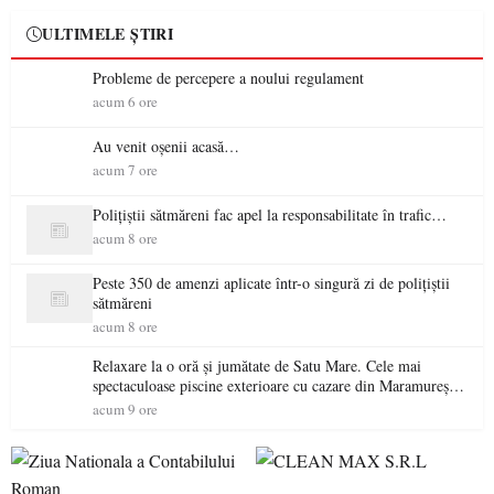
ULTIMELE ȘTIRI
Probleme de percepere a noului regulament
acum 6 ore
Au venit oșenii acasă…
acum 7 ore
Polițiștii sătmăreni fac apel la responsabilitate în trafic…
acum 8 ore
Peste 350 de amenzi aplicate într-o singură zi de polițiștii
sătmăreni
acum 8 ore
Relaxare la o oră și jumătate de Satu Mare. Cele mai
spectaculoase piscine exterioare cu cazare din Maramureș,
ideale pentru o escapadă de vară
acum 9 ore