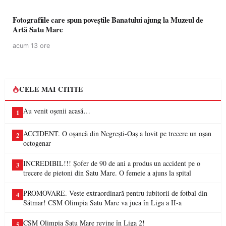
Fotografiile care spun poveștile Banatului ajung la Muzeul de
Artă Satu Mare
acum 13 ore
CELE MAI CITITE
Au venit oșenii acasă…
1
ACCIDENT. O oșancă din Negrești-Oaș a lovit pe trecere un oșan
2
octogenar
INCREDIBIL!!! Șofer de 90 de ani a produs un accident pe o
3
trecere de pietoni din Satu Mare. O femeie a ajuns la spital
PROMOVARE. Veste extraordinară pentru iubitorii de fotbal din
4
Sătmar! CSM Olimpia Satu Mare va juca în Liga a II-a
CSM Olimpia Satu Mare revine în Liga 2!
5