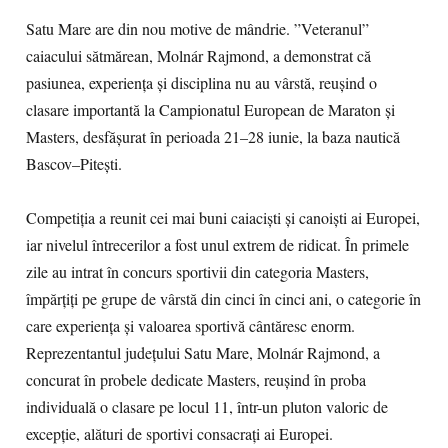
Satu Mare are din nou motive de mândrie. ”Veteranul”
caiacului sătmărean, Molnár Rajmond, a demonstrat că
pasiunea, experiența și disciplina nu au vârstă, reușind o
clasare importantă la Campionatul European de Maraton și
Masters, desfășurat în perioada 21–28 iunie, la baza nautică
Bascov–Pitești.
Competiția a reunit cei mai buni caiaciști și canoiști ai Europei,
iar nivelul întrecerilor a fost unul extrem de ridicat. În primele
zile au intrat în concurs sportivii din categoria Masters,
împărțiți pe grupe de vârstă din cinci în cinci ani, o categorie în
care experiența și valoarea sportivă cântăresc enorm.
Reprezentantul județului Satu Mare, Molnár Rajmond, a
concurat în probele dedicate Masters, reușind în proba
individuală o clasare pe locul 11, într-un pluton valoric de
excepție, alături de sportivi consacrați ai Europei.