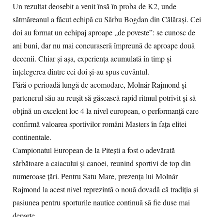
Un rezultat deosebit a venit însă în proba de K2, unde
sătmăreanul a făcut echipă cu Sârbu Bogdan din Călărași. Cei
doi au format un echipaj aproape „de poveste”: se cunosc de
ani buni, dar nu mai concuraseră împreună de aproape două
decenii. Chiar și așa, experiența acumulată în timp și
înțelegerea dintre cei doi și-au spus cuvântul.
Fără o perioadă lungă de acomodare, Molnár Rajmond și
partenerul său au reușit să găsească rapid ritmul potrivit și să
obțină un excelent loc 4 la nivel european, o performanță care
confirmă valoarea sportivilor români Masters în fața elitei
continentale.
Campionatul European de la Pitești a fost o adevărată
sărbătoare a caiacului și canoei, reunind sportivi de top din
numeroase țări. Pentru Satu Mare, prezența lui Molnár
Rajmond la acest nivel reprezintă o nouă dovadă că tradiția și
pasiunea pentru sporturile nautice continuă să fie duse mai
departe.