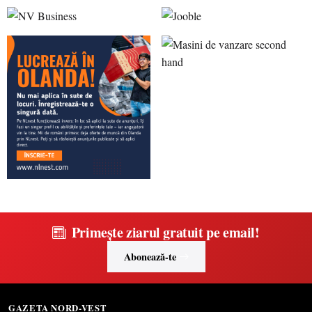
Primește ziarul gratuit pe email!
Abonează-te
GAZETA NORD-VEST