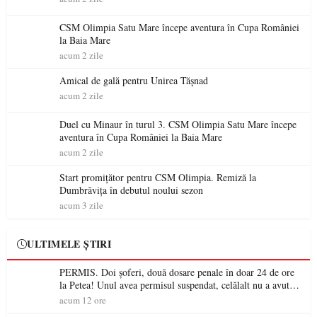
CSM Olimpia Satu Mare începe aventura în Cupa României
la Baia Mare
acum 2 zile
Amical de gală pentru Unirea Tășnad
acum 2 zile
Duel cu Minaur în turul 3. CSM Olimpia Satu Mare începe
aventura în Cupa României la Baia Mare
acum 2 zile
Start promițător pentru CSM Olimpia. Remiză la
Dumbrăvița în debutul noului sezon
acum 3 zile
ULTIMELE ȘTIRI
PERMIS. Doi șoferi, două dosare penale în doar 24 de ore
la Petea! Unul avea permisul suspendat, celălalt nu a avut
niciodată permis
acum 12 ore