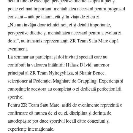
detalii fine de execuție, perspective diferite asupra luptei și,
poate cel mai important, mentalitatea necesară pentru progresul
constant – atât pe tatami, cât și în viața de zi cu zi.
„Nu am învățat doar tehnici noi, ci și detalii importante,
perspective diferite și mentalitatea necesară pentru a evolua zi
de zi”, au transmis reprezentanții ZR Team Satu Mare după
eveniment.
La seminar au participat și doi invitați speciali care au
contribuit la valoarea întâlnirii: Halasz Dávid, antrenor
principal al ZR Team Nyíregyháza, și Skafár Bence,
selecționer al Federației Maghiare de Grappling. Experiența și
cunoștințele acestora au completat o zi dedicată perfecționării
sportive.
Pentru ZR Team Satu Mare, astfel de evenimente reprezintă o
confirmare că munca de zi cu zi, disciplina și dorința de
autodepășire pot duce sportivii locali către conexiuni și
experiențe internaționale.