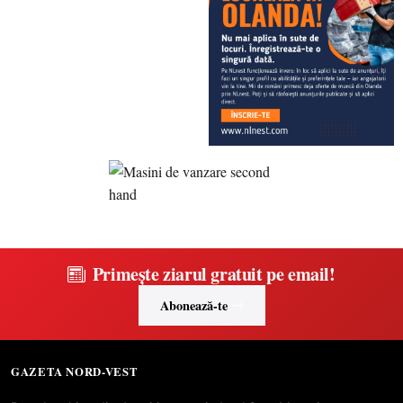
Primește ziarul gratuit pe email!
Abonează-te
GAZETA NORD-VEST