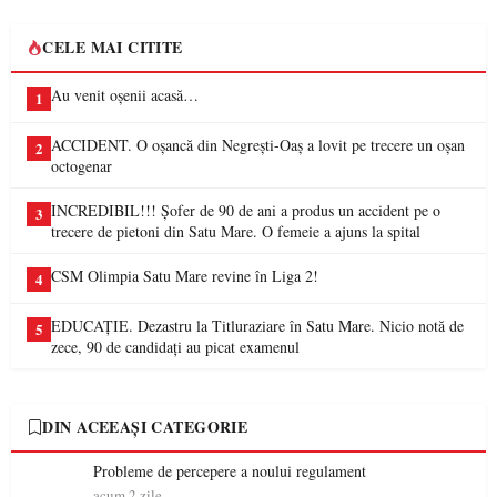
CELE MAI CITITE
Au venit oșenii acasă…
1
ACCIDENT. O oșancă din Negrești-Oaș a lovit pe trecere un oșan
2
octogenar
INCREDIBIL!!! Șofer de 90 de ani a produs un accident pe o
3
trecere de pietoni din Satu Mare. O femeie a ajuns la spital
CSM Olimpia Satu Mare revine în Liga 2!
4
EDUCAȚIE. Dezastru la Titluraziare în Satu Mare. Nicio notă de
5
zece, 90 de candidați au picat examenul
DIN ACEEAȘI CATEGORIE
Probleme de percepere a noului regulament
acum 2 zile