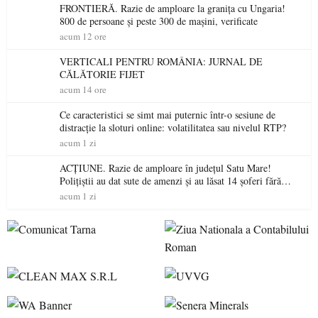
FRONTIERĂ. Razie de amploare la granița cu Ungaria!
800 de persoane și peste 300 de mașini, verificate
acum 12 ore
VERTICALI PENTRU ROMÂNIA: JURNAL DE
CĂLĂTORIE FIJET
acum 14 ore
Ce caracteristici se simt mai puternic într-o sesiune de
distracție la sloturi online: volatilitatea sau nivelul RTP?
acum 1 zi
ACȚIUNE. Razie de amploare în județul Satu Mare!
Polițiștii au dat sute de amenzi și au lăsat 14 șoferi fără
permis într-o singură zi
acum 1 zi