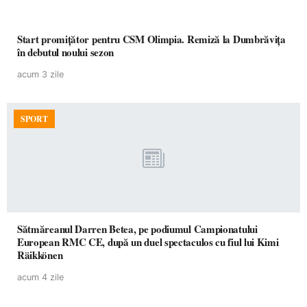
Start promițător pentru CSM Olimpia. Remiză la Dumbrăvița
în debutul noului sezon
acum 3 zile
SPORT
Sătmăreanul Darren Betea, pe podiumul Campionatului
European RMC CE, după un duel spectaculos cu fiul lui Kimi
Räikkönen
acum 4 zile