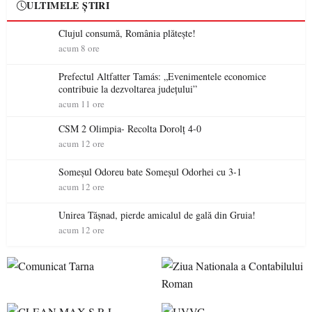
ULTIMELE ȘTIRI
Clujul consumă, România plătește!
acum 8 ore
Prefectul Altfatter Tamás: „Evenimentele economice
contribuie la dezvoltarea județului”
acum 11 ore
CSM 2 Olimpia- Recolta Dorolț 4-0
acum 12 ore
Someșul Odoreu bate Someșul Odorhei cu 3-1
acum 12 ore
Unirea Tășnad, pierde amicalul de gală din Gruia!
acum 12 ore