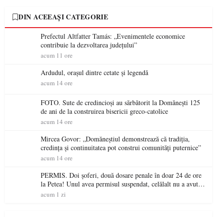
DIN ACEEAȘI CATEGORIE
Prefectul Altfatter Tamás: „Evenimentele economice
contribuie la dezvoltarea județului”
acum 11 ore
Ardudul, orașul dintre cetate și legendă
acum 14 ore
FOTO. Sute de credincioși au sărbătorit la Domănești 125
de ani de la construirea bisericii greco-catolice
acum 14 ore
Mircea Govor: „Domăneștiul demonstrează că tradiția,
credința și continuitatea pot construi comunități puternice”
acum 14 ore
PERMIS. Doi șoferi, două dosare penale în doar 24 de ore
la Petea! Unul avea permisul suspendat, celălalt nu a avut
niciodată permis
acum 1 zi