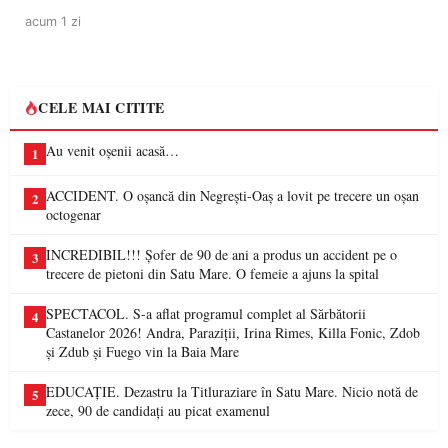
acum 1 zi
CELE MAI CITITE
Au venit oșenii acasă…
1
ACCIDENT. O oșancă din Negrești-Oaș a lovit pe trecere un oșan
2
octogenar
INCREDIBIL!!! Șofer de 90 de ani a produs un accident pe o
3
trecere de pietoni din Satu Mare. O femeie a ajuns la spital
SPECTACOL. S-a aflat programul complet al Sărbătorii
4
Castanelor 2026! Andra, Paraziții, Irina Rimes, Killa Fonic, Zdob
și Zdub și Fuego vin la Baia Mare
EDUCAȚIE. Dezastru la Titluraziare în Satu Mare. Nicio notă de
5
zece, 90 de candidați au picat examenul