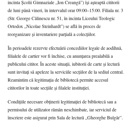
incinta Școlii Gimnaziale „Ion Creangă”)
își așteaptă cititorii
de luni până vineri, în intervalul orar 09:00–15:00. Filiala nr. 3
(Str. George Călinescu nr. 51, în incinta Liceului Teologic
Ortodox „Nicolae Steinhardt”) se află în proces de
reorganizare și inventariere parțială a colecțiilor.
În perioadele rezervte efectuării concediilor legale de aodihnă,
filialele de cartier vor fi închise, cu anunțarea prealabilă a
publicului cititor. În aceste situații, iubitorii de carte și lectură
sunt invitați să apeleze la serviciile secțiilor de la sediul central.
Reamintim că legitimația de bibliotecă permite accesul
cititorilor în toate secțiile și filalele instituției.
Condițiile necesare obținerii legitimației de bibliotecă sau a
permisului de utilizator rămân neschimbate, iar serviciul de
înscriere este asigurat prin Sala de lectură „Gheorghe Bulgăr”.