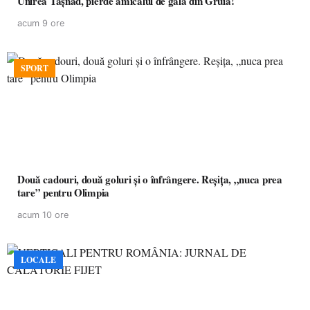
Unirea Tășnad, pierde amicalul de gală din Gruia!
acum 9 ore
SPORT
Două cadouri, două goluri și o înfrângere. Reșița, „nuca prea
tare” pentru Olimpia
acum 10 ore
LOCALE