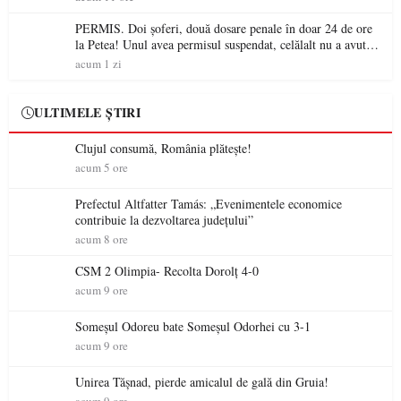
PERMIS. Doi șoferi, două dosare penale în doar 24 de ore
la Petea! Unul avea permisul suspendat, celălalt nu a avut
niciodată permis
acum 1 zi
ULTIMELE ȘTIRI
Clujul consumă, România plătește!
acum 5 ore
Prefectul Altfatter Tamás: „Evenimentele economice
contribuie la dezvoltarea județului”
acum 8 ore
CSM 2 Olimpia- Recolta Dorolț 4-0
acum 9 ore
Someșul Odoreu bate Someșul Odorhei cu 3-1
acum 9 ore
Unirea Tășnad, pierde amicalul de gală din Gruia!