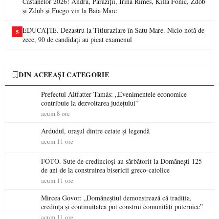
Castanelor 2026! Andra, Paraziții, Irina Rimes, Killa Fonic, Zdob
și Zdub și Fuego vin la Baia Mare
EDUCAȚIE. Dezastru la Titluraziare în Satu Mare. Nicio notă de
5
zece, 90 de candidați au picat examenul
DIN ACEEAȘI CATEGORIE
Prefectul Altfatter Tamás: „Evenimentele economice
contribuie la dezvoltarea județului”
acum 8 ore
Ardudul, orașul dintre cetate și legendă
acum 11 ore
FOTO. Sute de credincioși au sărbătorit la Domănești 125
de ani de la construirea bisericii greco-catolice
acum 11 ore
Mircea Govor: „Domăneștiul demonstrează că tradiția,
credința și continuitatea pot construi comunități puternice”
acum 11 ore