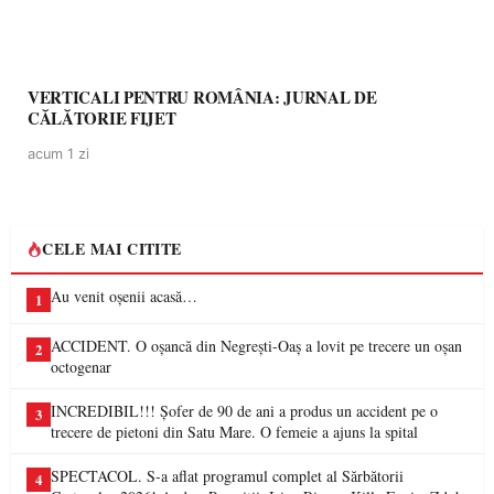
VERTICALI PENTRU ROMÂNIA: JURNAL DE
CĂLĂTORIE FIJET
acum 1 zi
CELE MAI CITITE
Au venit oșenii acasă…
1
ACCIDENT. O oșancă din Negrești-Oaș a lovit pe trecere un oșan
2
octogenar
INCREDIBIL!!! Șofer de 90 de ani a produs un accident pe o
3
trecere de pietoni din Satu Mare. O femeie a ajuns la spital
SPECTACOL. S-a aflat programul complet al Sărbătorii
4