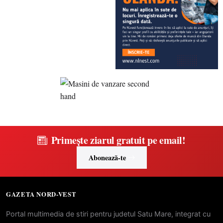
Primește ziarul gratuit pe email!
Abonează-te
GAZETA NORD-VEST
Portal multimedia de stiri pentru judetul Satu Mare, integrat cu