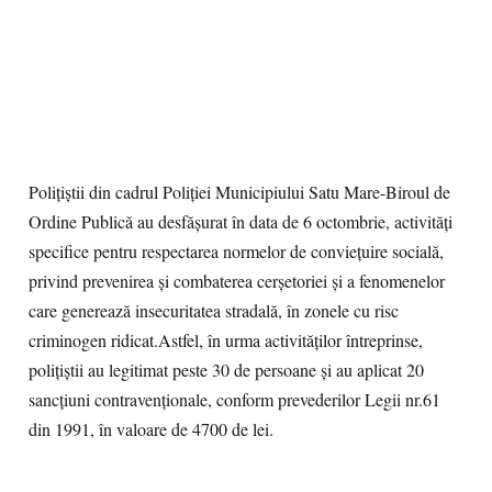
Polițiștii din cadrul Poliției Municipiului Satu Mare-Biroul de
Ordine Publică au desfășurat în data de 6 octombrie, activități
specifice pentru respectarea normelor de conviețuire socială,
privind prevenirea și combaterea cerșetoriei și a fenomenelor
care generează insecuritatea stradală, în zonele cu risc
criminogen ridicat.Astfel, în urma activităților întreprinse,
polițiștii au legitimat peste 30 de persoane și au aplicat 20
sancțiuni contravenționale, conform prevederilor Legii nr.61
din 1991, în valoare de 4700 de lei.