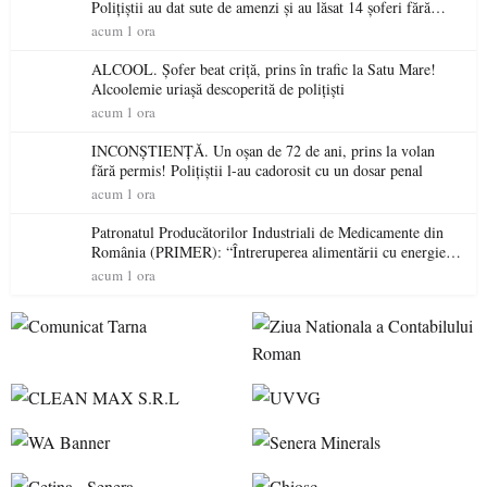
Polițiștii au dat sute de amenzi și au lăsat 14 șoferi fără
permis într-o singură zi
acum 1 ora
ALCOOL. Șofer beat criță, prins în trafic la Satu Mare!
Alcoolemie uriașă descoperită de polițiști
acum 1 ora
INCONȘTIENȚĂ. Un oșan de 72 de ani, prins la volan
fără permis! Polițiștii l-au cadorosit cu un dosar penal
acum 1 ora
Patronatul Producătorilor Industriali de Medicamente din
România (PRIMER): “Întreruperea alimentării cu energie
electrică a fabricilor de medicamente va pune în pericol
acum 1 ora
accesul pacienților la medicamente esențiale