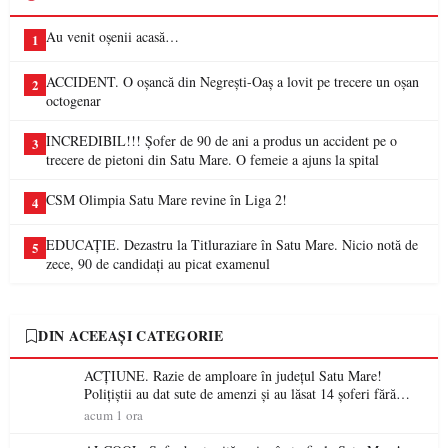
Au venit oșenii acasă…
1
ACCIDENT. O oșancă din Negrești-Oaș a lovit pe trecere un oșan
2
octogenar
INCREDIBIL!!! Șofer de 90 de ani a produs un accident pe o
3
trecere de pietoni din Satu Mare. O femeie a ajuns la spital
CSM Olimpia Satu Mare revine în Liga 2!
4
EDUCAȚIE. Dezastru la Titluraziare în Satu Mare. Nicio notă de
5
zece, 90 de candidați au picat examenul
DIN ACEEAȘI CATEGORIE
ACȚIUNE. Razie de amploare în județul Satu Mare!
Polițiștii au dat sute de amenzi și au lăsat 14 șoferi fără
permis într-o singură zi
acum 1 ora