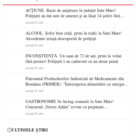
ACȚIUNE. Razie de amploare în județul Satu Mare!
Polițiștii au dat sute de amenzi și au lăsat 14 șoferi fără
permis într-o singură zi
acum 6 ore
ALCOOL. Șofer beat criță, prins în trafic la Satu Mare!
Alcoolemie uriașă descoperită de polițiști
acum 6 ore
INCONȘTIENȚĂ. Un oșan de 72 de ani, prins la volan
fără permis! Polițiștii l-au cadorosit cu un dosar penal
acum 6 ore
Patronatul Producătorilor Industriali de Medicamente din
România (PRIMER): “Întreruperea alimentării cu energie
electrică a fabricilor de medicamente va pune în pericol
acum 6 ore
accesul pacienților la medicamente esențiale
GASTRONOMIE Se încing ceaunele la Satu Mare!
Concursul „Veress Ádám” revine cu preparate
spectaculoase, premii și un jurat de renume
acum 6 ore
ULTIMELE ȘTIRI