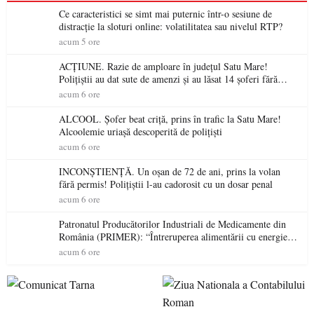
Ce caracteristici se simt mai puternic într-o sesiune de
distracție la sloturi online: volatilitatea sau nivelul RTP?
acum 5 ore
ACȚIUNE. Razie de amploare în județul Satu Mare!
Polițiștii au dat sute de amenzi și au lăsat 14 șoferi fără
permis într-o singură zi
acum 6 ore
ALCOOL. Șofer beat criță, prins în trafic la Satu Mare!
Alcoolemie uriașă descoperită de polițiști
acum 6 ore
INCONȘTIENȚĂ. Un oșan de 72 de ani, prins la volan
fără permis! Polițiștii l-au cadorosit cu un dosar penal
acum 6 ore
Patronatul Producătorilor Industriali de Medicamente din
România (PRIMER): “Întreruperea alimentării cu energie
electrică a fabricilor de medicamente va pune în pericol
acum 6 ore
accesul pacienților la medicamente esențiale