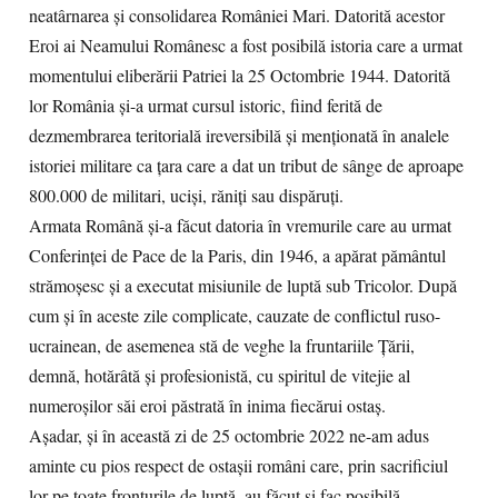
neatârnarea și consolidarea României Mari. Datorită acestor
Eroi ai Neamului Românesc a fost posibilă istoria care a urmat
momentului eliberării Patriei la 25 Octombrie 1944. Datorită
lor România și-a urmat cursul istoric, fiind ferită de
dezmembrarea teritorială ireversibilă și menționată în analele
istoriei militare ca țara care a dat un tribut de sânge de aproape
800.000 de militari, uciși, răniți sau dispăruți.
Armata Română și-a făcut datoria în vremurile care au urmat
Conferinței de Pace de la Paris, din 1946, a apărat pământul
strămoșesc și a executat misiunile de luptă sub Tricolor. După
cum și în aceste zile complicate, cauzate de conflictul ruso-
ucrainean, de asemenea stă de veghe la fruntariile Țării,
demnă, hotărâtă și profesionistă, cu spiritul de vitejie al
numeroșilor săi eroi păstrată în inima fiecărui ostaș.
Așadar, și în această zi de 25 octombrie 2022 ne-am adus
aminte cu pios respect de ostașii români care, prin sacrificiul
lor pe toate fronturile de luptă, au făcut și fac posibilă