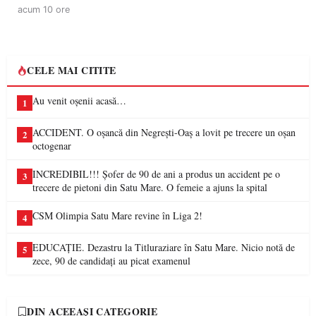
acum 10 ore
CELE MAI CITITE
Au venit oșenii acasă…
1
ACCIDENT. O oșancă din Negrești-Oaș a lovit pe trecere un oșan
2
octogenar
INCREDIBIL!!! Șofer de 90 de ani a produs un accident pe o
3
trecere de pietoni din Satu Mare. O femeie a ajuns la spital
CSM Olimpia Satu Mare revine în Liga 2!
4
EDUCAȚIE. Dezastru la Titluraziare în Satu Mare. Nicio notă de
5
zece, 90 de candidați au picat examenul
DIN ACEEAȘI CATEGORIE