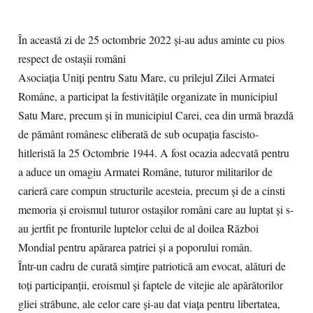
În această zi de 25 octombrie 2022 și-au adus aminte cu pios
respect de ostașii români
Asociația Uniți pentru Satu Mare, cu prilejul Zilei Armatei
Române, a participat la festivitățile organizate în municipiul
Satu Mare, precum și în municipiul Carei, cea din urmă brazdă
de pământ românesc eliberată de sub ocupația fascisto-
hitleristă la 25 Octombrie 1944. A fost ocazia adecvată pentru
a aduce un omagiu Armatei Române, tuturor militarilor de
carieră care compun structurile acesteia, precum și de a cinsti
memoria și eroismul tuturor ostașilor români care au luptat și s-
au jertfit pe fronturile luptelor celui de al doilea Război
Mondial pentru apărarea patriei și a poporului român.
Într-un cadru de curată simțire patriotică am evocat, alături de
toți participanții, eroismul și faptele de vitejie ale apărătorilor
gliei străbune, ale celor care și-au dat viața pentru libertatea,