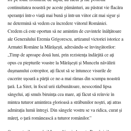
continuitatea noastră pe aceste pământuri, au păstrat vie flacăra
speranței într-o viață mai bună și într-un viitor cât mai sigur și
ne determină să vedem cu încredere viitorul României.
Credem că este oportun să ne amintim de cuvintele înălțătoare
ale Generalului Eremia Grigorescu, artizanul victoriei istorice a
Armatei Române la Mărășești, adresându-se învingătorilor:
„Timp de aproape două luni, prin rezistența îndârjită ce ați
opus cu piepturile voastre la Mărășești și Muncelu năvălirii
dușmanului cotropitor, ați făcut să se întunece visurile de
cucerire ușoară a părții ce ne-a mai rămas din scumpa noastră
țară. La Siret, în focul urii răzbunătoare, nesocotind lipsa
sângelui, ați smuls biruința cea mare, ați făcut să reînvie în
mintea tuturor amintirea glorioasă a străbunilor noștri, ați atras
admirația lumii întregi. Din sângele vostru se va ridica, curat și
măreț, o țară românească a tuturor românilor.”