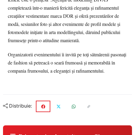
completează într-o manieră fericită eleganța și rafinamentul
creațiilor vestimentare marca D̕OR și oferă prezentărilor de
modă, sesiunilor foto și altor evenimente de profil modele și
fotomodele inițiate în arta modellingului, dăruind publicului
frumusețe printr-o atitudine manierată.
Organizatorii evenimentului îi invită pe toți sătmărenii pasonați
de fashion să petreacă o seară frumoasă și memorabilă în
compania frumosului, a eleganței și rafinamentului.
Distribuie: