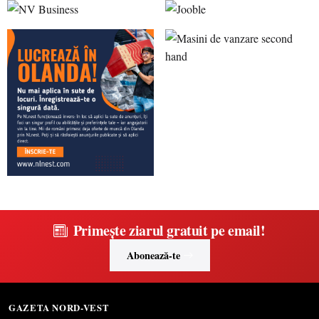
Primește ziarul gratuit pe email!
Abonează-te
GAZETA NORD-VEST