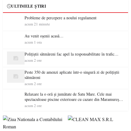
ULTIMELE ȘTIRI
Probleme de percepere a noului regulament
acum 21 minute
Au venit oșenii acasă…
acum 1 ora
Polițiștii sătmăreni fac apel la responsabilitate în trafic…
acum 2 ore
Peste 350 de amenzi aplicate într-o singură zi de polițiștii
sătmăreni
acum 2 ore
Relaxare la o oră și jumătate de Satu Mare. Cele mai
spectaculoase piscine exterioare cu cazare din Maramureș,
ideale pentru o escapadă de vară
acum 2 ore