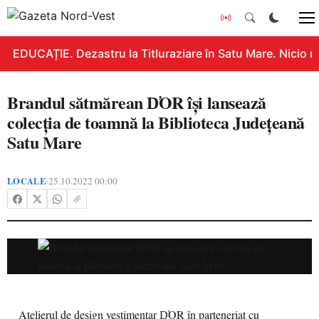
EDUCAȚIE. Dezastru la Titluraziare în Satu Mare. Nicio n
Brandul sătmărean D̕OR își lansează
colecția de toamnă la Biblioteca Județeană
Satu Mare
LOCALE
25.10.2022 00:00
•
Atelierul de design vestimentar D̕OR în parteneriat cu