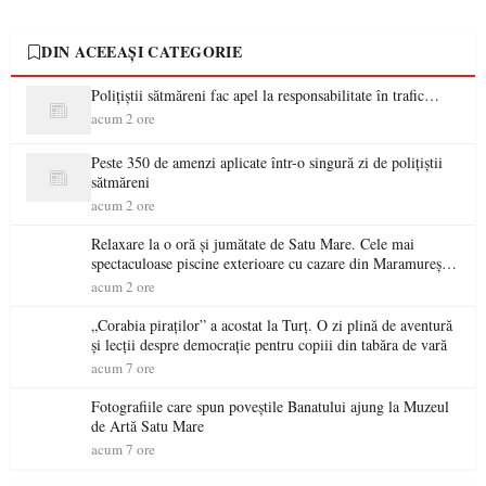
DIN ACEEAȘI CATEGORIE
Polițiștii sătmăreni fac apel la responsabilitate în trafic…
acum 2 ore
Peste 350 de amenzi aplicate într-o singură zi de polițiștii
sătmăreni
acum 2 ore
Relaxare la o oră și jumătate de Satu Mare. Cele mai
spectaculoase piscine exterioare cu cazare din Maramureș,
ideale pentru o escapadă de vară
acum 2 ore
„Corabia piraților” a acostat la Turț. O zi plină de aventură
și lecții despre democrație pentru copiii din tabăra de vară
acum 7 ore
Fotografiile care spun poveștile Banatului ajung la Muzeul
de Artă Satu Mare
acum 7 ore