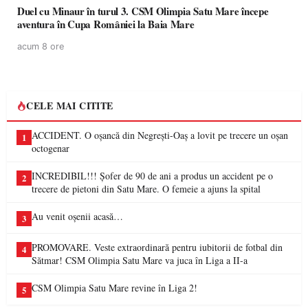
Duel cu Minaur în turul 3. CSM Olimpia Satu Mare începe
aventura în Cupa României la Baia Mare
acum 8 ore
CELE MAI CITITE
ACCIDENT. O oșancă din Negrești-Oaș a lovit pe trecere un oșan
1
octogenar
INCREDIBIL!!! Șofer de 90 de ani a produs un accident pe o
2
trecere de pietoni din Satu Mare. O femeie a ajuns la spital
Au venit oșenii acasă…
3
PROMOVARE. Veste extraordinară pentru iubitorii de fotbal din
4
Sătmar! CSM Olimpia Satu Mare va juca în Liga a II-a
CSM Olimpia Satu Mare revine în Liga 2!
5