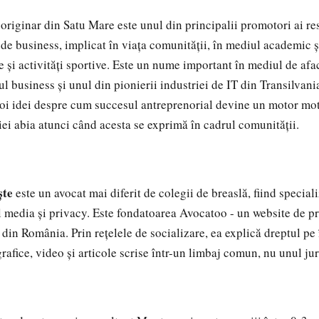
,
originar din Satu Mare este unul din principalii promotori ai re
de business, implicat în viața comunității, în mediul academic și
e și activități sportive. Este un nume important în mediul de afa
l business și unul din pionierii industriei de IT din Transilvani
oi idei despre cum succesul antreprenorial devine un motor mot
ei abia atunci când acesta se exprimă în cadrul comunității.
ște
este un avocat mai diferit de colegii de breaslă, fiind speciali
l media și privacy. Este fondatoarea Avocatoo - un website de pro
e din România. Prin rețelele de socializare, ea explică dreptul pe 
grafice, video și articole scrise într-un limbaj comun, nu unul juri