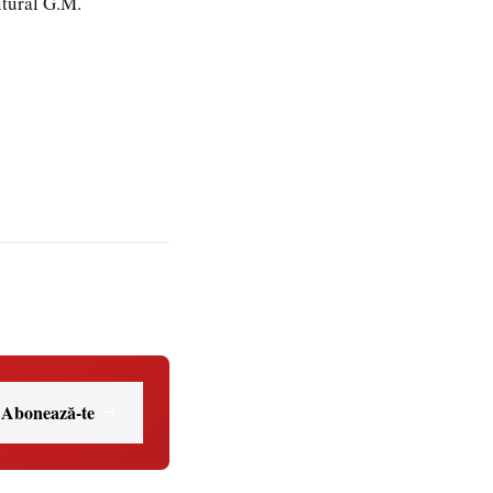
ltural G.M.
Abonează-te