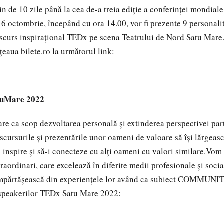
n de 10 zile până la cea de-a treia ediție a conferinței mondia
16 octombrie, începând cu ora 14.00, vor fi prezente 9 personalit
iscurs inspirațional TEDx pe scena Teatrului de Nord Satu Mare.
țeaua bilete.ro la următorul link:
tuMare 2022
e ca scop dezvoltarea personală și extinderea perspectivei part
iscursurile și prezentările unor oameni de valoare să își lărgeas
-i inspire și să-i conecteze cu alți oameni cu valori similare.Vom
raordinari, care excelează în diferite medii profesionale și social
 împărtășească din experiențele lor având ca subiect COMM
 a speakerilor TEDx Satu Mare 2022: