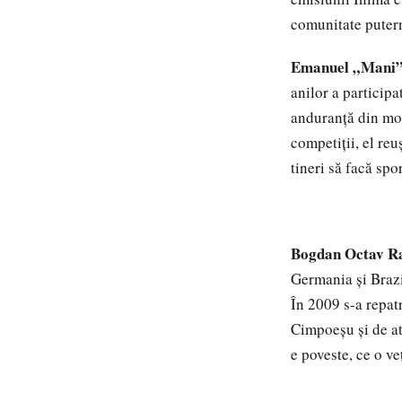
comunitate putern
Emanuel „Mani”
anilor a particip
anduranță din mot
competiții, el reu
tineri să facă spor
Bogdan Octav R
Germania și Brazi
În 2009 s-a repat
Cimpoeșu și de at
e poveste, ce o v