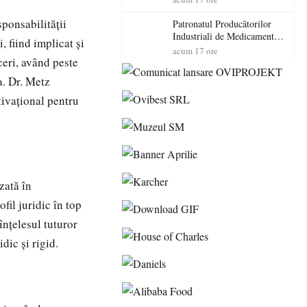
cadorosit cu un dosar penal
sponsabilității
Patronatul Producătorilor
Industriali de Medicamente
, fiind implicat și
din România (PRIMER):
acum 17 ore
ceri, având peste
“Întreruperea alimentării cu
energie electrică a fabricilor
a. Dr. Metz
de medicamente va pune în
pericol accesul pacienților la
ivațional pentru
medicamente esențiale
zată în
fil juridic în top
înțelesul tuturor
dic și rigid.