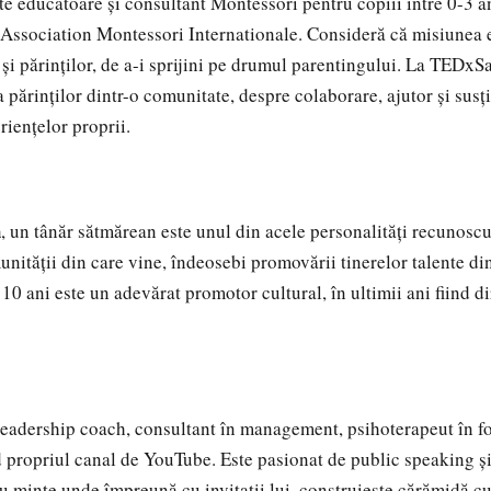
te educatoare și consultant Montessori pentru copiii între 0-3 a
e Association Montessori Internationale. Consideră că misiunea ei
r și părinților, de a-i sprijini pe drumul parentingului. La TEDx
părinților dintr-o comunitate, despre colaborare, ajutor și susți
riențelor proprii.
h
, un tânăr sătmărean este unul din acele personalități recunoscut
unității din care vine, îndeosebi promovării tinerelor talente di
10 ani este un adevărat promotor cultural, în ultimii ani fiind dir
leadership coach, consultant în management, psihoterapeut în fo
 propriul canal de YouTube. Este pasionat de public speaking și 
u minte unde împreună cu invitații lui, construiește cărămidă c