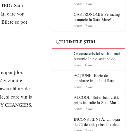
din România (PRIMER):
acum 17 ore
le TEDx Satu
“Întreruperea alimentării cu
ăți care vor
energie electrică a fabricilor
GASTRONOMIE Se încing
de medicamente va pune în
ceaunele la Satu Mare!
 Bilete se pot
pericol accesul pacienților la
Concursul „Veress Ádám”
acum 17 ore
medicamente esențiale
revine cu preparate
spectaculoase, premii și un
jurat de renume
ULTIMELE ȘTIRI
Ce caracteristici se simt mai
puternic într-o sesiune de
distracție la sloturi online:
acum 16 ore
volatilitatea sau nivelul
icipanților,
RTP?
ACȚIUNE. Razie de
că viziunile
amploare în județul Satu
Mare! Polițiștii au dat sute
acum 17 ore
 avea alături de
de amenzi și au lăsat 14
e, și care vin la
șoferi fără permis într-o
ALCOOL. Șofer beat criță,
singură zi
prins în trafic la Satu Mare!
UNITY CHANGERS.
Alcoolemie uriașă
acum 17 ore
descoperită de polițiști
INCONȘTIENȚĂ. Un oșan
de 72 de ani, prins la volan
fără permis! Polițiștii l-au
acum 17 ore