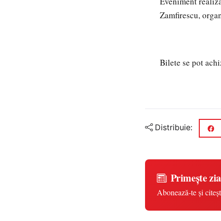
Eveniment realiza
Zamfirescu, organ
Bilete se pot achi
Distribuie:
Primește zia
Abonează-te și citeșt