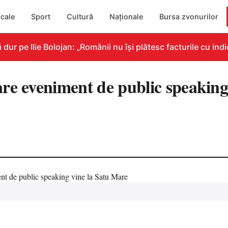
cale
Sport
Cultură
Naționale
Bursa zvonurilor
pe Ilie Bolojan: „Românii nu își plătesc facturile cu indica
re eveniment de public speaking 
0