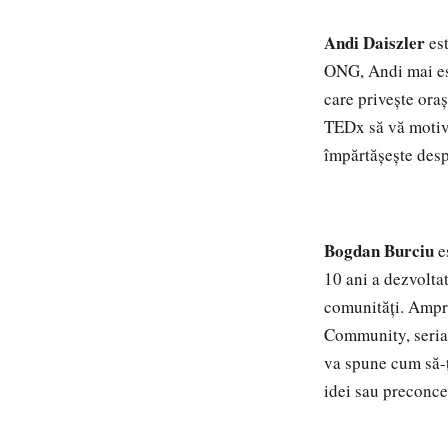
Andi Daiszler
est
ONG, Andi mai est
care privește ora
TEDx să vă motive
împărtășește despr
Bogdan Burciu
es
10 ani a dezvolta
comunități. Ampr
Community, seria 
va spune cum să-ț
idei sau preconce