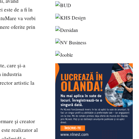
ni, având
 este de a fi în
SatuMare va vorbi
nere oferite prin
e, care și-a
n industria
ector artistic la
rmare și creator
este realizator al
u cărămidă o