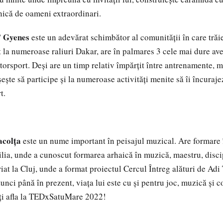
ică de oameni extraordinari.
 Gyenes
este un adevărat schimbător al comunității în care trăi
at la numeroase raliuri Dakar, are în palmares 3 cele mai dure av
orsport. Deși are un timp relativ împărțit între antrenamente, 
șește să participe și la numeroase activități menite să îi încuraje
t.
acolța
este un nume important în peisajul muzical. Are formare 
lia, unde a cunoscut formarea arhaică în muzică, maestru, disci
riat la Cluj, unde a format proiectul Cercul Întreg alături de Ad
unci până în prezent, viața lui este cu și pentru joc, muzică și 
eți afla la TEDxSatuMare 2022!