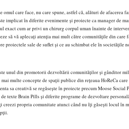
e omul care face, nu care spune, astfel că, alături de afacerea fa
e implicat în diferite evenimente și proiecte ca manager de mar
șul exact cum ar privi un chirurg corpul uman înainte de interven
ze să vă aplecați atenția mai mult către comunitățile din care fa
e proiectele sale de suflet și ce au schimbat ele în societățile n
te unul din promotorii dezvoltării comunităților și gânditor mill
t mai multe concepte de spații publice din rețeaua HoReCa care
enta sa creativă se regăsește în proiecte precum Moose Social 
de texte Brain Pills și diferite programe de dezvoltare personal
i creezi propria comunitate atunci când nu îți găsești locul în 
pții.