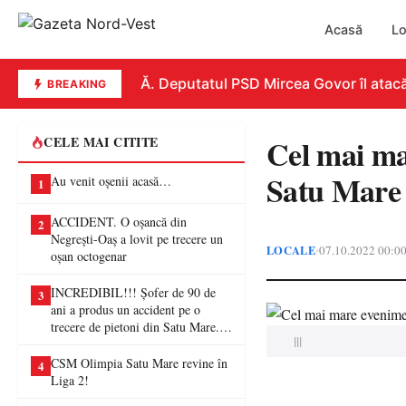
Acasă
Lo
REPLICĂ. Deputatul PSD Mircea Govor îl atacă dur 
BREAKING
Cel mai ma
CELE MAI CITITE
Satu Mare
Au venit oșenii acasă…
1
ACCIDENT. O oșancă din
2
Negrești-Oaș a lovit pe trecere un
LOCALE
07.10.2022 00:0
•
oșan octogenar
INCREDIBIL!!! Șofer de 90 de
3
ani a produs un accident pe o
trecere de pietoni din Satu Mare. O
|||
femeie a ajuns la spital
CSM Olimpia Satu Mare revine în
4
Liga 2!