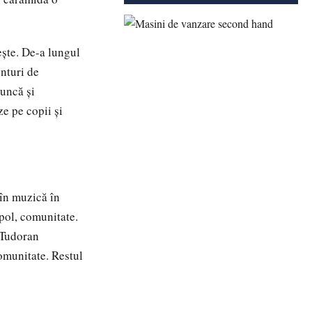
ește. De-a lungul
enturi de
muncă și
ze pe copii și
în muzică în
pol, comunitate.
i Tudoran
comunitate. Restul