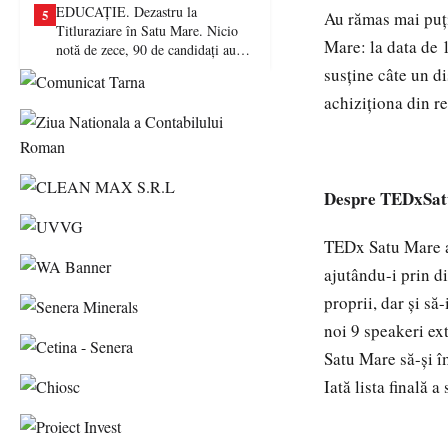
EDUCAȚIE. Dezastru la
5
Au rămas mai puți
Titluraziare în Satu Mare. Nicio
Mare: la data de 
notă de zece, 90 de candidați au
picat examenul
susține câte un d
achiziționa din re
Despre TEDxSa
TEDx Satu Mare ar
ajutându-i prin d
proprii, dar și să
noi 9 speakeri ext
Satu Mare să-și
Iată lista finală