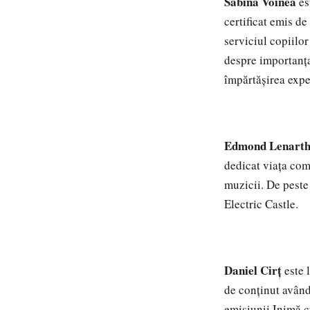
Sabina Voinea
es
certificat emis d
serviciul copiilo
despre importanța 
împărtășirea expe
Edmond Lenart
dedicat viața com
muzicii. De peste 
Electric Castle.
Daniel Cirț
este 
de conținut având
emisiunii Inimă c