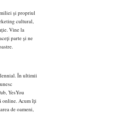
miliei și propriul
keting cultural,
ție. Vine la
ceți parte și ne
oastre.
ennial. În ultimii
 unesc
Pub, YesYou
ă online. Acum îți
marea de oameni,