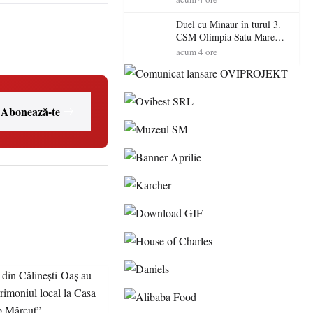
Primarul Simion Ardelean:
„Oțeloaia rămâne un brand
Duel cu Minaur în turul 3.
al Codrului”
CSM Olimpia Satu Mare
începe aventura în Cupa
acum 4 ore
României la Baia Mare
Abonează-te