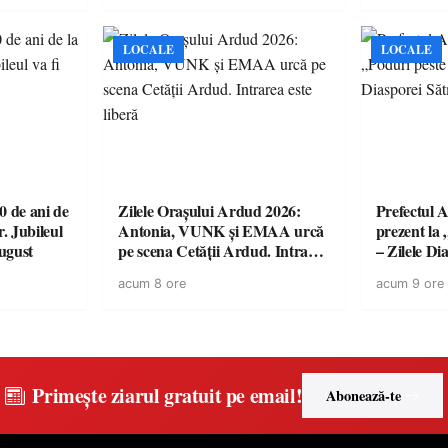
LOCALE
LOCALE
 de ani de
Zilele Orașului Ardud 2026:
Prefectul A
r. Jubileul
Antonia, VUNK și EMAA urcă
prezent la 
august
pe scena Cetății Ardud. Intrarea
– Zilele D
este liberă
acum 8 ore
acum 9 ore
Primește ziarul gratuit pe email!
Abonează-te