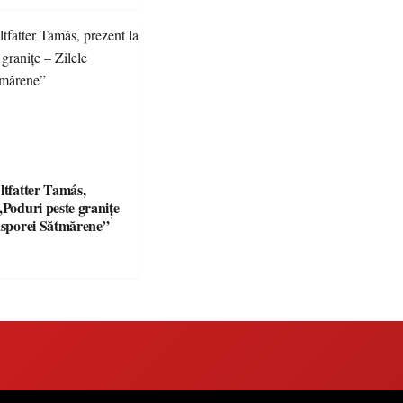
ltfatter Tamás,
„Poduri peste granițe
iasporei Sătmărene”