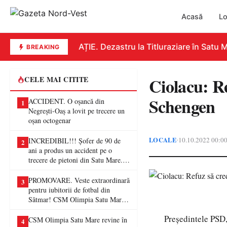
Acasă
Lo
EDUCAȚIE. Dezastru la Titluraziare în Satu Ma
BREAKING
Ciolacu: R
CELE MAI CITITE
Schengen
ACCIDENT. O oșancă din
1
Negrești-Oaș a lovit pe trecere un
oșan octogenar
LOCALE
10.10.2022 00:0
•
INCREDIBIL!!! Șofer de 90 de
2
ani a produs un accident pe o
trecere de pietoni din Satu Mare. O
femeie a ajuns la spital
PROMOVARE. Veste extraordinară
3
pentru iubitorii de fotbal din
Sătmar! CSM Olimpia Satu Mare
va juca în Liga a II-a
Preşedintele PSD,
CSM Olimpia Satu Mare revine în
4