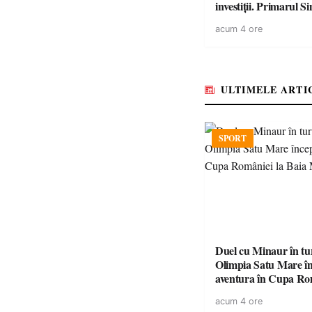
investiții. Primarul Simion
Ardelean: „Oțeloaia
acum 4 ore
brand al Codrului”
ULTIMELE ARTI
SPORT
Duel cu Minaur în t
Olimpia Satu Mare î
aventura în Cupa Rom
Baia Mare
acum 4 ore