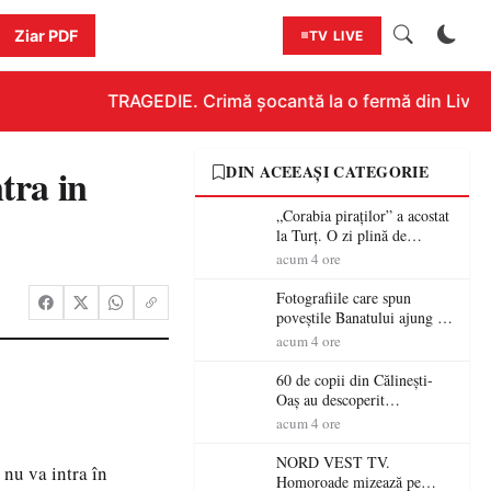
Ziar PDF
TV LIVE
TRAGEDIE. Crimă șocantă la o fermă din Livada!!
tra in
DIN ACEEAȘI CATEGORIE
„Corabia piraților” a acostat
la Turț. O zi plină de
aventură și lecții despre
acum 4 ore
democrație pentru copiii din
tabăra de vară
Fotografiile care spun
poveștile Banatului ajung la
Muzeul de Artă Satu Mare
acum 4 ore
60 de copii din Călinești-
Oaș au descoperit
patrimoniul local la Casa
acum 4 ore
Muzeu „Iacob Mărcuț”
NORD VEST TV.
nu va intra în
Homoroade mizează pe