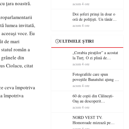
cu ţara noastră.
tradiție, turism și investiții.
acum 4 ore
Primarul Simion Ardelean:
„Oțeloaia rămâne un brand
Doi șoferi prinși în doar o
europarlamentarii
al Codrului”
oră de polițiști. Un tânăr
conducea băut, iar un
tă lumea invitată,
acum 4 ore
sătmărean s-a urcat la volan
e aceeaşi voce. Eu
cu permisul suspendat
ât de mari
ULTIMELE ȘTIRI
ă statul român a
„Corabia piraților” a acostat
 grânele din
la Turț. O zi plină de
aventură și lecții despre
acum 4 ore
us Ciolacu, citat
democrație pentru copiii din
tabăra de vară
Fotografiile care spun
poveștile Banatului ajung la
Muzeul de Artă Satu Mare
acum 4 ore
ace ceva împotriva
va împotriva
60 de copii din Călinești-
Oaș au descoperit
patrimoniul local la Casa
acum 4 ore
Muzeu „Iacob Mărcuț”
NORD VEST TV.
Homoroade mizează pe
tradiție, turism și investiții.
acum 4 ore