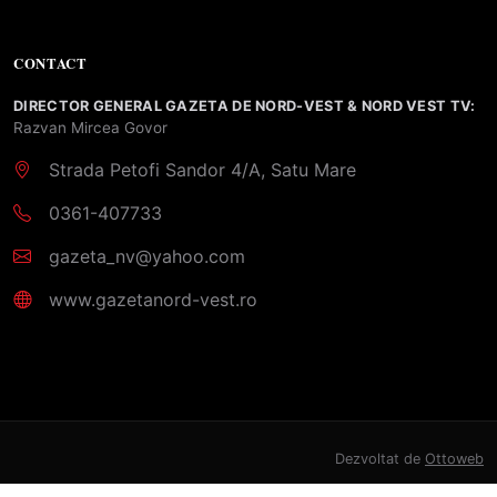
CONTACT
DIRECTOR GENERAL GAZETA DE NORD-VEST & NORD VEST TV:
Razvan Mircea Govor
Strada Petofi Sandor 4/A, Satu Mare
0361-407733
gazeta_nv@yahoo.com
www.gazetanord-vest.ro
Dezvoltat de
Ottoweb