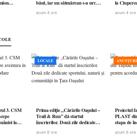
băut, iar un sătmărean s-a urcat
la Ciuperc
 rămâne un
la volan cu permisul suspendat
de ATV, bău
acum 4 ore
acum 4 ore
răsturnat l
COLE
LOCALE
ANUNȚURI
urul 3. CSM
Prima ediție „Cărările Oașului –
Proiectul 
ncepe
Trail & Run” dă startul
PLAST din 
âniei la
înscrierilor. Două zile dedicate
etapa de î
sportului, naturii și comunității
acordul de
acum 6 ore
acum 6 ore
în Țara Oașului