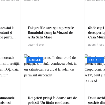
acostat la
Fotografiile care spun poveștile
60 de copii
entură și
Banatului ajung la Muzeul de
descoperit 
ție pentru
Artă Satu Mare
Casa Muze
vară
acum 4 ore
acum 4 ore
LOCALE
LOCALE
omoroade
Doi șoferi prinși în doar o oră de
Două accide
urism și
polițiști. Un tânăr conducea
șoselele di