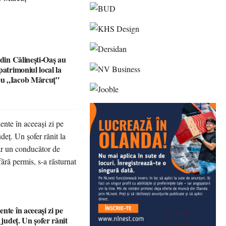
 din Călinești-Oaș au
patrimoniul local la
u „Iacob Mărcuț”
nte în aceeași zi pe
n județ. Un șofer rănit