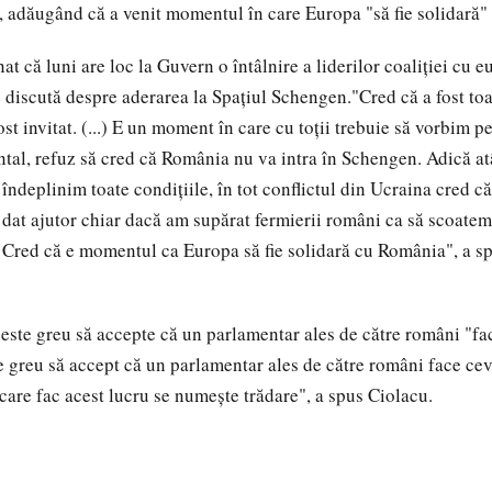
 adăugând că a venit momentul în care Europa "să fie solidară" 
t că luni are loc la Guvern o întâlnire a liderilor coaliţiei cu 
e discută despre aderarea la Spaţiul Schengen."Cred că a fost toa
ost invitat. (...) E un moment în care cu toţii trebuie să vorbim p
ntal, refuz să cred că România nu va intra în Schengen. Adică at
 îndeplinim toate condiţiile, în tot conflictul din Ucraina cred c
 dat ajutor chiar dacă am supărat fermierii români ca să scoatem
. Cred că e momentul ca Europa să fie solidară cu România", a sp
i este greu să accepte că un parlamentar ales de către români "f
e greu să accept că un parlamentar ales de către români face ce
 care fac acest lucru se numeşte trădare", a spus Ciolacu.