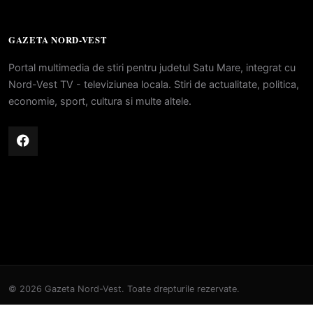
GAZETA NORD-VEST
Portal multimedia de stiri pentru judetul Satu Mare, integrat cu
Nord-Vest TV - televiziunea locala. Stiri de actualitate, politica,
economie, sport, cultura si multe altele.
© 2026 Gazeta Nord-Vest. Toate drepturile rezervate.