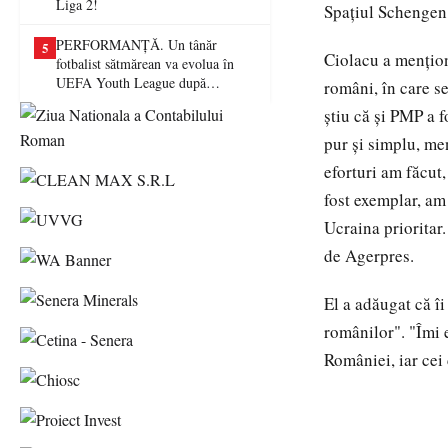
Liga 2!
Spaţiul Schengen,
PERFORMANȚĂ. Un tânăr
5
Ciolacu a menţiona
fotbalist sătmărean va evolua în
UEFA Youth League după
români, în care s
transferul la Farul Constanța
ştiu că şi PMP a f
pur şi simplu, me
eforturi am făcut,
fost exemplar, am
Ucraina prioritar
de Agerpres.
El a adăugat că î
românilor". "Îmi 
României, iar cei