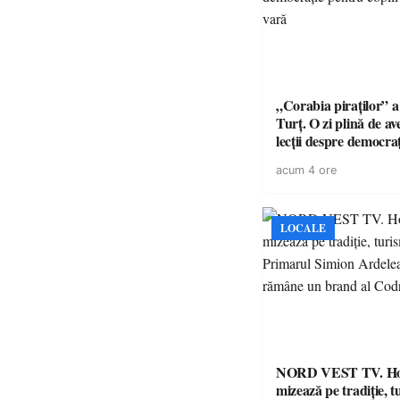
„Corabia piraților” a 
Turț. O zi plină de av
lecții despre democra
copiii din tabăra de 
acum 4 ore
LOCALE
NORD VEST TV. H
mizează pe tradiție, t