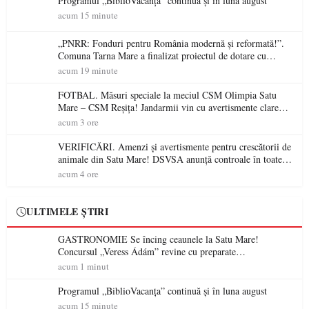
Programul „BiblioVacanța” continuă și în luna august
acum 15 minute
„PNRR: Fonduri pentru România modernă și reformată!”.
Comuna Tarna Mare a finalizat proiectul de dotare cu
mobilier, materiale didactice și echipamente digitale a
acum 19 minute
unităților de învățământ preuniversitar, finanțat prin PNRR
FOTBAL. Măsuri speciale la meciul CSM Olimpia Satu
Mare – CSM Reșița! Jandarmii vin cu avertismente clare
pentru suporteri
acum 3 ore
VERIFICĂRI. Amenzi și avertismente pentru crescătorii de
animale din Satu Mare! DSVSA anunță controale în toate
gospodăriile și face apel la respectarea legii
acum 4 ore
ULTIMELE ȘTIRI
GASTRONOMIE Se încing ceaunele la Satu Mare!
Concursul „Veress Ádám” revine cu preparate
spectaculoase, premii și un jurat de renume
acum 1 minut
Programul „BiblioVacanța” continuă și în luna august
acum 15 minute