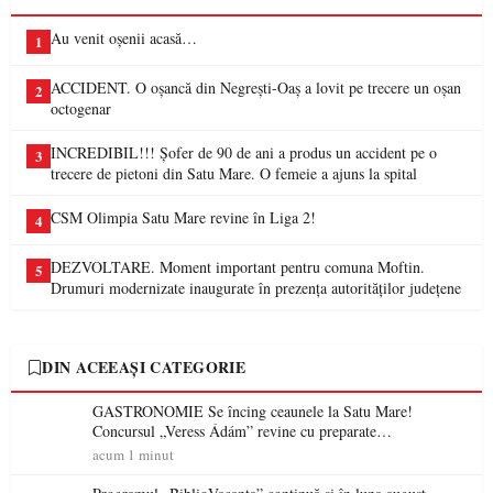
Au venit oșenii acasă…
1
ACCIDENT. O oșancă din Negrești-Oaș a lovit pe trecere un oșan
2
octogenar
INCREDIBIL!!! Șofer de 90 de ani a produs un accident pe o
3
trecere de pietoni din Satu Mare. O femeie a ajuns la spital
CSM Olimpia Satu Mare revine în Liga 2!
4
DEZVOLTARE. Moment important pentru comuna Moftin.
5
Drumuri modernizate inaugurate în prezența autorităților județene
DIN ACEEAȘI CATEGORIE
GASTRONOMIE Se încing ceaunele la Satu Mare!
Concursul „Veress Ádám” revine cu preparate
spectaculoase, premii și un jurat de renume
acum 1 minut