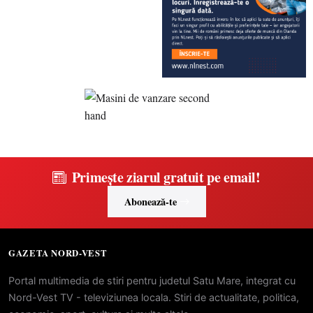
Primește ziarul gratuit pe email!
Abonează-te
GAZETA NORD-VEST
Portal multimedia de stiri pentru judetul Satu Mare, integrat cu
Nord-Vest TV - televiziunea locala. Stiri de actualitate, politica,