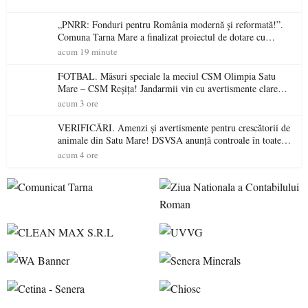
„PNRR: Fonduri pentru România modernă și reformată!”.
Comuna Tarna Mare a finalizat proiectul de dotare cu
mobilier, materiale didactice și echipamente digitale a
acum 19 minute
unităților de învățământ preuniversitar, finanțat prin PNRR
FOTBAL. Măsuri speciale la meciul CSM Olimpia Satu
Mare – CSM Reșița! Jandarmii vin cu avertismente clare
pentru suporteri
acum 3 ore
VERIFICĂRI. Amenzi și avertismente pentru crescătorii de
animale din Satu Mare! DSVSA anunță controale în toate
gospodăriile și face apel la respectarea legii
acum 4 ore