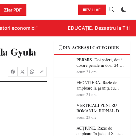
Ziar PDF
TV LIVE
tori economici”
EDUCAȚIE. Dezastru la Titlurazi
 la Gyula
DIN ACEEAȘI CATEGORIE
PERMIS. Doi șoferi, două
dosare penale în doar 24 de
ore la Petea! Unul avea
acum 21 ore
permisul suspendat, celălalt
nu a avut niciodată permis
FRONTIERĂ. Razie de
amploare la granița cu
Ungaria! 800 de persoane și
acum 21 ore
peste 300 de mașini,
verificate
VERTICALI PENTRU
ROMÂNIA: JURNAL DE
CĂLĂTORIE FIJET
acum 23 ore
ACȚIUNE. Razie de
amploare în județul Satu