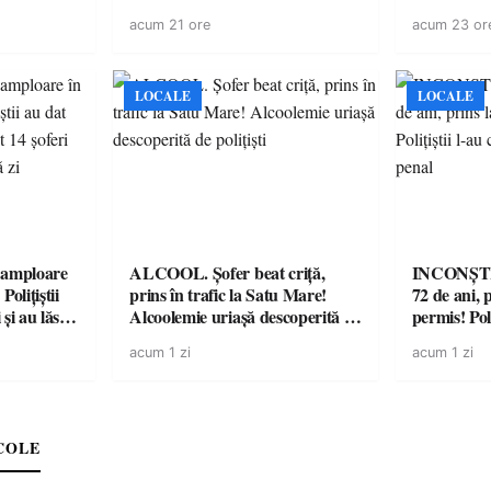
 a avut
mașini, verificate
acum 21 ore
acum 23 or
LOCALE
LOCALE
amploare
ALCOOL. Șofer beat criță,
INCONȘTI
olițiștii
prins în trafic la Satu Mare!
72 de ani, 
și au lăsat
Alcoolemie uriașă descoperită de
permis! Poli
într-o
polițiști
cu un dosa
acum 1 zi
acum 1 zi
COLE