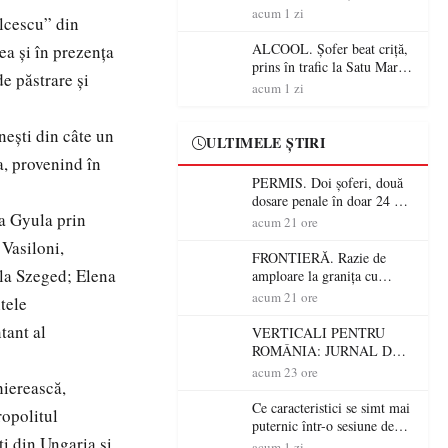
Mare! Polițiștii au dat sute
acum 1 zi
lcescu” din
de amenzi și au lăsat 14
șoferi fără permis într-o
ALCOOL. Șofer beat criță,
a și în prezența
singură zi
prins în trafic la Satu Mare!
de păstrare și
Alcoolemie uriașă
acum 1 zi
descoperită de polițiști
nești din câte un
ULTIMELE ȘTIRI
a, provenind în
PERMIS. Doi șoferi, două
dosare penale în doar 24 de
la Gyula prin
ore la Petea! Unul avea
acum 21 ore
permisul suspendat, celălalt
 Vasiloni,
nu a avut niciodată permis
FRONTIERĂ. Razie de
 la Szeged; Elena
amploare la granița cu
Ungaria! 800 de persoane și
acum 21 ore
tele
peste 300 de mașini,
tant al
verificate
VERTICALI PENTRU
ROMÂNIA: JURNAL DE
CĂLĂTORIE FIJET
acum 23 ore
hierească,
Ce caracteristici se simt mai
ropolitul
puternic într-o sesiune de
ţi din Ungaria şi
distracție la sloturi online:
acum 1 zi