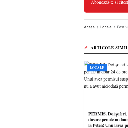
Abonează-te și citeșt
Acasa
Locale
Festiva
ARTICOLE SIMI
LOCALE
PERMIS. Doi șoferi,
dosare penale în doar
la Petea! Unul avea p