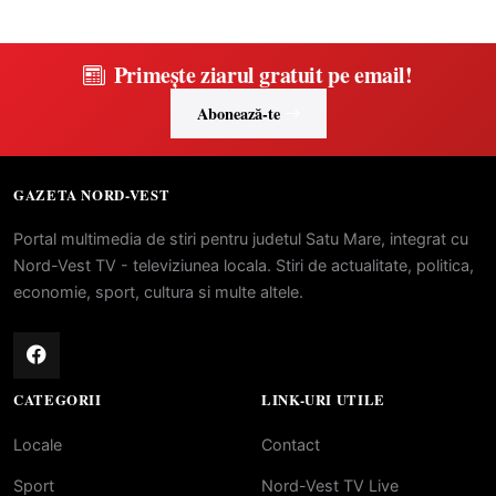
Primește ziarul gratuit pe email!
Abonează-te
GAZETA NORD-VEST
Portal multimedia de stiri pentru judetul Satu Mare, integrat cu
Nord-Vest TV - televiziunea locala. Stiri de actualitate, politica,
economie, sport, cultura si multe altele.
CATEGORII
LINK-URI UTILE
Locale
Contact
Sport
Nord-Vest TV Live