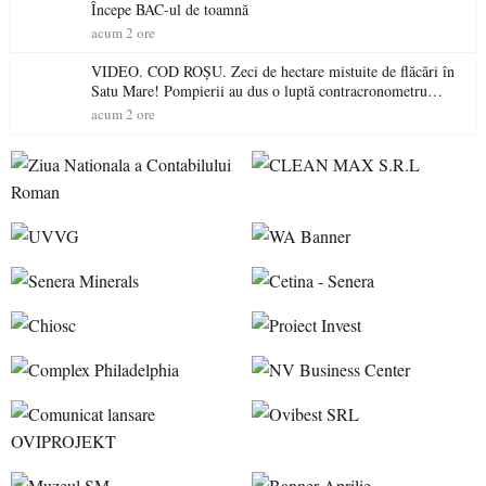
Începe BAC-ul de toamnă
acum 2 ore
VIDEO. COD ROȘU. Zeci de hectare mistuite de flăcări în
Satu Mare! Pompierii au dus o luptă contracronometru
pentru a salva o pădure de la dezastru
acum 2 ore