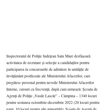
Inspectoratul de Poliţie Județean Satu Mare desfăşoară
activitatea de recrutare şi selecţie a candidaţilor pentru
participarea la concursurile de admitere în unitățile de
învăţământ postliceale ale Ministerului Afacerilor, care
pregătesc personal pentru nevoile Ministerului Afacerilor
Interne, cursuri cu frecvenţă, după cum urmează: Şcoala de
Agenţi de Poliţie „Vasile Lascăr” – Câmpina – 1340 locuri
pentru sesiunea octombrie-decembrie 2022 (20 locuri pentru
romi, 10 locuri pentru alte minorităţi); Şcoala de Agenţi de