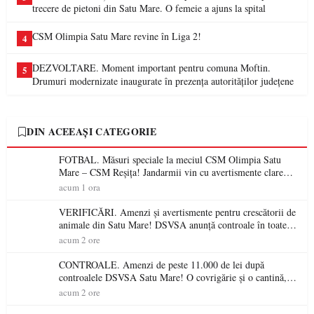
trecere de pietoni din Satu Mare. O femeie a ajuns la spital
CSM Olimpia Satu Mare revine în Liga 2!
4
DEZVOLTARE. Moment important pentru comuna Moftin.
5
Drumuri modernizate inaugurate în prezența autorităților județene
DIN ACEEAȘI CATEGORIE
FOTBAL. Măsuri speciale la meciul CSM Olimpia Satu
Mare – CSM Reșița! Jandarmii vin cu avertismente clare
pentru suporteri
acum 1 ora
VERIFICĂRI. Amenzi și avertismente pentru crescătorii de
animale din Satu Mare! DSVSA anunță controale în toate
gospodăriile și face apel la respectarea legii
acum 2 ore
CONTROALE. Amenzi de peste 11.000 de lei după
controalele DSVSA Satu Mare! O covrigărie și o cantină,
sancționate pentru nereguli
acum 2 ore