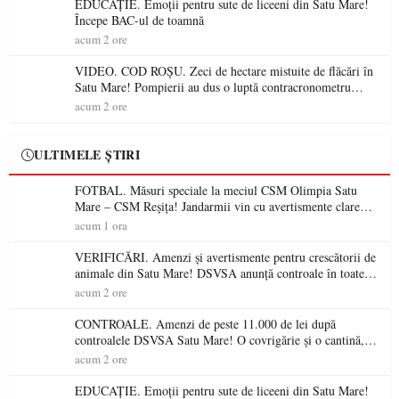
EDUCAȚIE. Emoții pentru sute de liceeni din Satu Mare!
Începe BAC-ul de toamnă
acum 2 ore
VIDEO. COD ROȘU. Zeci de hectare mistuite de flăcări în
Satu Mare! Pompierii au dus o luptă contracronometru
pentru a salva o pădure de la dezastru
acum 2 ore
ULTIMELE ȘTIRI
FOTBAL. Măsuri speciale la meciul CSM Olimpia Satu
Mare – CSM Reșița! Jandarmii vin cu avertismente clare
pentru suporteri
acum 1 ora
VERIFICĂRI. Amenzi și avertismente pentru crescătorii de
animale din Satu Mare! DSVSA anunță controale în toate
gospodăriile și face apel la respectarea legii
acum 2 ore
CONTROALE. Amenzi de peste 11.000 de lei după
controalele DSVSA Satu Mare! O covrigărie și o cantină,
sancționate pentru nereguli
acum 2 ore
EDUCAȚIE. Emoții pentru sute de liceeni din Satu Mare!