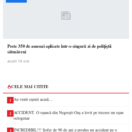
Peste 350 de amenzi aplicate într-o singură zi de polițiștii
sătmăreni
acum 14 ore
CELE MAI CITITE
Au venit oșenii acasă…
1
ACCIDENT. O oșancă din Negrești-Oaș a lovit pe trecere un oșan
2
octogenar
INCREDIBIL!!! Șofer de 90 de ani a produs un accident pe o
3