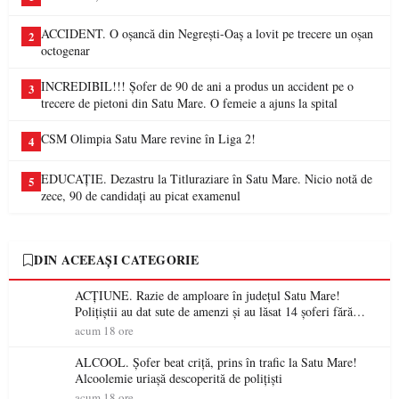
ACCIDENT. O oșancă din Negrești-Oaș a lovit pe trecere un oșan
2
octogenar
INCREDIBIL!!! Șofer de 90 de ani a produs un accident pe o
3
trecere de pietoni din Satu Mare. O femeie a ajuns la spital
CSM Olimpia Satu Mare revine în Liga 2!
4
EDUCAȚIE. Dezastru la Titluraziare în Satu Mare. Nicio notă de
5
zece, 90 de candidați au picat examenul
DIN ACEEAȘI CATEGORIE
ACȚIUNE. Razie de amploare în județul Satu Mare!
Polițiștii au dat sute de amenzi și au lăsat 14 șoferi fără
permis într-o singură zi
acum 18 ore
ALCOOL. Șofer beat criță, prins în trafic la Satu Mare!
Alcoolemie uriașă descoperită de polițiști
acum 18 ore