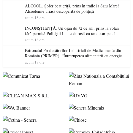
ALCOOL. Șofer beat criță, prins în trafic la Satu Mare!
Alcoolemie uriașă descoperită de polițiști
acum 18 ore
INCONȘTIENȚĂ. Un oșan de 72 de ani, prins la volan
fără permis! Polițiștii l-au cadorosit cu un dosar penal
acum 18 ore
Patronatul Producătorilor Industriali de Medicamente din
România (PRIMER): “Întreruperea alimentării cu energie
electrică a fabricilor de medicamente va pune în pericol
acum 18 ore
accesul pacienților la medicamente esențiale