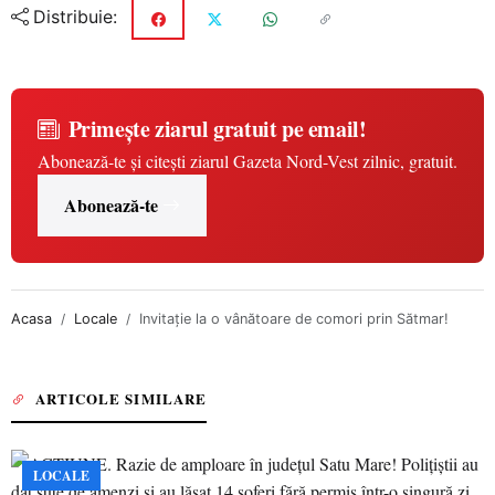
Distribuie:
Primește ziarul gratuit pe email!
Abonează-te și citești ziarul Gazeta Nord-Vest zilnic, gratuit.
Abonează-te
Acasa
Locale
Invitație la o vânătoare de comori prin Sătmar!
ARTICOLE SIMILARE
LOCALE