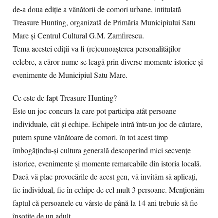
de-a doua ediție a vânătorii de comori urbane, intitulată
Treasure Hunting, organizată de Primăria Municipiului Satu
Mare și Centrul Cultural G.M. Zamfirescu.
Tema acestei ediții va fi (re)cunoașterea personalităților
celebre, a căror nume se leagă prin diverse momente istorice și
evenimente de Municipiul Satu Mare.
Ce este de fapt Treasure Hunting?
Este un joc concurs la care pot participa atât persoane
individuale, cât și echipe. Echipele intră într-un joc de căutare,
putem spune vânătoare de comori, în tot acest timp
îmbogățindu-și cultura generală descoperind mici secvențe
istorice, evenimente și momente remarcabile din istoria locală.
Dacă vă plac provocările de acest gen, vă invităm să aplicați,
fie individual, fie în echipe de cel mult 3 persoane. Menționăm
faptul că persoanele cu vârste de până la 14 ani trebuie să fie
însoțite de un adult.