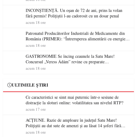
INCONȘTIENȚĂ. Un oșan de 72 de ani, prins la volan
fără permis! Polițiștii l-au cadorosit cu un dosar penal
acum 18 ore
Patronatul Producătorilor Industriali de Medicamente din
România (PRIMER): “Întreruperea alimentării cu energie
electrică a fabricilor de medicamente va pune în pericol
acum 18 ore
accesul pacienților la medicamente esențiale
GASTRONOMIE Se încing ceaunele la Satu Mare!
Concursul „Veress Ádám” revine cu preparate
spectaculoase, premii și un jurat de renume
acum 18 ore
ULTIMELE ȘTIRI
Ce caracteristici se simt mai puternic într-o sesiune de
distracție la sloturi online: volatilitatea sau nivelul RTP?
acum 17 ore
ACȚIUNE. Razie de amploare în județul Satu Mare!
Polițiștii au dat sute de amenzi și au lăsat 14 șoferi fără
permis într-o singură zi
acum 18 ore