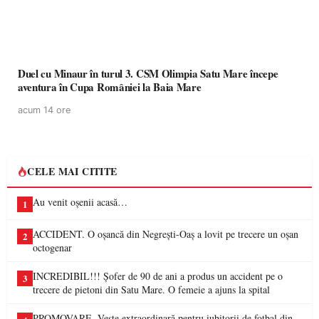
Duel cu Minaur în turul 3. CSM Olimpia Satu Mare începe
aventura în Cupa României la Baia Mare
acum 14 ore
CELE MAI CITITE
Au venit oșenii acasă…
1
ACCIDENT. O oșancă din Negrești-Oaș a lovit pe trecere un oșan
2
octogenar
INCREDIBIL!!! Șofer de 90 de ani a produs un accident pe o
3
trecere de pietoni din Satu Mare. O femeie a ajuns la spital
PROMOVARE. Veste extraordinară pentru iubitorii de fotbal din