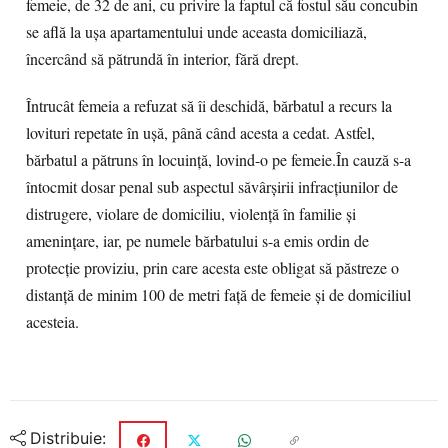
femeie, de 32 de ani, cu privire la faptul că fostul său concubin
se află la ușa apartamentului unde aceasta domiciliază,
încercând să pătrundă în interior, fără drept.
Întrucât femeia a refuzat să îi deschidă, bărbatul a recurs la
lovituri repetate în ușă, până când acesta a cedat. Astfel,
bărbatul a pătruns în locuință, lovind-o pe femeie.În cauză s-a
întocmit dosar penal sub aspectul săvârșirii infracțiunilor de
distrugere, violare de domiciliu, violență în familie și
amenințare, iar, pe numele bărbatului s-a emis ordin de
protecție proviziu, prin care acesta este obligat să păstreze o
distanță de minim 100 de metri față de femeie și de domiciliul
acesteia.
Distribuie: