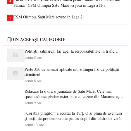
4
Sătmar! CSM Olimpia Satu Mare va juca în Liga a II-a
CSM Olimpia Satu Mare revine în Liga 2!
5
DIN ACEEAȘI CATEGORIE
Polițiștii sătmăreni fac apel la responsabilitate în trafic…
acum 8 ore
Peste 350 de amenzi aplicate într-o singură zi de polițiștii
sătmăreni
acum 8 ore
Relaxare la o oră și jumătate de Satu Mare. Cele mai
spectaculoase piscine exterioare cu cazare din Maramureș,
ideale pentru o escapadă de vară
acum 9 ore
„Corabia piraților” a acostat la Turț. O zi plină de aventură
și lecții despre democrație pentru copiii din tabăra de vară
acum 13 ore