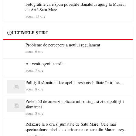
Fotografiile care spun poveștile Banatului ajung la Muzeul
de Artă Satu Mare
acum 13 ore
ULTIMELE ȘTIRI
Probleme de percepere a noului regulament
acum 6 ore
Au venit oșenii acasă…
acum 7 ore
Polițiștii sătmăreni fac apel la responsabilitate în trafic…
acum 8 ore
Peste 350 de amenzi aplicate într-o singură zi de polițiștii
sătmăreni
acum 8 ore
Relaxare la o oră și jumătate de Satu Mare. Cele mai
spectaculoase piscine exterioare cu cazare din Maramureș,
ideale pentru o escapadă de vară