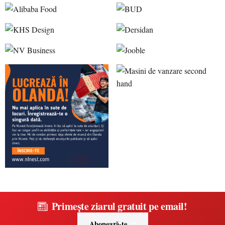
Primește ziarul gratuit pe email!
Abonează-te