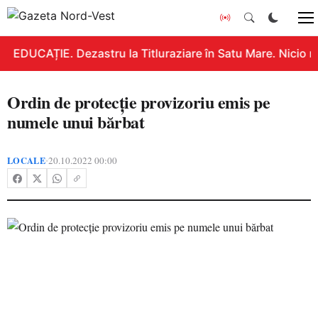
EDUCAȚIE. Dezastru la Titluraziare în Satu Mare. Nicio n
Ordin de protecție provizoriu emis pe
numele unui bărbat
LOCALE
20.10.2022 00:00
•