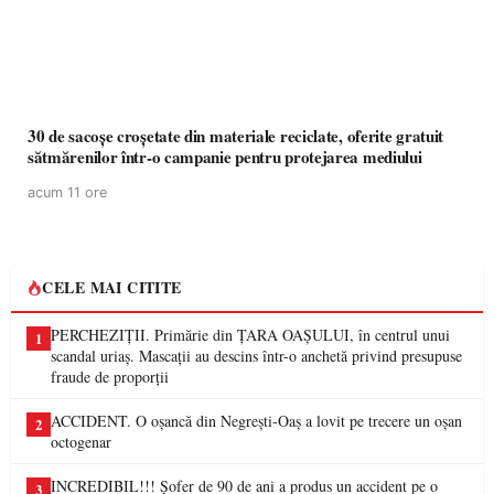
30 de sacoșe croșetate din materiale reciclate, oferite gratuit
sătmărenilor într-o campanie pentru protejarea mediului
acum 11 ore
CELE MAI CITITE
PERCHEZIȚII. Primărie din ȚARA OAȘULUI, în centrul unui
1
scandal uriaș. Mascații au descins într-o anchetă privind presupuse
fraude de proporții
ACCIDENT. O oșancă din Negrești-Oaș a lovit pe trecere un oșan
2
octogenar
INCREDIBIL!!! Șofer de 90 de ani a produs un accident pe o
3