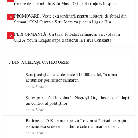
trecere de pietoni din Satu Mare. O femeie a ajuns la spital
PROMOVARE. Veste extraordinară pentru iubitorii de fotbal din
4
Sătmar! CSM Olimpia Satu Mare va juca în Liga a II-a
PERFORMANȚĂ. Un tânăr fotbalist sătmărean va evolua în
5
UEFA Youth League după transferul la Farul Constanța
DIN ACEEAȘI CATEGORIE
Sancțiuni și amenzi de peste 145.000 de lei, în urma
acțiunilor polițiștilor sătmăreni
acum 5 ore
Șofer prins băut la volan în Negrești-Oaș: dosar penal după
un control al polițiștilor
acum 5 ore
Budapesta 1919: cum au privit Londra și Parisul ocupația
românească și de ce una dintre cele mai mari victorii
militare ale României a devenit o controversă diplomatică
acum 9 ore
europeană ( partea a II-a)