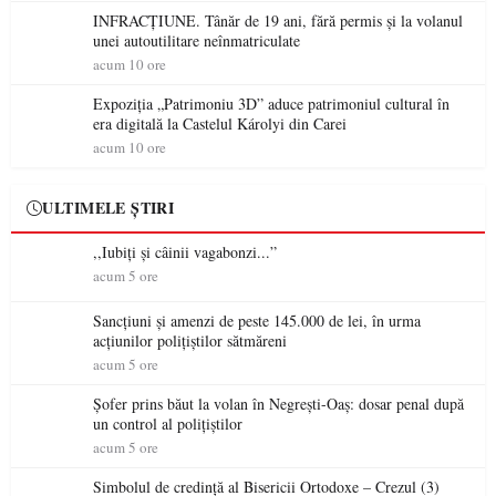
INFRACȚIUNE. Tânăr de 19 ani, fără permis și la volanul
unei autoutilitare neînmatriculate
acum 10 ore
Expoziția „Patrimoniu 3D” aduce patrimoniul cultural în
era digitală la Castelul Károlyi din Carei
acum 10 ore
ULTIMELE ȘTIRI
,,Iubiți și câinii vagabonzi...”
acum 5 ore
Sancțiuni și amenzi de peste 145.000 de lei, în urma
acțiunilor polițiștilor sătmăreni
acum 5 ore
Șofer prins băut la volan în Negrești-Oaș: dosar penal după
un control al polițiștilor
acum 5 ore
Simbolul de credinţă al Bisericii Ortodoxe – Crezul (3)