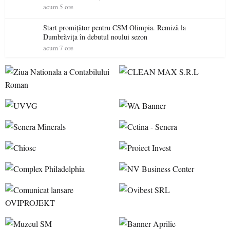
acum 5 ore
Start promițător pentru CSM Olimpia. Remiză la
Dumbrăvița în debutul noului sezon
acum 7 ore