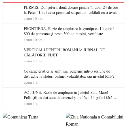
PERMIS. Doi șoferi, două dosare penale în doar 24 de ore
la Petea! Unul avea permisul suspendat, celălalt nu a avut
niciodată permis
acum 10 ore
FRONTIERĂ. Razie de amploare la granița cu Ungaria!
800 de persoane și peste 300 de mașini, verificate
acum 10 ore
VERTICALI PENTRU ROMÂNIA: JURNAL DE
CĂLĂTORIE FIJET
acum 12 ore
Ce caracteristici se simt mai puternic într-o sesiune de
distracție la sloturi online: volatilitatea sau nivelul RTP?
acum 1 zi
ACȚIUNE. Razie de amploare în județul Satu Mare!
Polițiștii au dat sute de amenzi și au lăsat 14 șoferi fără
permis într-o singură zi
acum 1 zi