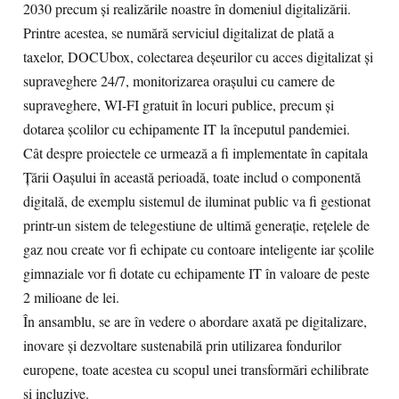
2030 precum și realizările noastre în domeniul digitalizării.
Printre acestea, se numără serviciul digitalizat de plată a
taxelor, DOCUbox, colectarea deșeurilor cu acces digitalizat și
supraveghere 24/7, monitorizarea orașului cu camere de
supraveghere, WI-FI gratuit în locuri publice, precum și
dotarea școlilor cu echipamente IT la începutul pandemiei.
Cât despre proiectele ce urmează a fi implementate în capitala
Țării Oașului în această perioadă, toate includ o componentă
digitală, de exemplu sistemul de iluminat public va fi gestionat
printr-un sistem de telegestiune de ultimă generație, rețelele de
gaz nou create vor fi echipate cu contoare inteligente iar școlile
gimnaziale vor fi dotate cu echipamente IT în valoare de peste
2 milioane de lei.
În ansamblu, se are în vedere o abordare axată pe digitalizare,
inovare și dezvoltare sustenabilă prin utilizarea fondurilor
europene, toate acestea cu scopul unei transformări echilibrate
și incluzive.