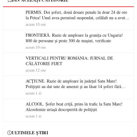
PERMIS. Doi șoferi, două dosare penale în doar 24 de ore
la Petea! Unul avea permisul suspendat, celălalt nu a avut
niciodată permis
acum 10 ore
FRONTIERĂ. Razie de amploare la granița cu Ungaria!
800 de persoane și peste 300 de mașini, verificate
acum 10 ore
VERTICALI PENTRU ROMÂNIA: JURNAL DE
CĂLĂTORIE FIJET
acum 12 ore
ACȚIUNE. Razie de amploare în județul Satu Mare!
Polițiștii au dat sute de amenzi și au lăsat 14 șoferi fără
permis într-o singură zi
acum 1 zi
ALCOOL. Șofer beat criță, prins în trafic la Satu Mare!
Alcoolemie uriașă descoperită de polițiști
acum 1 zi
ULTIMELE ȘTIRI