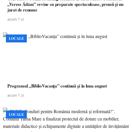
„Veress Ádám” revine cu preparate spectaculoase, premii și un
jurat de renume
acum 1 zi
LOCALE
Programul „BiblioVacanța” continuă și în luna august
acum 1 zi
LOCALE