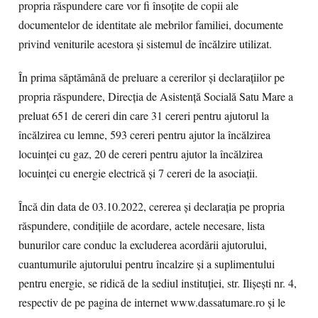
propria răspundere care vor fi însoțite de copii ale
documentelor de identitate ale mebrilor familiei, documente
privind veniturile acestora și sistemul de încălzire utilizat.
În prima săptămână de preluare a cererilor și declarațiilor pe
propria răspundere, Direcția de Asistență Socială Satu Mare a
preluat 651 de cereri din care 31 cereri pentru ajutorul la
încălzirea cu lemne, 593 cereri pentru ajutor la încălzirea
locuinței cu gaz, 20 de cereri pentru ajutor la încălzirea
locuinței cu energie electrică și 7 cereri de la asociații.
Încă din data de 03.10.2022, cererea și declarația pe propria
răspundere, condițiile de acordare, actele necesare, lista
bunurilor care conduc la excluderea acordării ajutorului,
cuantumurile ajutorului pentru încalzire și a suplimentului
pentru energie, se ridică de la sediul instituției, str. Ilișești nr. 4,
respectiv de pe pagina de internet www.dassatumare.ro și le