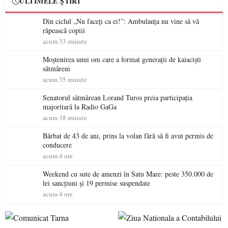
ULTIMELE ȘTIRI
Din ciclul „Nu faceți ca ei!”: Ambulanța nu vine să vă
răpească copiii
acum 33 minute
Moștenirea unui om care a format generații de kaiaciști
sătmăreni
acum 35 minute
Senatorul sătmărean Lorand Turos preia participația
majoritară la Radio GaGa
acum 38 minute
Bărbat de 43 de ani, prins la volan fără să fi avut permis de
conducere
acum 4 ore
Weekend cu sute de amenzi în Satu Mare: peste 350.000 de
lei sancțiuni și 19 permise suspendate
acum 4 ore