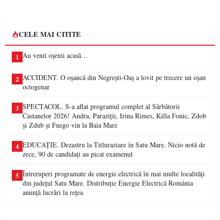
CELE MAI CITITE
Au venit oșenii acasă…
1
ACCIDENT. O oșancă din Negrești-Oaș a lovit pe trecere un oșan
2
octogenar
SPECTACOL. S-a aflat programul complet al Sărbătorii
3
Castanelor 2026! Andra, Paraziții, Irina Rimes, Killa Fonic, Zdob
și Zdub și Fuego vin la Baia Mare
EDUCAȚIE. Dezastru la Titluraziare în Satu Mare. Nicio notă de
4
zece, 90 de candidați au picat examenul
Întreruperi programate de energie electrică în mai multe localități
5
din județul Satu Mare. Distribuție Energie Electrică România
anunță lucrări la rețea