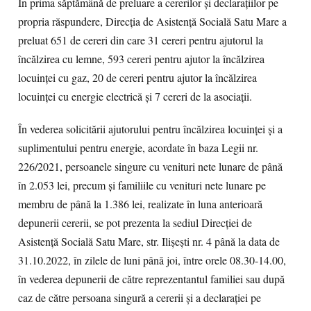
În prima săptămână de preluare a cererilor și declarațiilor pe
propria răspundere, Direcția de Asistență Socială Satu Mare a
preluat 651 de cereri din care 31 cereri pentru ajutorul la
încălzirea cu lemne, 593 cereri pentru ajutor la încălzirea
locuinței cu gaz, 20 de cereri pentru ajutor la încălzirea
locuinței cu energie electrică și 7 cereri de la asociații.
În vederea solicitării ajutorului pentru încălzirea locuinței și a
suplimentului pentru energie, acordate în baza Legii nr.
226/2021, persoanele singure cu venituri nete lunare de până
în 2.053 lei, precum și familiile cu venituri nete lunare pe
membru de până la 1.386 lei, realizate în luna anterioară
depunerii cererii, se pot prezenta la sediul Direcției de
Asistență Socială Satu Mare, str. Ilișești nr. 4 până la data de
31.10.2022, în zilele de luni până joi, între orele 08.30-14.00,
în vederea depunerii de către reprezentantul familiei sau după
caz de către persoana singură a cererii și a declarației pe