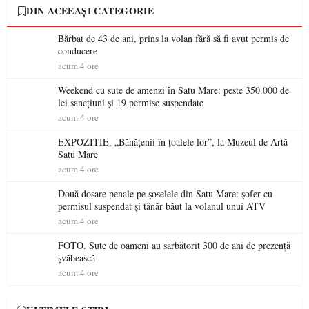
DIN ACEEAȘI CATEGORIE
Bărbat de 43 de ani, prins la volan fără să fi avut permis de
conducere
acum 4 ore
Weekend cu sute de amenzi în Satu Mare: peste 350.000 de
lei sancțiuni și 19 permise suspendate
acum 4 ore
EXPOZITIE. „Bănățenii în țoalele lor”, la Muzeul de Artă
Satu Mare
acum 4 ore
Două dosare penale pe șoselele din Satu Mare: șofer cu
permisul suspendat și tânăr băut la volanul unui ATV
acum 4 ore
FOTO. Sute de oameni au sărbătorit 300 de ani de prezență
șvăbească
acum 4 ore