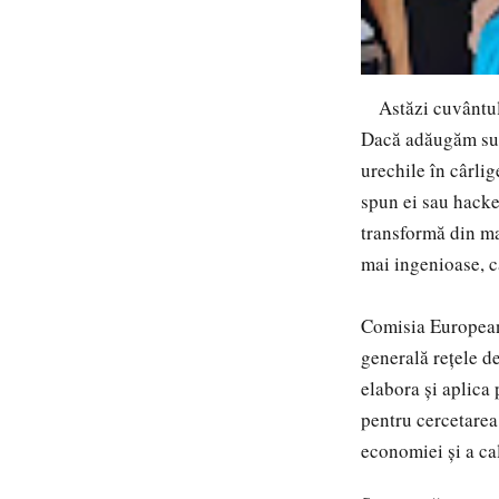
Astăzi cuvântul „s
Dacă adăugăm subi
urechile în cârlig
spun ei sau hacke
transformă din mar
mai ingenioase, că
Comisia Europeană
generală rețele d
elabora și aplica 
pentru cercetarea
economiei și a cali