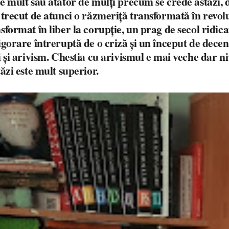
e mult sau atâtor de mulți precum se crede astăzi, d
 trecut de atunci o răzmeriță transformată în revolu
sformat în liber la corupție, un prag de secol ridica
igorare întreruptă de o criză și un început de decen
i și arivism. Chestia cu arivismul e mai veche dar ni
tăzi este mult superior.