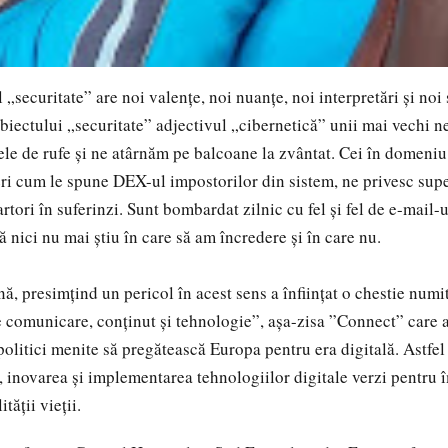
ecuritate” are noi valențe, noi nuanțe, noi interpretări și noi s
ectului „securitate” adjectivul „cibernetică” unii mai vechi 
ele de rufe și ne atârnăm pe balcoane la zvântat. Cei în domeniu,
ri cum le spune DEX-ul impostorilor din sistem, ne privesc supe
tori în suferinzi. Sunt bombardat zilnic cu fel și fel de e-mail-u
 nici nu mai știu în care să am încredere și în care nu.
, presimțind un pericol în acest sens a înființat o chestie numi
e comunicare, conținut și tehnologie”, așa-zisa ”Connect” care 
politici menite să pregătească Europa pentru era digitală. Astfel
, inovarea și implementarea tehnologiilor digitale verzi pentru 
tății vieții.