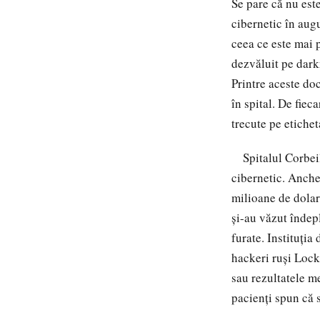
Se pare că nu este
cibernetic în augu
ceea ce este mai 
dezvăluit pe dark
Printre aceste do
în spital. De fiec
trecute pe etichet
Spitalul Corbeil
cibernetic. Anchet
milioane de dolar
și-au văzut îndep
furate. Instituți
hackeri ruși Lockb
sau rezultatele m
pacienți spun că 