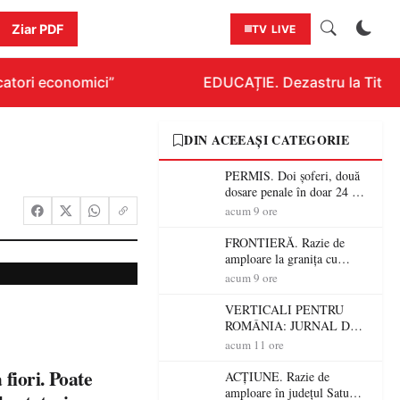
Ziar PDF
TV LIVE
ori economici”
EDUCAȚIE. Dezastru la Titlurazia
DIN ACEEAȘI CATEGORIE
PERMIS. Doi șoferi, două
dosare penale în doar 24 de
ore la Petea! Unul avea
acum 9 ore
permisul suspendat, celălalt
nu a avut niciodată permis
FRONTIERĂ. Razie de
amploare la granița cu
Ungaria! 800 de persoane și
acum 9 ore
peste 300 de mașini,
verificate
VERTICALI PENTRU
ROMÂNIA: JURNAL DE
CĂLĂTORIE FIJET
acum 11 ore
fiori. Poate
ACȚIUNE. Razie de
amploare în județul Satu