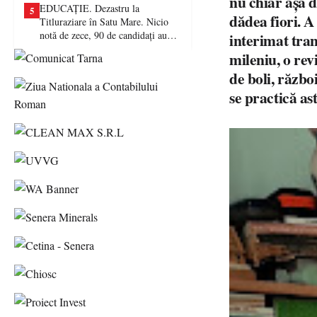
nu chiar așa d
EDUCAȚIE. Dezastru la
5
dădea fiori. A
Titluraziare în Satu Mare. Nicio
notă de zece, 90 de candidați au
interimat tran
picat examenul
mileniu, o rev
de boli, războ
se practică as