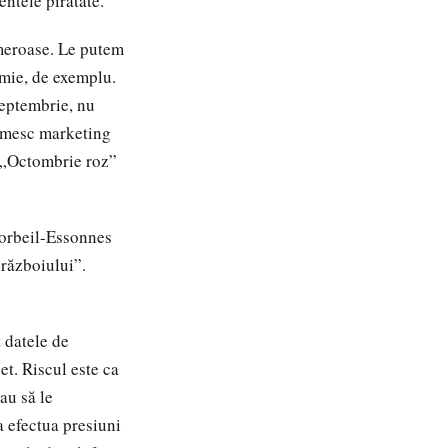
entele piratate.
umeroase. Le putem
omie, de exemplu.
septembrie, nu
numesc marketing
a „Octombrie roz”
Corbeil-Essonnes
 războiului”.
 datele de
et. Riscul este ca
au să le
a efectua presiuni