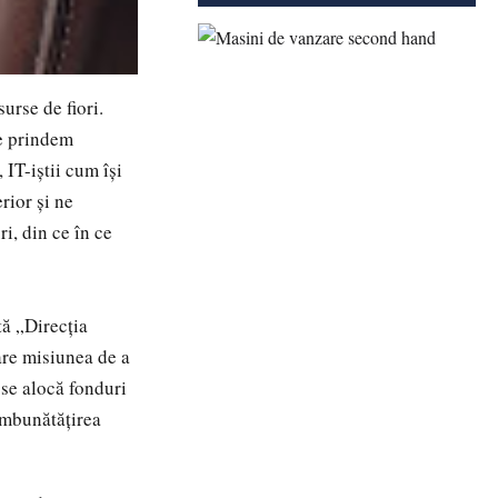
urse de fiori.
ne prindem
 IT-iștii cum își
rior și ne
ri, din ce în ce
tă „Direcția
are misiunea de a
 se alocă fonduri
îmbunătățirea