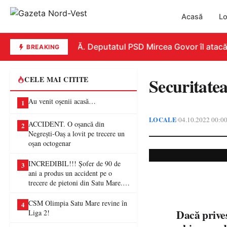
Acasă
Lo
REPLICĂ. Deputatul PSD Mircea Govor îl atacă dur p
BREAKING
Securitate
CELE MAI CITITE
Au venit oșenii acasă…
1
LOCALE
04.10.2022 00:0
•
ACCIDENT. O oșancă din
2
Negrești-Oaș a lovit pe trecere un
oșan octogenar
INCREDIBIL!!! Șofer de 90 de
3
ani a produs un accident pe o
trecere de pietoni din Satu Mare. O
femeie a ajuns la spital
CSM Olimpia Satu Mare revine în
4
Dacă privesc 
Liga 2!