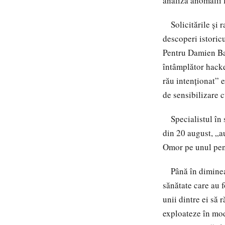
analiza anomalii l
Solicitările și r
descoperi istoric
Pentru Damien Ban
întâmplător hacke
rău intenționat” 
de sensibilizare c
Specialistul în s
din 20 august, „a
Omor pe unul pentr
Până în dimineața
sănătate care au f
unii dintre ei să 
exploateze în mod 