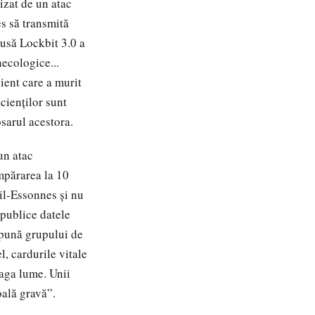
izat de un atac
es să transmită
rusă Lockbit 3.0 a
ecologice...
ient care a murit
cienților sunt
osarul acestora.
un atac
umpărarea la 10
eil-Essonnes și nu
 publice datele
upună grupului de
l, cardurile vitale
eaga lume. Unii
oală gravă”.