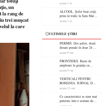
ar totuși
Mare! Polițiștii au dat sute
acum 1 zi
ție, un
de amenzi și au lăsat 14
șoferi fără permis într-o
ALCOOL. Șofer beat criță,
t la rang de
singură zi
prins în trafic la Satu Mare!
iu trei mușcat
Alcoolemie uriașă
acum 1 zi
descoperită de polițiști
velul la care
ULTIMELE ȘTIRI
PERMIS. Doi șoferi, două
dosare penale în doar 24 de
ore la Petea! Unul avea
acum 9 ore
permisul suspendat, celălalt
nu a avut niciodată permis
FRONTIERĂ. Razie de
amploare la granița cu
Ungaria! 800 de persoane și
acum 9 ore
peste 300 de mașini,
verificate
VERTICALI PENTRU
ROMÂNIA: JURNAL DE
CĂLĂTORIE FIJET
acum 11 ore
Ce caracteristici se simt mai
puternic într-o sesiune de
distracție la sloturi online:
acum 1 zi