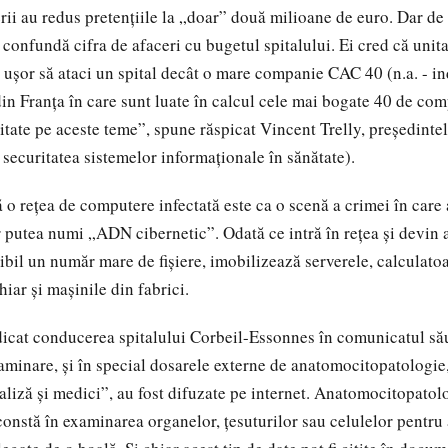
 au redus pretențiile la „doar” două milioane de euro. Dar de 
 confundă cifra de afaceri cu bugetul spitalului. Ei cred că unita
 ușor să ataci un spital decât o mare companie CAC 40 (n.a. -
in
din Franța
în care sunt luate în calcul cele mai bogate 40 de com
itate pe aceste teme”, spune răspicat Vincent Trelly, președint
 securitatea sistemelor informaționale în sănătate).
 rețea de computere infectată este ca o scenă a crimei în care 
r putea numi „ADN cibernetic”. Odată ce intră în rețea și devin a
sibil un număr mare de fișiere, imobilizează serverele, calculat
chiar și mașinile din fabrici.
at conducerea spitalului Corbeil-Essonnes în comunicatul său
aminare, și în special dosarele externe de anatomocitopatologie,
aliză și medici”, au fost difuzate pe internet. Anatomocitopatol
constă în examinarea organelor, țesuturilor sau celulelor pentru a