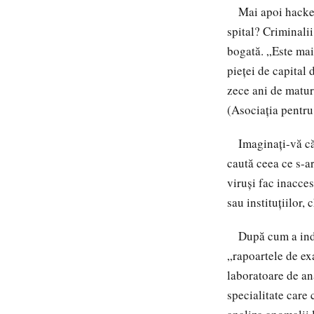
Mai apoi hackerii
spital? Criminalii
bogată. „Este mai
pieței de capital 
zece ani de matur
(Asociația pentru
Imaginați-vă că o
caută ceea ce s-a
viruși fac inacce
sau instituțiilor, 
După cum a indic
„rapoartele de ex
laboratoare de an
specialitate care 