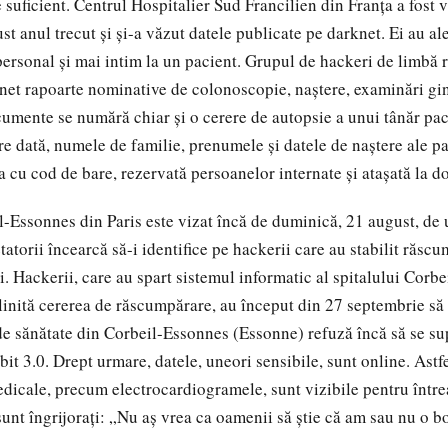
 suficient.
Centrul Hospitalier Sud Francilien din Franța a fost v
st anul trecut și și-a văzut datele publicate pe darknet. Ei au al
personal și mai intim la un pacient. Grupul de hackeri de limbă 
net rapoarte nominative de colonoscopie, naștere, examinări gin
cumente se numără chiar și o cerere de autopsie a unui tânăr pac
are dată, numele de familie, prenumele și datele de naștere ale pa
a cu cod de bare, rezervată persoanelor internate și atașată la d
-Essonnes din Paris este vizat încă de duminică, 21 august, de 
atorii încearcă să-i identifice pe hackerii care au stabilit răsc
i.
Hackerii, care au spart sistemul informatic al spitalului Corb
linită cererea de răscumpărare, au început din 27 septembrie să
a de sănătate din Corbeil-Essonnes (Essonne) refuză încă să se s
it 3.0. Drept urmare, datele, uneori sensibile, sunt online. Astfe
edicale, precum electrocardiogramele, sunt vizibile pentru într
sunt îngrijorați: „Nu aș vrea ca oamenii să știe că am sau nu o b