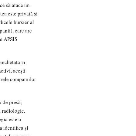
ce să atace un
tea este privată și
dicele bursier al
panii), care are
ele APSIS
anchetatorii
ctivi, acești
oarele companiilor
 de presă,
 radiologie,
ogia este o
 identifica și