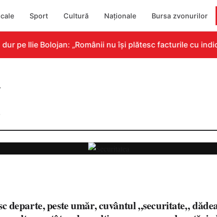
cale
Sport
Cultură
Naționale
Bursa zvonurilor
e Ilie Bolojan: „Românii nu își plătesc facturile cu indicat
a
0
departe, peste umăr, cuvântul „securitate„ dădea 