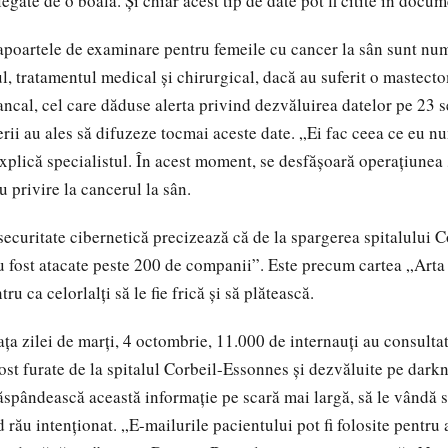
egate de o boală. Și chiar acest tip de date pot fi citite în docum
apoartele de examinare pentru femeile cu cancer la sân sunt n
ul, tratamentul medical și chirurgical, dacă au suferit o mastect
cal, cel care dăduse alerta privind dezvăluirea datelor pe 23 
rii au ales să difuzeze tocmai aceste date. „Ei fac ceea ce eu 
explică specialistul. În acest moment, se desfășoară operațiune
u privire la cancerul la sân.
ecuritate cibernetică precizează că de la spargerea spitalului 
u fost atacate peste 200 de companii”. Este precum cartea „Arta
u ca celorlalți să le fie frică și să plătească.
 zilei de marți, 4 octombrie, 11.000 de internauți au consultat
ost furate de la spitalul Corbeil-Essonnes și dezvăluite pe darkn
răspândească această informație pe scară mai largă, să le vândă s
rău intenționat. „E-mailurile pacientului pot fi folosite pentru 