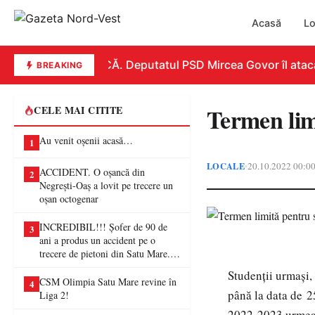
Acasă
Lo
REPLICĂ. Deputatul PSD Mircea Govor îl atacă du
BREAKING
Termen lim
CELE MAI CITITE
Au venit oșenii acasă…
1
LOCALE
20.10.2022 00:0
•
ACCIDENT. O oșancă din
2
Negrești-Oaș a lovit pe trecere un
oșan octogenar
INCREDIBIL!!! Șofer de 90 de
3
ani a produs un accident pe o
trecere de pietoni din Satu Mare. O
femeie a ajuns la spital
Studenții urmași,
CSM Olimpia Satu Mare revine în
4
până la data de 2
Liga 2!
2022-2023 urmează