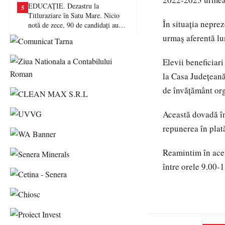
EDUCAȚIE. Dezastru la
5
Titluraziare în Satu Mare. Nicio
În situația nepre
notă de zece, 90 de candidați au
picat examenul
urmaș aferentă lun
Elevii beneficiari
la Casa Județean
de învățământ orga
Această dovadă în 
repunerea în plată
Reamintim în aces
între orele 9.00-1