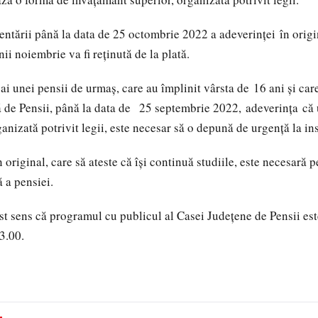
zentării până la data de 25 octombrie 2022 a adeverinței în origi
ii noiembrie va fi reținută de la plată.
 ai unei pensii de urmaş, care au împlinit vârsta de 16 ani și ca
ă de Pensii, până la data de 25 septembrie 2022, adeverința că
nizată potrivit legii, este necesar să o depună de urgență la ins
original, care să ateste că își continuă studiile, este necesară 
 a pensiei.
t sens că programul cu publicul al Casei Județene de Pensii est
3.00.