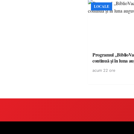
LOCALE
Programul „BiblioVa
continuă și în luna a
acum 22 ore