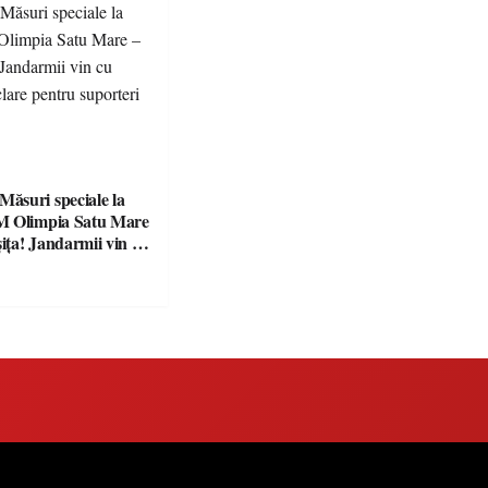
suri speciale la
M Olimpia Satu Mare
ța! Jandarmii vin cu
e clare pentru