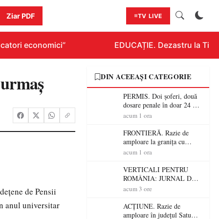
Ziar PDF
TV LIVE
catori economici”
EDUCAȚIE. Dezastru la Titlura
de urmaș
DIN ACEEAȘI CATEGORIE
PERMIS. Doi șoferi, două
dosare penale în doar 24 de
ore la Petea! Unul avea
acum 1 ora
permisul suspendat, celălalt
nu a avut niciodată permis
FRONTIERĂ. Razie de
amploare la granița cu
Ungaria! 800 de persoane și
acum 1 ora
peste 300 de mașini,
verificate
VERTICALI PENTRU
ROMÂNIA: JURNAL DE
CĂLĂTORIE FIJET
acum 3 ore
udețene de Pensii
n anul universitar
ACȚIUNE. Razie de
amploare în județul Satu