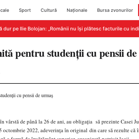
cale
Sport
Cultură
Naționale
Bursa zvonurilor
r pe Ilie Bolojan: „Românii nu își plătesc facturile cu indi
ită pentru studenții cu pensii 
0
 în vârstă de până la 26 de ani, au obligația să prezinte Casei J
5 octombrie 2022, adeverința în original din care să rezulte că î
 o formă de învățământ superior, organizată potrivit legii.