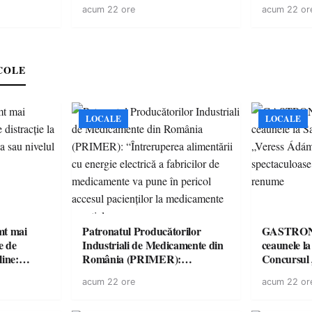
într-o
polițiști
cu un dosa
acum 22 ore
acum 22 or
COLE
LOCALE
LOCALE
imt mai
Patronatul Producătorilor
GASTRONOMIE 
e de
Industriali de Medicamente din
ceaunele l
line:
România (PRIMER):
Concursul
lul RTP?
“Întreruperea alimentării cu
revine cu 
acum 22 ore
acum 22 or
energie electrică a fabricilor de
spectaculoa
medicamente va pune în pericol
de renume