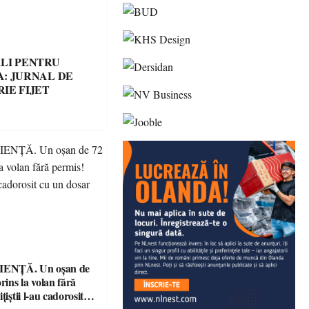
LI PENTRU
: JURNAL DE
IE FIJET
ENȚĂ. Un oșan de
prins la volan fără
țiștii l-au cadorosit