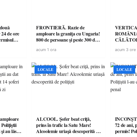
 două
FRONTIERĂ. Razie de
VERTICA
 24 de ore
amploare la granița cu Ungaria!
ROMÂNIA
ermisul
800 de persoane și peste 300 de
CĂLĂTOR
 a avut
mașini, verificate
acum 1 ora
acum 3 ore
LOCALE
LOCALE
amploare
ALCOOL. Șofer beat criță,
INCONȘTI
olițiștii
prins în trafic la Satu Mare!
72 de ani, 
și au lăsat
Alcoolemie uriașă descoperită de
permis! Poli