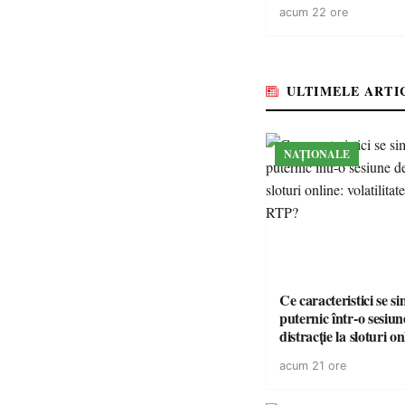
14 șoferi fără permis 
acum 22 ore
singură zi
ULTIMELE ARTI
NAȚIONALE
Ce caracteristici se s
puternic într-o sesiun
distracție la sloturi on
volatilitatea sau nive
acum 21 ore