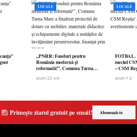
accesul pacienților la
medicamente esențiale
LOCALE
LOCALE
canța”
„PNRR: Fonduri pentru
FOTBAL. Mă
ugust
România modernă și
meciul CS
reformată!”. Comuna Tarna
– CSM Reși
Mare a finalizat proiectul de
avertisment
acum 22 ore
acum 1 zi
dotare cu mobilier, materiale
suporteri
didactice și echipamente digitale
a unităților de învățământ
preuniversitar, finanțat prin
PNRR
Primește ziarul gratuit pe email!
Abonează-te