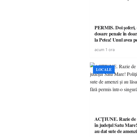
PERMIS. Doi șoferi,
dosare penale în doar
la Petea! Unul avea p
suspendat, celălalt nu
acum 1 ora
niciodată permis
LOCALE
ACȚIUNE. Razie de 
în județul Satu Mare! P
au dat sute de amenzi 