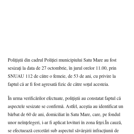
Polițiștii din cadrul Poliției municipiului Satu Mare au fost
sesizați la data de 27 octombrie, în jurul orelor 11.00, prin
SNUAU 112 de către o femeie, de 53 de ani, cu privire la
faptul că ar fi fost agresată fizic de către soțul acesteia.
În urma verificărilor efectuate, polițiștii au constatat faptul că
aspectele sesizate se confirmă. Astfel, aceștia au identificat un
bărbat de 60 de ani, domiciliat în Satu Mare, care, pe fondul
unor neînțelegeri, i-ar fi aplicat lovituri în zona feței.În cauză,
se efectuează cercetări sub aspectul săvârșirii infracțiunii de