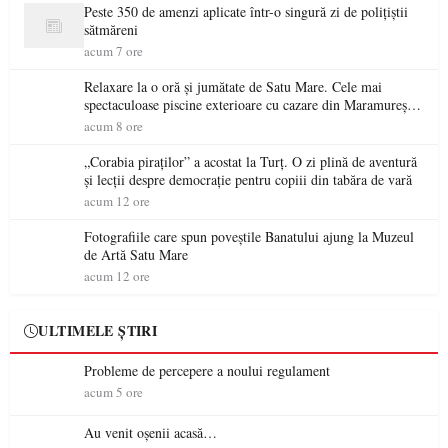
Peste 350 de amenzi aplicate într-o singură zi de polițiștii
sătmăreni
acum 7 ore
Relaxare la o oră și jumătate de Satu Mare. Cele mai
spectaculoase piscine exterioare cu cazare din Maramureș,
ideale pentru o escapadă de vară
acum 8 ore
„Corabia piraților” a acostat la Turț. O zi plină de aventură
și lecții despre democrație pentru copiii din tabăra de vară
acum 12 ore
Fotografiile care spun poveștile Banatului ajung la Muzeul
de Artă Satu Mare
acum 12 ore
ULTIMELE ȘTIRI
Probleme de percepere a noului regulament
acum 5 ore
Au venit oșenii acasă…