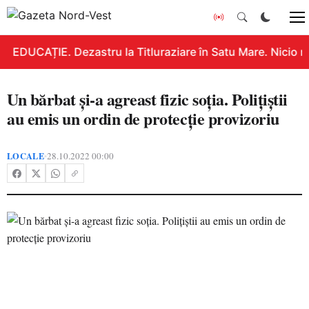
EDUCAȚIE. Dezastru la Titluraziare în Satu Mare. Nicio n
Un bărbat și-a agreast fizic soția. Polițiștii
au emis un ordin de protecție provizoriu
LOCALE
28.10.2022 00:00
•