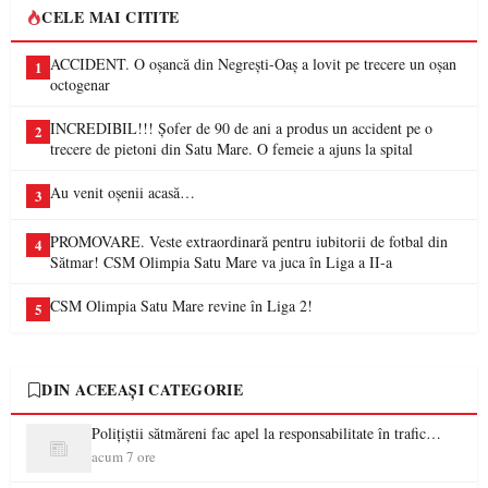
CELE MAI CITITE
ACCIDENT. O oșancă din Negrești-Oaș a lovit pe trecere un oșan
1
octogenar
INCREDIBIL!!! Șofer de 90 de ani a produs un accident pe o
2
trecere de pietoni din Satu Mare. O femeie a ajuns la spital
Au venit oșenii acasă…
3
PROMOVARE. Veste extraordinară pentru iubitorii de fotbal din
4
Sătmar! CSM Olimpia Satu Mare va juca în Liga a II-a
CSM Olimpia Satu Mare revine în Liga 2!
5
DIN ACEEAȘI CATEGORIE
Polițiștii sătmăreni fac apel la responsabilitate în trafic…
acum 7 ore