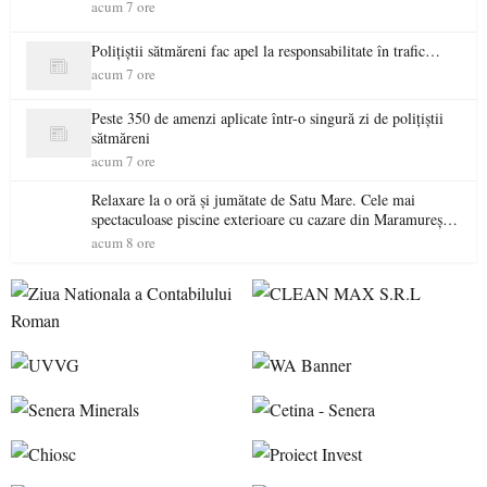
acum 7 ore
Polițiștii sătmăreni fac apel la responsabilitate în trafic…
acum 7 ore
Peste 350 de amenzi aplicate într-o singură zi de polițiștii
sătmăreni
acum 7 ore
Relaxare la o oră și jumătate de Satu Mare. Cele mai
spectaculoase piscine exterioare cu cazare din Maramureș,
ideale pentru o escapadă de vară
acum 8 ore