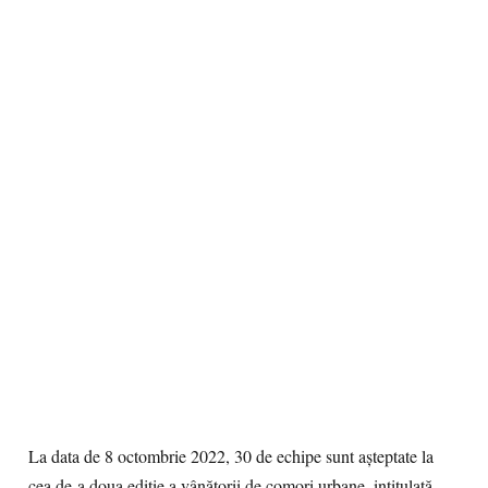
La data de 8 octombrie 2022, 30 de echipe sunt așteptate la
cea de-a doua ediție a vânătorii de comori urbane, intitulată