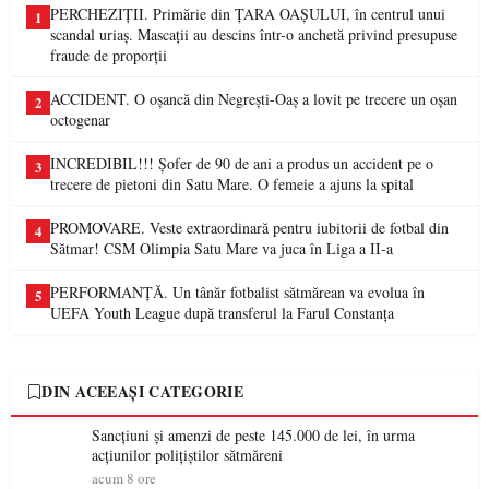
PERCHEZIȚII. Primărie din ȚARA OAȘULUI, în centrul unui
1
scandal uriaș. Mascații au descins într-o anchetă privind presupuse
fraude de proporții
ACCIDENT. O oșancă din Negrești-Oaș a lovit pe trecere un oșan
2
octogenar
INCREDIBIL!!! Șofer de 90 de ani a produs un accident pe o
3
trecere de pietoni din Satu Mare. O femeie a ajuns la spital
PROMOVARE. Veste extraordinară pentru iubitorii de fotbal din
4
Sătmar! CSM Olimpia Satu Mare va juca în Liga a II-a
PERFORMANȚĂ. Un tânăr fotbalist sătmărean va evolua în
5
UEFA Youth League după transferul la Farul Constanța
DIN ACEEAȘI CATEGORIE
Sancțiuni și amenzi de peste 145.000 de lei, în urma
acțiunilor polițiștilor sătmăreni
acum 8 ore