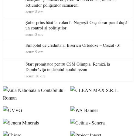
acțiunilor polițiștilor sătmăreni
acum 8 ore
Șofer prins băut la volan în Negrești-Oaș: dosar penal după
un control al polițiștilor
acum 8 ore
Simbolul de credinţă al Bisericii Ortodoxe – Crezul (3)
acum 9 ore
Start promițător pentru CSM Olimpia. Remiză la
Dumbrăvița în debutul noului sezon
acum 10 ore