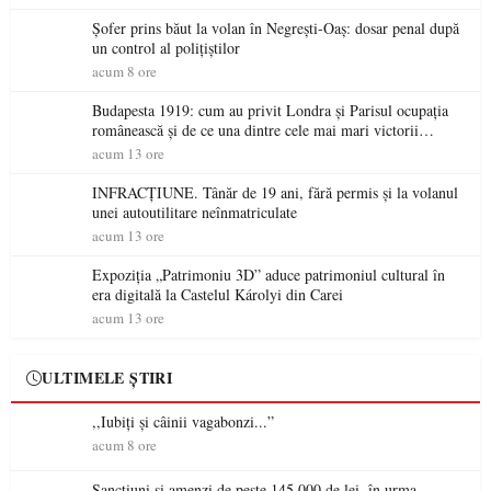
Șofer prins băut la volan în Negrești-Oaș: dosar penal după
un control al polițiștilor
acum 8 ore
Budapesta 1919: cum au privit Londra și Parisul ocupația
românească și de ce una dintre cele mai mari victorii
militare ale României a devenit o controversă diplomatică
acum 13 ore
europeană ( partea a II-a)
INFRACȚIUNE. Tânăr de 19 ani, fără permis și la volanul
unei autoutilitare neînmatriculate
acum 13 ore
Expoziția „Patrimoniu 3D” aduce patrimoniul cultural în
era digitală la Castelul Károlyi din Carei
acum 13 ore
ULTIMELE ȘTIRI
,,Iubiți și câinii vagabonzi...”
acum 8 ore
Sancțiuni și amenzi de peste 145.000 de lei, în urma