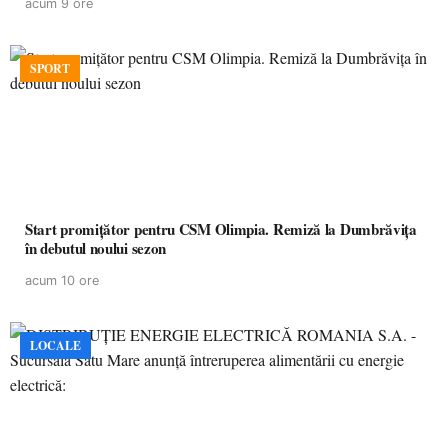
acum 9 ore
SPORT
Start promițător pentru CSM Olimpia. Remiză la Dumbrăvița
în debutul noului sezon
acum 10 ore
LOCALE