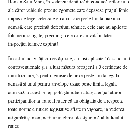
Român Satu Mare, în vederea identificării conducătorilor auto
ale căror vehicule produc zgomote care depășesc pragul fonic
impus de lege, cele care emană noxe peste limita maximă
admisă, care prezintă defecțiuni tehnice, cele care au aplicate
folii neomologate, precum și cele care au valabilitatea
inspecției tehnice expirată.
În cadrul activităților desfășurate, au fost aplicate 16 sancțiuni
contravenționale și s-a luat măsura retragerii a 3 certificate de
înmatriculare, 2 pentru emisie de noxe peste limita legală
admisă și unul pentru anvelope uzate peste limita legală
admisă.Cu acest prilej, polițiștii rutieri atrag atenția tuturor
participanților la traficul rutier că au obligația de a respecta
toate normele rutiere legislative aflate în vigoare, în vederea
asigurării și menținerii unui climat de siguranță al traficului
rutier.