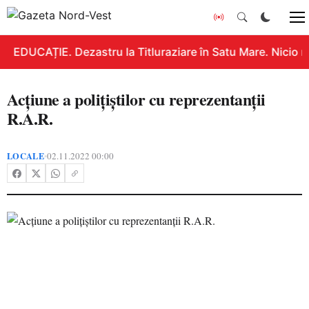
EDUCAȚIE. Dezastru la Titluraziare în Satu Mare. Nicio n
Acțiune a polițiștilor cu reprezentanții
R.A.R.
LOCALE
02.11.2022 00:00
•