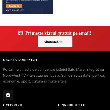
Primește ziarul gratuit pe email!
Abonează-te
GAZETA NORD-VEST
Portal multimedia de stiri pentru judetul Satu Mare, integrat cu
Nord-Vest TV - televiziunea locala. Stiri de actualitate, politica,
economie, sport, cultura si multe altele.
CATEGORII
LINK-URI UTILE