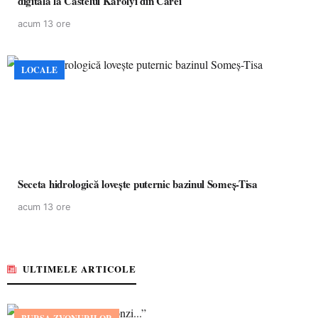
digitală la Castelul Károlyi din Carei
acum 13 ore
LOCALE
Seceta hidrologică lovește puternic bazinul Someș-Tisa
acum 13 ore
ULTIMELE ARTICOLE