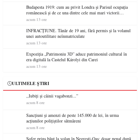
Budapesta 1919: cum au privit Londra și Parisul ocupația
românească și de ce una dintre cele mai mari victorii
militare ale României a devenit o controversă diplomatică
acum 13 ore
europeană ( partea a II-a)
INFRACȚIUNE. Tânăr de 19 ani, fără permis și la volanul
unei autoutilitare neînmatriculate
acum 13 ore
Expoziția „Patrimoniu 3D” aduce patrimoniul cultural în
era digitală la Castelul Károlyi din Carei
acum 13 ore
ULTIMELE ȘTIRI
,,Iubiți și câinii vagabonzi...”
acum 8 ore
Sancțiuni și amenzi de peste 145.000 de lei, în urma
acțiunilor polițiștilor sătmăreni
acum 8 ore
Șofer prins băut la volan în Negrești-Oaș: dosar penal după