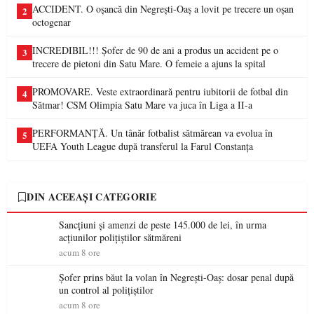
ACCIDENT. O oșancă din Negrești-Oaș a lovit pe trecere un oșan
2
octogenar
INCREDIBIL!!! Șofer de 90 de ani a produs un accident pe o
3
trecere de pietoni din Satu Mare. O femeie a ajuns la spital
PROMOVARE. Veste extraordinară pentru iubitorii de fotbal din
4
Sătmar! CSM Olimpia Satu Mare va juca în Liga a II-a
PERFORMANȚĂ. Un tânăr fotbalist sătmărean va evolua în
5
UEFA Youth League după transferul la Farul Constanța
DIN ACEEAȘI CATEGORIE
Sancțiuni și amenzi de peste 145.000 de lei, în urma
acțiunilor polițiștilor sătmăreni
acum 8 ore
Șofer prins băut la volan în Negrești-Oaș: dosar penal după
un control al polițiștilor
acum 8 ore