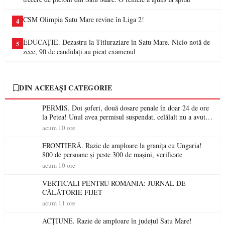
CSM Olimpia Satu Mare revine în Liga 2!
4
EDUCAȚIE. Dezastru la Titluraziare în Satu Mare. Nicio notă de
5
zece, 90 de candidați au picat examenul
DIN ACEEAȘI CATEGORIE
PERMIS. Doi șoferi, două dosare penale în doar 24 de ore
la Petea! Unul avea permisul suspendat, celălalt nu a avut
niciodată permis
acum 10 ore
FRONTIERĂ. Razie de amploare la granița cu Ungaria!
800 de persoane și peste 300 de mașini, verificate
acum 10 ore
VERTICALI PENTRU ROMÂNIA: JURNAL DE
CĂLĂTORIE FIJET
acum 11 ore
ACȚIUNE. Razie de amploare în județul Satu Mare!