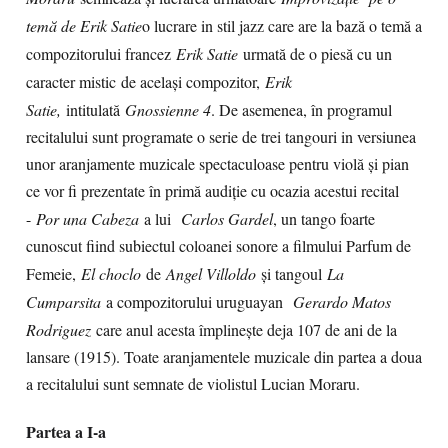
temă de Erik Satie
o lucrare in stil jazz care are la bază o temă a
compozitorului francez
Erik Satie
urmată de o piesă cu un
caracter mistic de același compozitor,
Erik
Satie,
intitulată
Gnossienne 4
. De asemenea, în programul
recitalului sunt programate o serie de trei tangouri in versiunea
unor aranjamente muzicale spectaculoase pentru violă și pian
ce vor fi prezentate în primă audiție cu ocazia acestui recital
-
Por una Cabeza
a lui
Carlos Gardel
, un tango foarte
cunoscut fiind subiectul coloanei sonore a filmului Parfum de
Femeie,
El choclo
de
Angel Villoldo
și tangoul
La
Cumparsita
a compozitorului uruguayan
Gerardo Matos
Rodriguez
care anul acesta împlinește deja 107 de ani de la
lansare (1915). Toate aranjamentele muzicale din partea a doua
a recitalului sunt semnate de violistul Lucian Moraru.
Partea a I-a