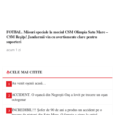
FOTBAL. Măsuri speciale la meciul CSM Olimpia Satu Mare –
CSM Reșița! Jandarmii vin cu avertismente clare pentru
suporteri
acum 1 zi
CELE MAI CITITE
Au venit oșenii acasă…
1
ACCIDENT. O oșancă din Negrești-Oaș a lovit pe trecere un oșan
2
octogenar
INCREDIBIL!!! Șofer de 90 de ani a produs un accident pe o
3
trecere de pietoni din Satu Mare. O femeie a ajuns la spital