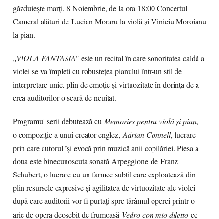
găzduiește marți, 8 Noiembrie, de la ora 18:00 Concertul
Cameral alături de
Lucian Moraru la violă
și Viniciu Moroianu
la pian.
„VIOLA FANTASIA
" este un recital în care sonoritatea caldă a
violei se va împleti cu robustețea pianului într-un stil de
interpretare unic, plin de emoţie şi virtuozitate în dorința de a
crea auditorilor o seară de neuitat.
Programul serii debutează cu
Memories pentru violă și pian
,
o compoziție a unui creator englez,
Adrian Connell
, lucrare
prin care autorul își evocă prin muzică anii copilăriei. Piesa a
doua este binecunoscuta sonată Arpeggione de Franz
Schubert, o lucrare cu un farmec subtil care exploatează din
plin resursele expresive și agilitatea de virtuozitate ale violei
după care auditorii vor fi purtați spre tărâmul operei printr-o
arie de opera deosebit de frumoasă
Vedro con mio diletto
ce