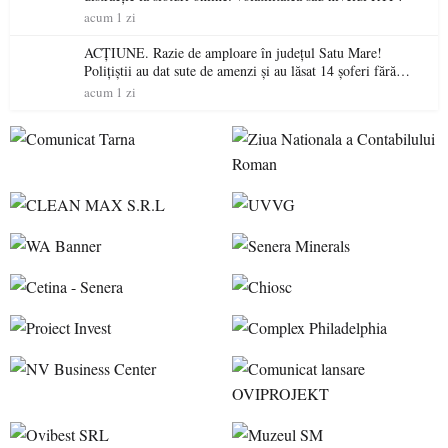
acum 1 zi
ACȚIUNE. Razie de amploare în județul Satu Mare!
Polițiștii au dat sute de amenzi și au lăsat 14 șoferi fără
permis într-o singură zi
acum 1 zi