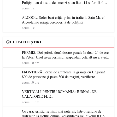
Polițiștii au dat sute de amenzi și au lăsat 14 șoferi fără
permis într-o singură zi
acum 1 zi
ALCOOL. Șofer beat criță, prins în trafic la Satu Mare!
Alcoolemie uriașă descoperită de polițiști
acum 1 zi
ULTIMELE ȘTIRI
PERMIS. Doi șoferi, două dosare penale în doar 24 de ore
la Petea! Unul avea permisul suspendat, celălalt nu a avut
niciodată permis
acum 10 ore
FRONTIERĂ. Razie de amploare la granița cu Ungaria!
800 de persoane și peste 300 de mașini, verificate
acum 10 ore
VERTICALI PENTRU ROMÂNIA: JURNAL DE
CĂLĂTORIE FIJET
acum 11 ore
Ce caracteristici se simt mai puternic într-o sesiune de
distracție la sloturi online: volatilitatea sau nivelul RTP?