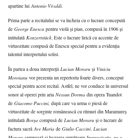
apartine lui
Antonio Vivaldi
.
Prima parte a recitalului se va încheia cu o lucrare concepută
de
George Enescu
pentru violă și pian, compusă în 1906 și
intitulată
Konzertstück
. Este o lucrare lirică cu accente de
virtuozitate compusă de Enescu special pentru a evidenția
talentul interpretului solist.
În partea a doua interpreții
Lucian Moraru
și
Viniciu
Moroianu
vor prezenta un repertoriu foarte divers, conceput
special pentru acest recital. Astfel, ne vor conduce în universul
sonor al operei prin aria
Nessun Dorma
din opera Tuandot
de
Giacomo Puccini,
după care va urma o piesă de
virtuozitate de sorginte românească cu ritmuri din Maramureș
intitulată
Borșa
compusă de
Lucian Moraru
și o lucrare de
factura sacră
Ave Maria
de
Giulio Caccini
.
Lucian
Moraru
semnează și lucrarea următoare
Improvizație pe o