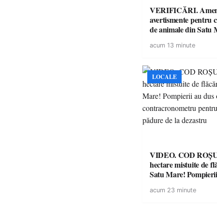
VERIFICĂRI. Amenz
avertismente pentru c
de animale din Satu 
DSVSA anunță contro
acum 13 minute
toate gospodăriile și f
respectarea legii
LOCALE
VIDEO. COD ROȘU. Zeci 
hectare mistuite de fl
Satu Mare! Pompierii
luptă contracronome
acum 23 minute
a salva o pădure de l