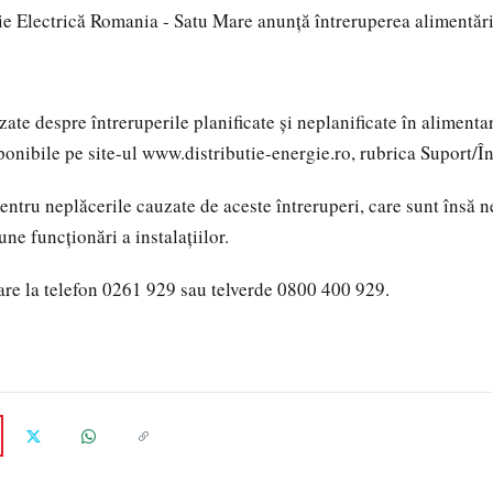
ie Electrică Romania - Satu Mare anunţă întreruperea alimentări
zate despre întreruperile planificate și neplanificate în aliment
ponibile pe site-ul www.distributie-energie.ro, rubrica Suport/În
ntru neplăcerile cauzate de aceste întreruperi, care sunt însă 
ne funcţionări a instalaţiilor.
are la telefon 0261 929 sau telverde 0800 400 929.