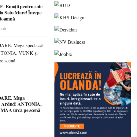
 Emoții pentru sute
din Satu Mare! Începe
 toamnă
nute
ARE. Mega
 la Ardud! ANTONIA,
MAA urcă pe scenă