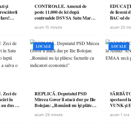
i și
CONTROALE. Amenzi de
EDUCAȚIE.
rescătorii
peste 11.000 de lei după
de liceeni 
Mare!
controalele DSVSA Satu Mare!
BAC-ul de
ale în
O covrigărie și o cantină,
acum 15 minute
acum 20 mi
ace apel la
sancționate pentru nereguli
LOCALE
LOCALE
de
REPLICĂ. Deputatul PSD
SĂRBĂTO
ăcări în
Mircea Govor îl atacă dur pe Ilie
spectacol
 au dus o
Bolojan: „Românii nu își plătesc
VUNK și E
tru pentru
facturile cu indicatori
acum 29 minute
acum 1 ora
a dezastru
economici”