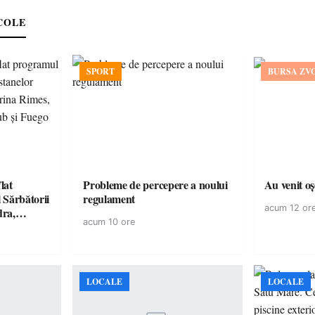
COLE
SPORT
BURSA ZV
lat
Probleme de percepere a noului
Au venit o
 Sărbătorii
regulament
acum 12 or
dra,
acum 10 ore
, Killa
și Fuego
LOCALE
LOCALE