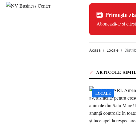
Primește zia
Abonează-te și citeșt
Acasa
Locale
Distri
ARTICOLE SIMI
LOCALE