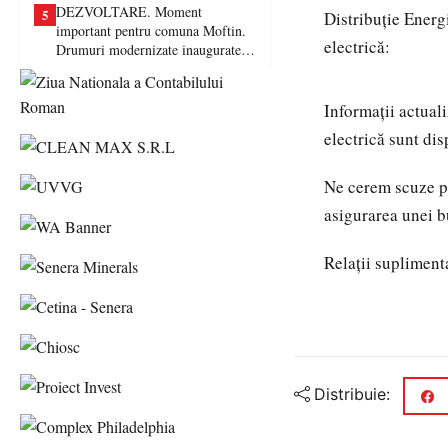
DEZVOLTARE. Moment
5
Distribuție Energ
important pentru comuna Moftin.
electrică:
Drumuri modernizate inaugurate în
prezența autorităților județene
Informaţii actuali
electrică sunt dis
Ne cerem scuze pe
asigurarea unei bu
Relații supliment
Distribuie: