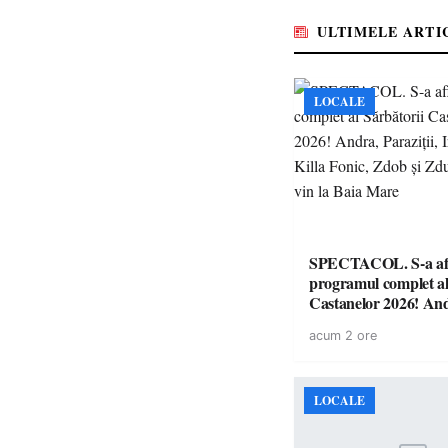
ULTIMELE ARTI
LOCALE
SPECTACOL. S-a af
programul complet al
Castanelor 2026! An
Paraziții, Irina Rimes
acum 2 ore
Fonic, Zdob și Zdub 
vin la Baia Mare
LOCALE