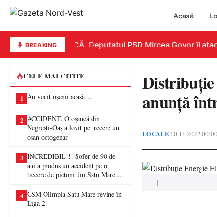
Acasă
Lo
REPLICĂ. Deputatul PSD Mircea Govor îl atacă du
BREAKING
Distribuți
CELE MAI CITITE
anunţă într
Au venit oșenii acasă…
1
ACCIDENT. O oșancă din
2
Negrești-Oaș a lovit pe trecere un
LOCALE
10.11.2022 00:0
•
oșan octogenar
INCREDIBIL!!! Șofer de 90 de
3
ani a produs un accident pe o
trecere de pietoni din Satu Mare. O
|
femeie a ajuns la spital
CSM Olimpia Satu Mare revine în
4
Liga 2!