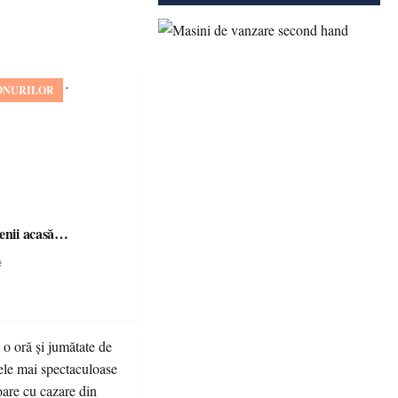
ONURILOR
șenii acasă…
e