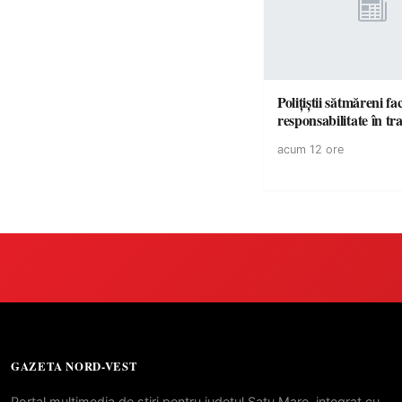
Polițiștii sătmăreni fa
responsabilita
acum 12 ore
GAZETA NORD-VEST
Portal multimedia de stiri pentru judetul Satu Mare, integrat cu