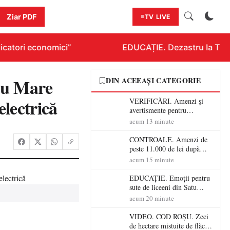
Ziar PDF
TV LIVE
catori economici”
EDUCAȚIE. Dezastru la Titlur
atu Mare
DIN ACEEAȘI CATEGORIE
electrică
VERIFICĂRI. Amenzi și
avertismente pentru
crescătorii de animale din
acum 13 minute
Satu Mare! DSVSA anunță
controale în toate
CONTROALE. Amenzi de
gospodăriile și face apel la
peste 11.000 de lei după
respectarea legii
controalele DSVSA Satu
acum 15 minute
Mare! O covrigărie și o
cantină, sancționate pentru
EDUCAȚIE. Emoții pentru
nereguli
sute de liceeni din Satu
Mare! Începe BAC-ul de
acum 20 minute
toamnă
VIDEO. COD ROȘU. Zeci
de hectare mistuite de flăcări