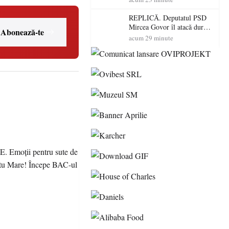
dus o luptă
contracronometru pentru a
REPLICĂ. Deputatul PSD
salva o pădure de la dezastru
Mircea Govor îl atacă dur
Abonează-te
pe Ilie Bolojan: „Românii
acum 29 minute
nu își plătesc facturile cu
indicatori economici”