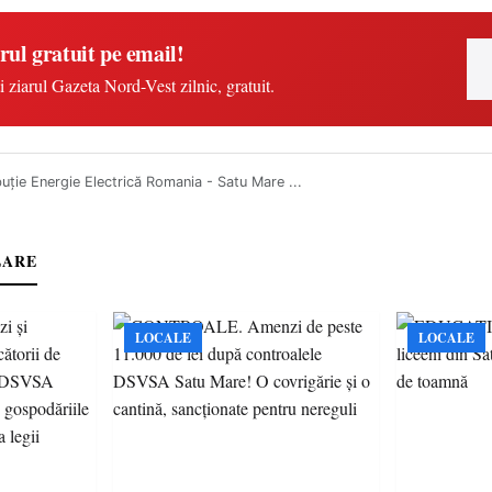
rul gratuit pe email!
i ziarul Gazeta Nord-Vest zilnic, gratuit.
buție Energie Electrică Romania - Satu Mare ...
LARE
LOCALE
LOCALE