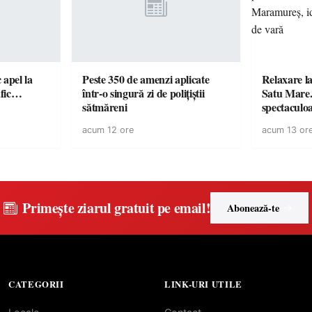
c apel la
Peste 350 de amenzi aplicate
Relaxare la
te în trafic…
într-o singură zi de polițiștii
Satu Mare.
sătmăreni
spectaculoa
cu cazare di
acum 12 ore
acum 13 or
pentru o e
Primește ziarul gratuit pe email!
Abonează-te
CATEGORII
LINK-URI UTILE