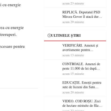
în Satu Mare! Pompierii au
acum 23 minute
i cu energie
dus o luptă
contracronometru pentru a
REPLICĂ. Deputatul PSD
salva o pădure de la dezastru
Mircea Govor îl atacă dur
pe Ilie Bolojan: „Românii
acum 29 minute
nu își plătesc facturile cu
area cu energie
indicatori economici”
treruperi.
ULTIMELE ȘTIRI
VERIFICĂRI. Amenzi și
necesare pentru
avertismente pentru
crescătorii de animale din
acum 13 minute
Satu Mare! DSVSA anunță
controale în toate
CONTROALE. Amenzi de
gospodăriile și face apel la
peste 11.000 de lei după
respectarea legii
controalele DSVSA Satu
acum 15 minute
Mare! O covrigărie și o
cantină, sancționate pentru
EDUCAȚIE. Emoții pentru
nereguli
sute de liceeni din Satu
Mare! Începe BAC-ul de
acum 20 minute
toamnă
VIDEO. COD ROȘU. Zeci
de hectare mistuite de flăcări
în Satu Mare! Pompierii au
acum 23 minute