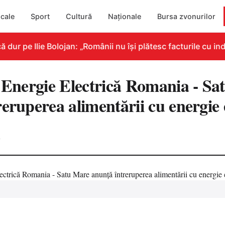
cale
Sport
Cultură
Naționale
Bursa zvonurilor
r pe Ilie Bolojan: „Românii nu își plătesc facturile cu indi
e Energie Electrică Romania - S
eruperea alimentării cu energie 
0