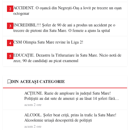
ACCIDENT. O oșancă din Negrești-Oaș a lovit pe trecere un oșan
2
octogenar
INCREDIBIL!!! Șofer de 90 de ani a produs un accident pe o
3
trecere de pietoni din Satu Mare. O femeie a ajuns la spital
CSM Olimpia Satu Mare revine în Liga 2!
4
EDUCAȚIE. Dezastru la Titluraziare în Satu Mare. Nicio notă de
5
zece, 90 de candidați au picat examenul
DIN ACEEAȘI CATEGORIE
ACȚIUNE. Razie de amploare în județul Satu Mare!
Polițiștii au dat sute de amenzi și au lăsat 14 șoferi fără
permis într-o singură zi
acum 2 ore
ALCOOL. Șofer beat criță, prins în trafic la Satu Mare!
Alcoolemie uriașă descoperită de polițiști
acum 2 ore