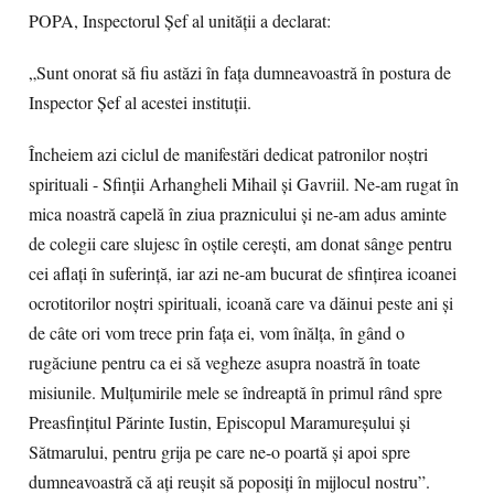
POPA, Inspectorul Șef al unității a declarat:
„Sunt onorat să fiu astăzi în fața dumneavoastră în postura de
Inspector Șef al acestei instituții.
Încheiem azi ciclul de manifestări dedicat patronilor noștri
spirituali - Sfinții Arhangheli Mihail și Gavriil. Ne-am rugat în
mica noastră capelă în ziua praznicului și ne-am adus aminte
de colegii care slujesc în oștile cerești, am donat sânge pentru
cei aflați în suferință, iar azi ne-am bucurat de sfințirea icoanei
ocrotitorilor noștri spirituali, icoană care va dăinui peste ani și
de câte ori vom trece prin fața ei, vom înălța, în gând o
rugăciune pentru ca ei să vegheze asupra noastră în toate
misiunile. Mulțumirile mele se îndreaptă în primul rând spre
Preasfințitul Părinte Iustin, Episcopul Maramureșului și
Sătmarului, pentru grija pe care ne-o poartă și apoi spre
dumneavoastră că ați reușit să poposiți în mijlocul nostru”.