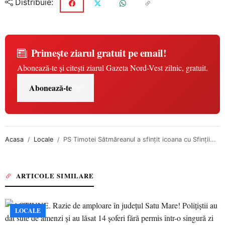
Distribuie:
Primește ziarul gratuit pe email!
Abonează-te și citești ziarul Gazeta Nord-Vest zilnic, gratuit.
Abonează-te
Acasa
Locale
PS Timotei Sătmăreanul a sfințit icoana cu Sfinții...
ARTICOLE SIMILARE
LOCALE