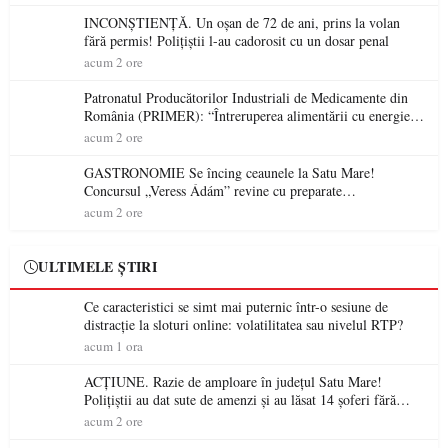
INCONȘTIENȚĂ. Un oșan de 72 de ani, prins la volan
fără permis! Polițiștii l-au cadorosit cu un dosar penal
acum 2 ore
Patronatul Producătorilor Industriali de Medicamente din
România (PRIMER): “Întreruperea alimentării cu energie
electrică a fabricilor de medicamente va pune în pericol
acum 2 ore
accesul pacienților la medicamente esențiale
GASTRONOMIE Se încing ceaunele la Satu Mare!
Concursul „Veress Ádám” revine cu preparate
spectaculoase, premii și un jurat de renume
acum 2 ore
ULTIMELE ȘTIRI
Ce caracteristici se simt mai puternic într-o sesiune de
distracție la sloturi online: volatilitatea sau nivelul RTP?
acum 1 ora
ACȚIUNE. Razie de amploare în județul Satu Mare!
Polițiștii au dat sute de amenzi și au lăsat 14 șoferi fără
permis într-o singură zi
acum 2 ore