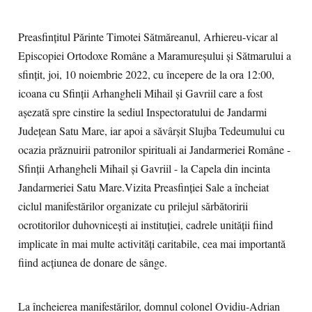
Preasfințitul Părinte Timotei Sătmăreanul, Arhiereu-vicar al
Episcopiei Ortodoxe Române a Maramureșului și Sătmarului a
sfințit, joi, 10 noiembrie 2022, cu începere de la ora 12:00,
icoana cu Sfinții Arhangheli Mihail și Gavriil care a fost
așezată spre cinstire la sediul Inspectoratului de Jandarmi
Județean Satu Mare, iar apoi a săvârșit Slujba Tedeumului cu
ocazia prăznuirii patronilor spirituali ai Jandarmeriei Române -
Sfinții Arhangheli Mihail și Gavriil - la Capela din incinta
Jandarmeriei Satu Mare.Vizita Preasfinției Sale a încheiat
ciclul manifestărilor organizate cu prilejul sărbătoririi
ocrotitorilor duhovnicești ai instituției, cadrele unității fiind
implicate în mai multe activități caritabile, cea mai importantă
fiind acțiunea de donare de sânge.
La încheierea manifestărilor, domnul colonel Ovidiu-Adrian