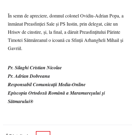
În semn de apreciere, domnul colonel Ovidiu-Adrian Popa, a
înmânat Preasfinției Sale și PS Iustin, prin delegat, câte un
Hrisov de cinstire, și, la final, a dăruit Preasfințitului Părinte
Timotei Sătmăreanul o icoană cu Sfinții Arhangheli Mihail și
Gavriil.
Pr. Silaghi Cristian Nicolae
Pr. Adrian Dobreanu
Responsabil Comunicații Media-Online
Episcopia Ortodoxă Română a Maramureșului și
Sătmarului®