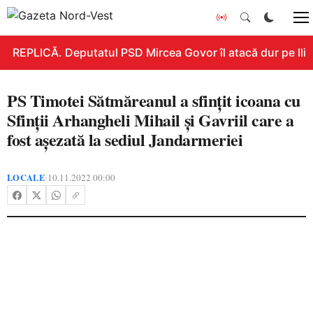
REPLICĂ. Deputatul PSD Mircea Govor îl atacă dur pe Ilie B
PS Timotei Sătmăreanul a sfințit icoana cu
Sfinții Arhangheli Mihail și Gavriil care a
fost așezată la sediul Jandarmeriei
LOCALE
10.11.2022 00:00
•