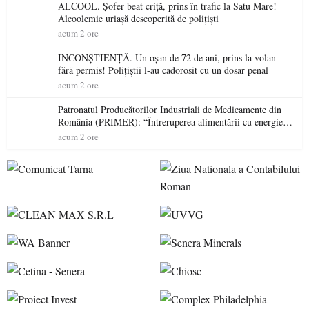
ALCOOL. Șofer beat criță, prins în trafic la Satu Mare!
Alcoolemie uriașă descoperită de polițiști
acum 2 ore
INCONȘTIENȚĂ. Un oșan de 72 de ani, prins la volan
fără permis! Polițiștii l-au cadorosit cu un dosar penal
acum 2 ore
Patronatul Producătorilor Industriali de Medicamente din
România (PRIMER): “Întreruperea alimentării cu energie
electrică a fabricilor de medicamente va pune în pericol
acum 2 ore
accesul pacienților la medicamente esențiale