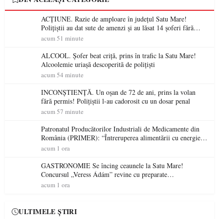
ACȚIUNE. Razie de amploare în județul Satu Mare!
Polițiștii au dat sute de amenzi și au lăsat 14 șoferi fără
permis într-o singură zi
acum 51 minute
ALCOOL. Șofer beat criță, prins în trafic la Satu Mare!
Alcoolemie uriașă descoperită de polițiști
acum 54 minute
INCONȘTIENȚĂ. Un oșan de 72 de ani, prins la volan
fără permis! Polițiștii l-au cadorosit cu un dosar penal
acum 57 minute
Patronatul Producătorilor Industriali de Medicamente din
România (PRIMER): “Întreruperea alimentării cu energie
electrică a fabricilor de medicamente va pune în pericol
acum 1 ora
accesul pacienților la medicamente esențiale
GASTRONOMIE Se încing ceaunele la Satu Mare!
Concursul „Veress Ádám” revine cu preparate
spectaculoase, premii și un jurat de renume
acum 1 ora
ULTIMELE ȘTIRI