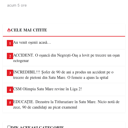
acum 5 ore
CELE MAI CITITE
Au venit oșenii acasă…
1
ACCIDENT. O oșancă din Negrești-Oaș a lovit pe trecere un oșan
2
octogenar
INCREDIBIL!!! Șofer de 90 de ani a produs un accident pe o
3
trecere de pietoni din Satu Mare. O femeie a ajuns la spital
CSM Olimpia Satu Mare revine în Liga 2!
4
EDUCAȚIE. Dezastru la Titluraziare în Satu Mare. Nicio notă de
5
zece, 90 de candidați au picat examenul
DIN ACEEAȘI CATEGORIE