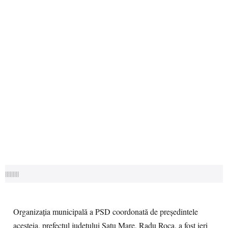
|||||||||
Organizația municipală a PSD coordonată de președintele
acesteia, prefectul județului Satu Mare, Radu Roca, a fost ieri