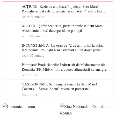
ACȚIUNE. Razie de amploare în județul Satu Mare!
Polițiștii au dat sute de amenzi și au lăsat 14 șoferi fără
permis într-o singură zi
acum 51 minute
ALCOOL. Șofer beat criță, prins în trafic la Satu Mare!
Alcoolemie uriașă descoperită de polițiști
acum 54 minute
INCONȘTIENȚĂ. Un oșan de 72 de ani, prins la volan
fără permis! Polițiștii l-au cadorosit cu un dosar penal
acum 57 minute
Patronatul Producătorilor Industriali de Medicamente din
România (PRIMER): “Întreruperea alimentării cu energie
electrică a fabricilor de medicamente va pune în pericol
acum 1 ora
accesul pacienților la medicamente esențiale
GASTRONOMIE Se încing ceaunele la Satu Mare!
Concursul „Veress Ádám” revine cu preparate
spectaculoase, premii și un jurat de renume
acum 1 ora