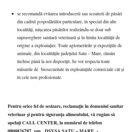
se recomandă evitarea introducerii sau scoaterii de păsări
din cadrul gospodăriilor particulare, în special din alte
localități, mișcarea păsărilor realizându-se doar sub
supraveghere sanitară veterinară și în limita localității de
origine a exploatației. Toate aglomerările și expozițiile de
animale, din localitățile județului Satu – Mare, rămân
închise până la noi dispoziții. Se vor respecta toate
măsurile de biosecuritate în exploatațiile comerciale cât și
în cele non profesionale.
Pentru orice fel de sesizare, reclamație în domeniul sanitar
veterinar și pentru siguranța alimentului, vă rugăm să
apelați CALL CENTER, la numărul de telefon
0800826787 sau DSVSA SATU – MARE -