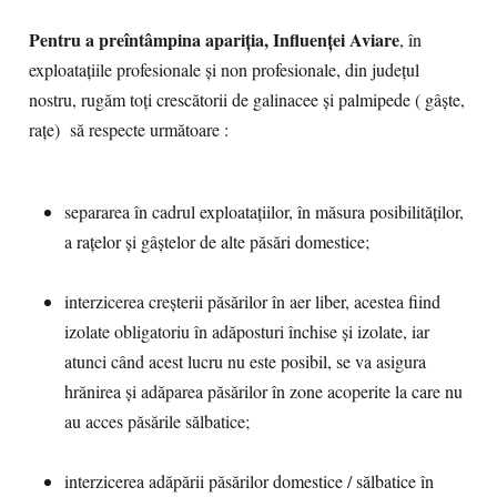
Pentru a preîntâmpina apariția, Influenței Aviare
, în
exploatațiile profesionale și non profesionale, din județul
nostru, rugăm toți crescătorii de galinacee și palmipede ( gâște,
rațe) să respecte următoare :
separarea în cadrul exploatațiilor, în măsura posibilităților,
a rațelor și gâștelor de alte păsări domestice;
interzicerea creșterii păsărilor în aer liber, acestea fiind
izolate obligatoriu în adăposturi închise și izolate, iar
atunci când acest lucru nu este posibil, se va asigura
hrănirea și adăparea păsărilor în zone acoperite la care nu
au acces păsările sălbatice;
interzicerea adăpării păsărilor domestice / sălbatice în