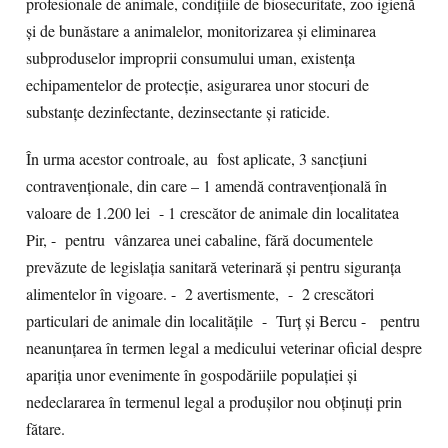
profesionale de animale, condițiile de biosecuritate, zoo igienă
și de bunăstare a animalelor, monitorizarea și eliminarea
subproduselor improprii consumului uman, existența
echipamentelor de protecție, asigurarea unor stocuri de
substanțe dezinfectante, dezinsectante și raticide.
În urma acestor controale, au fost aplicate, 3 sancțiuni
contravenționale, din care – 1 amendă contravențională în
valoare de 1.200 lei - 1 crescător de animale din localitatea
Pir, - pentru vânzarea unei cabaline, fără documentele
prevăzute de legislația sanitară veterinară și pentru siguranța
alimentelor în vigoare. - 2 avertismente, - 2 crescători
particulari de animale din localitățile - Turț și Bercu - pentru
neanunțarea în termen legal a medicului veterinar oficial despre
apariția unor evenimente în gospodăriile populației și
nedeclararea în termenul legal a produșilor nou obținuți prin
fătare.