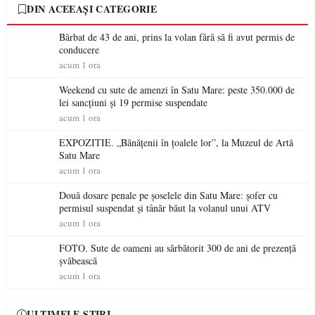
DIN ACEEAȘI CATEGORIE
Bărbat de 43 de ani, prins la volan fără să fi avut permis de
conducere
acum 1 ora
Weekend cu sute de amenzi în Satu Mare: peste 350.000 de
lei sancțiuni și 19 permise suspendate
acum 1 ora
EXPOZITIE. „Bănățenii în țoalele lor”, la Muzeul de Artă
Satu Mare
acum 1 ora
Două dosare penale pe șoselele din Satu Mare: șofer cu
permisul suspendat și tânăr băut la volanul unui ATV
acum 1 ora
FOTO. Sute de oameni au sărbătorit 300 de ani de prezență
șvăbească
acum 1 ora
ULTIMELE ȘTIRI