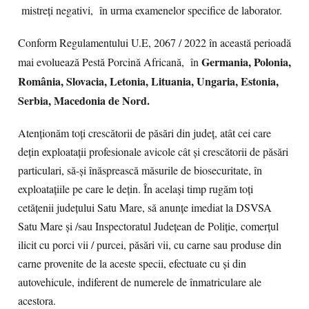
mistreți negativi, în urma examenelor specifice de laborator.
Conform Regulamentului U.E, 2067 / 2022 în această perioadă
Germania, Polonia,
mai evoluează Pestă Porcină Africană, în
România, Slovacia, Letonia, Lituania, Ungaria, Estonia,
Serbia, Macedonia de Nord.
Atenționăm toți crescătorii de păsări din județ, atât cei care
dețin exploatații profesionale avicole cât și crescătorii de păsări
particulari, să-și înăsprească măsurile de biosecuritate, în
exploatațiile pe care le dețin. În același timp rugăm toți
cetățenii județului Satu Mare, să anunțe imediat la DSVSA
Satu Mare și /sau Inspectoratul Județean de Poliție, comerțul
ilicit cu porci vii / purcei, păsări vii, cu carne sau produse din
carne provenite de la aceste specii, efectuate cu și din
autovehicule, indiferent de numerele de înmatriculare ale
acestora.