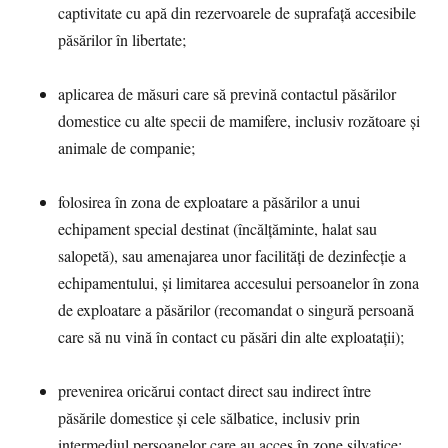
captivitate cu apă din rezervoarele de suprafață accesibile
păsărilor în libertate;
aplicarea de măsuri care să prevină contactul păsărilor
domestice cu alte specii de mamifere, inclusiv rozătoare și
animale de companie;
folosirea în zona de exploatare a păsărilor a unui
echipament special destinat (încălțăminte, halat sau
salopetă), sau amenajarea unor facilități de dezinfecție a
echipamentului, și limitarea accesului persoanelor în zona
de exploatare a păsărilor (recomandat o singură persoană
care să nu vină în contact cu păsări din alte exploatații);
prevenirea oricărui contact direct sau indirect între
păsările domestice și cele sălbatice, inclusiv prin
intermediul persoanelor care au acces în zone silvatice;