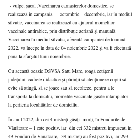
- vulpe, șacal .Vaccinarea carnasierelor domestice, se
realizează în campania - octombrie – decembrie, iar în mediul
silvatic, vaccinarea se realizează cu ajutorul momelilor
vaccinale antirabice, prin distribuție aeriană și manuală.
Vaccinarea în mediul silvatic, aferentă campaniei de toamnă
2022, va începe în data de 04 noiembrie 2022 și va fi efectuată
până la sfârșitul lunii noiembrie.
Cu această ocazie DSVSA Satu Mare, roagă cetățenii
județului, cadrele didactice și părinții să atenționeze copiii să
evite să atingă, să se joace sau să recolteze, pentru a le
transporta la domiciliu, momelile vaccinale găsite întâmplător
la periferia localităților de domiciliu.
În anul 2022, din cei 4 mistreți găsiți morți, în Fondurile de
Vânătoare – 1 este pozitiv, iar din cei 332 mistreți împușcați în
49 Fonduri de Vânătoare, 39 mistreți au fost pozitivi, iar 293