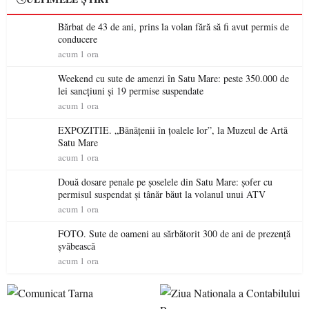
Bărbat de 43 de ani, prins la volan fără să fi avut permis de
conducere
acum 1 ora
Weekend cu sute de amenzi în Satu Mare: peste 350.000 de
lei sancțiuni și 19 permise suspendate
acum 1 ora
EXPOZITIE. „Bănățenii în țoalele lor”, la Muzeul de Artă
Satu Mare
acum 1 ora
Două dosare penale pe șoselele din Satu Mare: șofer cu
permisul suspendat și tânăr băut la volanul unui ATV
acum 1 ora
FOTO. Sute de oameni au sărbătorit 300 de ani de prezență
șvăbească
acum 1 ora