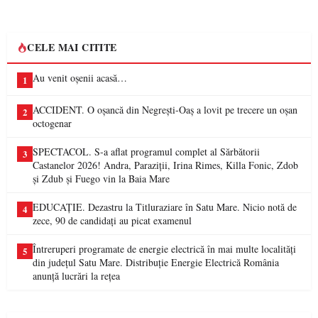
CELE MAI CITITE
Au venit oșenii acasă…
1
ACCIDENT. O oșancă din Negrești-Oaș a lovit pe trecere un oșan
2
octogenar
SPECTACOL. S-a aflat programul complet al Sărbătorii
3
Castanelor 2026! Andra, Paraziții, Irina Rimes, Killa Fonic, Zdob
și Zdub și Fuego vin la Baia Mare
EDUCAȚIE. Dezastru la Titluraziare în Satu Mare. Nicio notă de
4
zece, 90 de candidați au picat examenul
Întreruperi programate de energie electrică în mai multe localități
5
din județul Satu Mare. Distribuție Energie Electrică România
anunță lucrări la rețea