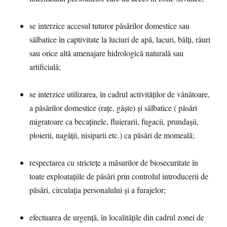
se interzice accesul tuturor păsărilor domestice sau
sălbatice în captivitate la luciuri de apă, lacuri, bălți, râuri
sau orice altă amenajare hidrologică naturală sau
artificială;
se interzice utilizarea, în cadrul activităților de vânătoare,
a păsărilor domestice (rațe, gâște) și sălbatice ( păsări
migratoare ca becaținele, fluierarii, fugacii, prundașii,
ploierii, nagâții, nisiparii etc.) ca păsări de momeală;
respectarea cu strictețe a măsurilor de biosecuritate în
toate exploatațiile de păsări prin controlul introducerii de
păsări, circulația personalului și a furajelor;
efectuarea de urgență, în localitățile din cadrul zonei de