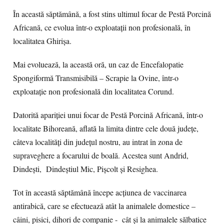
În această săptămână, a fost stins ultimul focar de Pestă Porcină
Africană, ce evolua într-o exploatații non profesională, în
localitatea Ghirișa.
Mai evoluează, la această oră, un caz de Encefalopatie
Spongiformă Transmisibilă – Scrapie la Ovine, într-o
exploatație non profesională din localitatea Corund.
Datorită apariției unui focar de Pestă Porcină Africană, într-o
localitate Bihoreană, aflată la limita dintre cele două județe,
câteva localități din județul nostru, au intrat în zona de
supraveghere a focarului de boală. Acestea sunt Andrid,
Dindești, Dindeștiul Mic, Pișcolt și Resighea.
Tot în această săptămână începe acțiunea de vaccinarea
antirabică, care se efectuează atât la animalele domestice –
câini, pisici, dihori de companie - cât și la animalele sălbatice