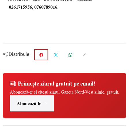
0261715956, 0760789016.
Distribuie:
Primește ziarul gratuit pe email!
Abonează-te și citești ziarul Gazeta Nord-Vest zilnic, gratuit.
Abonează-te