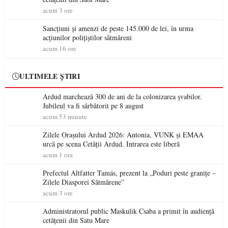
acum 3 ore
Sancțiuni și amenzi de peste 145.000 de lei, în urma
acțiunilor polițiștilor sătmăreni
acum 16 ore
ULTIMELE ȘTIRI
Ardud marchează 300 de ani de la colonizarea șvabilor.
Jubileul va fi sărbătorit pe 8 august
acum 53 minute
Zilele Orașului Ardud 2026: Antonia, VUNK și EMAA
urcă pe scena Cetății Ardud. Intrarea este liberă
acum 1 ora
Prefectul Altfatter Tamás, prezent la „Poduri peste granițe –
Zilele Diasporei Sătmărene”
acum 3 ore
Administratorul public Maskulik Csaba a primit în audiență
cetățenii din Satu Mare