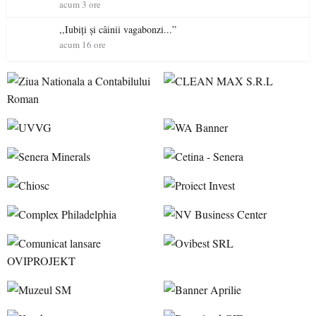
acum 3 ore
,,Iubiți și câinii vagabonzi...”
acum 16 ore