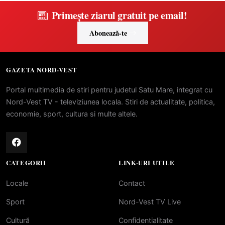
Primește ziarul gratuit pe email!
Abonează-te
GAZETA NORD-VEST
Portal multimedia de stiri pentru judetul Satu Mare, integrat cu
Nord-Vest TV - televiziunea locala. Stiri de actualitate, politica,
economie, sport, cultura si multe altele.
CATEGORII
LINK-URI UTILE
Locale
Contact
Sport
Nord-Vest TV Live
Cultură
Confidentialitate