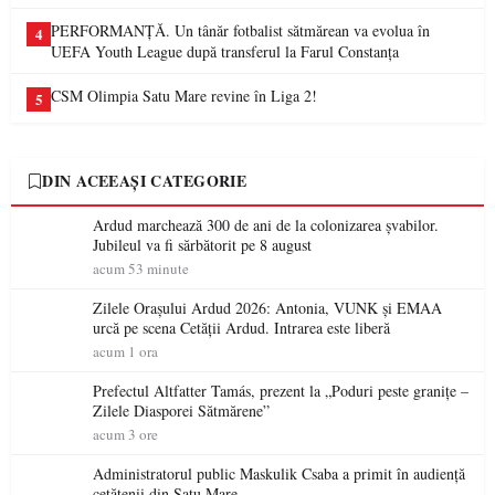
PERFORMANȚĂ. Un tânăr fotbalist sătmărean va evolua în
4
UEFA Youth League după transferul la Farul Constanța
CSM Olimpia Satu Mare revine în Liga 2!
5
DIN ACEEAȘI CATEGORIE
Ardud marchează 300 de ani de la colonizarea șvabilor.
Jubileul va fi sărbătorit pe 8 august
acum 53 minute
Zilele Orașului Ardud 2026: Antonia, VUNK și EMAA
urcă pe scena Cetății Ardud. Intrarea este liberă
acum 1 ora
Prefectul Altfatter Tamás, prezent la „Poduri peste granițe –
Zilele Diasporei Sătmărene”
acum 3 ore
Administratorul public Maskulik Csaba a primit în audiență
cetățenii din Satu Mare