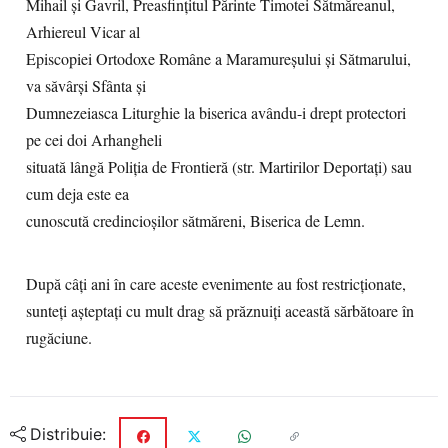
Mihail și Gavril, Preasfințitul Părinte Timotei Sătmăreanul,
Arhiereul Vicar al
Episcopiei Ortodoxe Române a Maramureșului și Sătmarului,
va săvârși Sfânta și
Dumnezeiasca Liturghie la biserica avându-i drept protectori
pe cei doi Arhangheli
situată lângă Poliția de Frontieră (str. Martirilor Deportați) sau
cum deja este ea
cunoscută credincioșilor sătmăreni, Biserica de Lemn.
După câți ani în care aceste evenimente au fost restricționate,
sunteți așteptați cu mult drag să prăznuiți această sărbătoare în
rugăciune.
Distribuie: