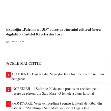
Expoziția „Patrimoniu 3D” aduce patrimoniul cultural în era
digitală la Castelul Károlyi din Carei
acum 21 ore
CELE MAI CITITE
ACCIDENT. O oșancă din Negrești-Oaș a lovit pe trecere un oșan
1
octogenar
INCREDIBIL!!! Șofer de 90 de ani a produs un accident pe o
2
trecere de pietoni din Satu Mare. O femeie a ajuns la spital
PROMOVARE. Veste extraordinară pentru iubitorii de fotbal din
3
Sătmar! CSM Olimpia Satu Mare va juca în Liga a II-a