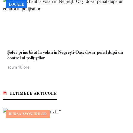
LOCALE
Șofer prins băut la volan în Negrești-Oaș: dosar penal după un
control al polițiștilor
acum 16 ore
ULTIMELE ARTICOLE
BURSA ZVONURILOR