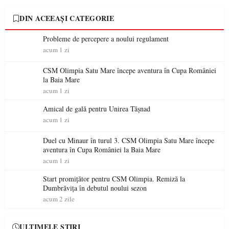
DIN ACEEAȘI CATEGORIE
Probleme de percepere a noului regulament
acum 1 zi
CSM Olimpia Satu Mare începe aventura în Cupa României
la Baia Mare
acum 1 zi
Amical de gală pentru Unirea Tășnad
acum 1 zi
Duel cu Minaur în turul 3. CSM Olimpia Satu Mare începe
aventura în Cupa României la Baia Mare
acum 1 zi
Start promițător pentru CSM Olimpia. Remiză la
Dumbrăvița în debutul noului sezon
acum 2 zile
ULTIMELE ȘTIRI