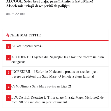
ALCOOL. Șofer beat criță, prins în trafic la Satu Mare!
Alcoolemie uriașă descoperită de polițiști
acum 22 ore
CELE MAI CITITE
Au venit oșenii acasă…
1
ACCIDENT. O oșancă din Negrești-Oaș a lovit pe trecere un oșan
2
octogenar
INCREDIBIL!!! Șofer de 90 de ani a produs un accident pe o
3
trecere de pietoni din Satu Mare. O femeie a ajuns la spital
CSM Olimpia Satu Mare revine în Liga 2!
4
EDUCAȚIE. Dezastru la Titluraziare în Satu Mare. Nicio notă de
5
zece, 90 de candidați au picat examenul