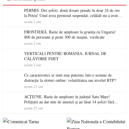
PERMIS. Doi șoferi, două dosare penale în doar 24 de ore
la Petea! Unul avea permisul suspendat, celălalt nu a avut
niciodată permis
acum 2 ore
FRONTIERĂ. Razie de amploare la granița cu Ungaria!
800 de persoane și peste 300 de mașini, verificate
acum 2 ore
VERTICALI PENTRU ROMÂNIA: JURNAL DE
CĂLĂTORIE FIJET
acum 3 ore
Ce caracteristici se simt mai puternic într-o sesiune de
distracție la sloturi online: volatilitatea sau nivelul RTP?
acum 21 ore
ACȚIUNE. Razie de amploare în județul Satu Mare!
Polițiștii au dat sute de amenzi și au lăsat 14 șoferi fără
permis într-o singură zi
acum 22 ore