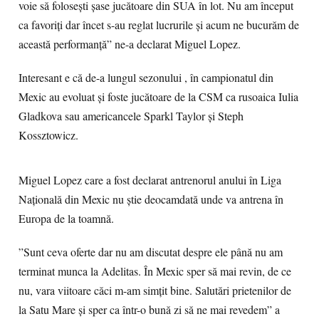
voie să folosești șase jucătoare din SUA în lot. Nu am început
ca favoriți dar încet s-au reglat lucrurile și acum ne bucurăm de
această performanță” ne-a declarat Miguel Lopez.
Interesant e că de-a lungul sezonului , în campionatul din
Mexic au evoluat și foste jucătoare de la CSM ca rusoaica Iulia
Gladkova sau americancele Sparkl Taylor și Steph
Kossztowicz.
Miguel Lopez care a fost declarat antrenorul anului în Liga
Națională din Mexic nu știe deocamdată unde va antrena în
Europa de la toamnă.
”Sunt ceva oferte dar nu am discutat despre ele până nu am
terminat munca la Adelitas. În Mexic sper să mai revin, de ce
nu, vara viitoare căci m-am simțit bine. Salutări prietenilor de
la Satu Mare și sper ca într-o bună zi să ne mai revedem” a