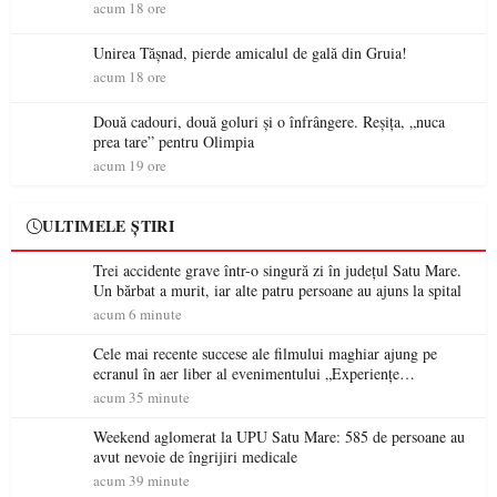
acum 18 ore
Unirea Tășnad, pierde amicalul de gală din Gruia!
acum 18 ore
Două cadouri, două goluri și o înfrângere. Reșița, „nuca
prea tare” pentru Olimpia
acum 19 ore
ULTIMELE ȘTIRI
Trei accidente grave într-o singură zi în județul Satu Mare.
Un bărbat a murit, iar alte patru persoane au ajuns la spital
acum 6 minute
Cele mai recente succese ale filmului maghiar ajung pe
ecranul în aer liber al evenimentului „Experiențe
cinematografice Partium”
acum 35 minute
Weekend aglomerat la UPU Satu Mare: 585 de persoane au
avut nevoie de îngrijiri medicale
acum 39 minute