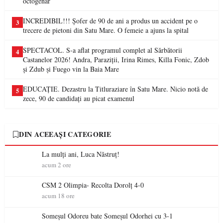
octogenar
INCREDIBIL!!! Șofer de 90 de ani a produs un accident pe o
3
trecere de pietoni din Satu Mare. O femeie a ajuns la spital
SPECTACOL. S-a aflat programul complet al Sărbătorii
4
Castanelor 2026! Andra, Paraziții, Irina Rimes, Killa Fonic, Zdob
și Zdub și Fuego vin la Baia Mare
EDUCAȚIE. Dezastru la Titluraziare în Satu Mare. Nicio notă de
5
zece, 90 de candidați au picat examenul
DIN ACEEAȘI CATEGORIE
La mulţi ani, Luca Năstruţ!
acum 2 ore
CSM 2 Olimpia- Recolta Dorolț 4-0
acum 18 ore
Someșul Odoreu bate Someșul Odorhei cu 3-1