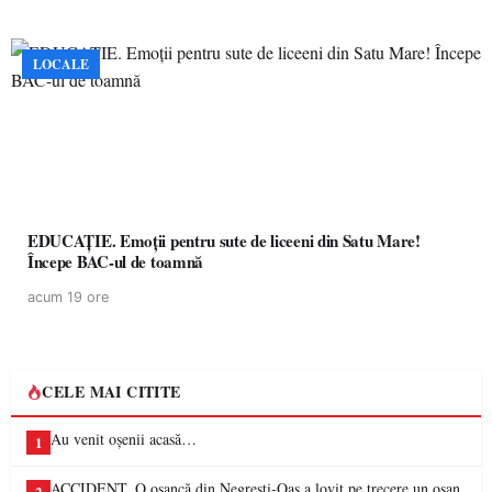
LOCALE
EDUCAȚIE. Emoții pentru sute de liceeni din Satu Mare!
Începe BAC-ul de toamnă
acum 19 ore
CELE MAI CITITE
Au venit oșenii acasă…
1
ACCIDENT. O oșancă din Negrești-Oaș a lovit pe trecere un oșan