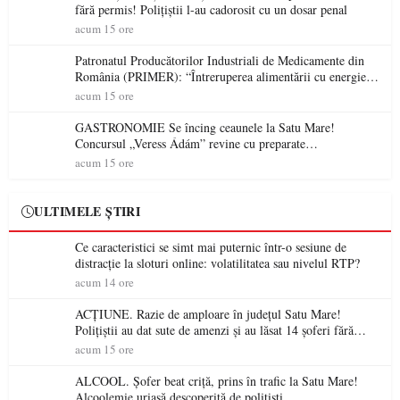
fără permis! Polițiștii l-au cadorosit cu un dosar penal
acum 15 ore
Patronatul Producătorilor Industriali de Medicamente din
România (PRIMER): “Întreruperea alimentării cu energie
electrică a fabricilor de medicamente va pune în pericol
acum 15 ore
accesul pacienților la medicamente esențiale
GASTRONOMIE Se încing ceaunele la Satu Mare!
Concursul „Veress Ádám” revine cu preparate
spectaculoase, premii și un jurat de renume
acum 15 ore
ULTIMELE ȘTIRI
Ce caracteristici se simt mai puternic într-o sesiune de
distracție la sloturi online: volatilitatea sau nivelul RTP?
acum 14 ore
ACȚIUNE. Razie de amploare în județul Satu Mare!
Polițiștii au dat sute de amenzi și au lăsat 14 șoferi fără
permis într-o singură zi
acum 15 ore
ALCOOL. Șofer beat criță, prins în trafic la Satu Mare!
Alcoolemie uriașă descoperită de polițiști