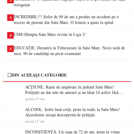
2
octogenar
INCREDIBIL!!! Șofer de 90 de ani a produs un accident pe o
3
trecere de pietoni din Satu Mare. O femeie a ajuns la spital
CSM Olimpia Satu Mare revine în Liga 2!
4
EDUCAȚIE. Dezastru la Titluraziare în Satu Mare. Nicio notă de
5
zece, 90 de candidați au picat examenul
DIN ACEEAȘI CATEGORIE
ACȚIUNE. Razie de amploare în județul Satu Mare!
Polițiștii au dat sute de amenzi și au lăsat 14 șoferi fără
permis într-o singură zi
acum 15 ore
ALCOOL. Șofer beat criță, prins în trafic la Satu Mare!
Alcoolemie uriașă descoperită de polițiști
acum 15 ore
INCONȘTIENȚĂ. Un oșan de 72 de ani, prins la volan