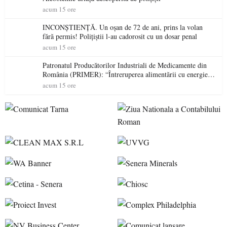
acum 15 ore
INCONȘTIENȚĂ. Un oșan de 72 de ani, prins la volan
fără permis! Polițiștii l-au cadorosit cu un dosar penal
acum 15 ore
Patronatul Producătorilor Industriali de Medicamente din
România (PRIMER): “Întreruperea alimentării cu energie
electrică a fabricilor de medicamente va pune în pericol
acum 15 ore
accesul pacienților la medicamente esențiale