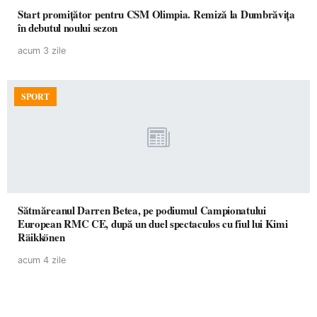
Start promițător pentru CSM Olimpia. Remiză la Dumbrăvița
în debutul noului sezon
acum 3 zile
SPORT
Sătmăreanul Darren Betea, pe podiumul Campionatului
European RMC CE, după un duel spectaculos cu fiul lui Kimi
Räikkönen
acum 4 zile