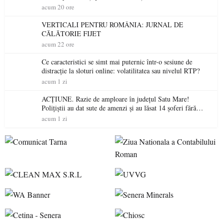
acum 20 ore
VERTICALI PENTRU ROMÂNIA: JURNAL DE
CĂLĂTORIE FIJET
acum 22 ore
Ce caracteristici se simt mai puternic într-o sesiune de
distracție la sloturi online: volatilitatea sau nivelul RTP?
acum 1 zi
ACȚIUNE. Razie de amploare în județul Satu Mare!
Polițiștii au dat sute de amenzi și au lăsat 14 șoferi fără
permis într-o singură zi
acum 1 zi