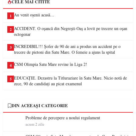
CELE MAI CITITE
Au venit oșenii acasă…
1
ACCIDENT. O oșancă din Negrești-Oaș a lovit pe trecere un oșan
2
octogenar
INCREDIBIL!!! Șofer de 90 de ani a produs un accident pe o
3
trecere de pietoni din Satu Mare. O femeie a ajuns la spital
CSM Olimpia Satu Mare revine în Liga 2!
4
EDUCAȚIE. Dezastru la Titluraziare în Satu Mare. Nicio notă de
5
zece, 90 de candidați au picat examenul
DIN ACEEAȘI CATEGORIE
Probleme de percepere a noului regulament
acum 2 zile