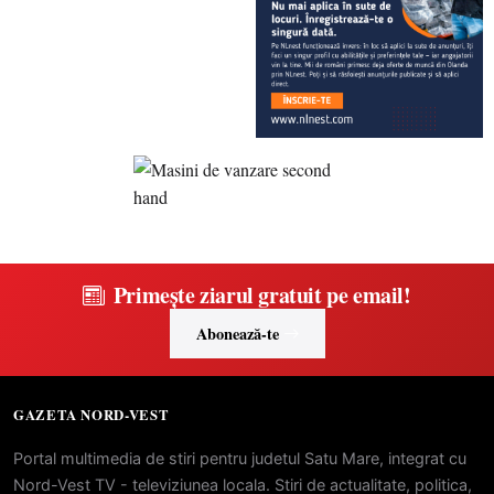
Primește ziarul gratuit pe email!
Abonează-te
GAZETA NORD-VEST
Portal multimedia de stiri pentru judetul Satu Mare, integrat cu
Nord-Vest TV - televiziunea locala. Stiri de actualitate, politica,