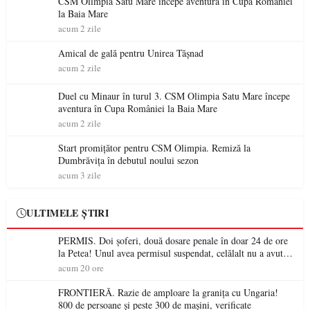
CSM Olimpia Satu Mare începe aventura în Cupa României
la Baia Mare
acum 2 zile
Amical de gală pentru Unirea Tășnad
acum 2 zile
Duel cu Minaur în turul 3. CSM Olimpia Satu Mare începe
aventura în Cupa României la Baia Mare
acum 2 zile
Start promițător pentru CSM Olimpia. Remiză la
Dumbrăvița în debutul noului sezon
acum 3 zile
ULTIMELE ȘTIRI
PERMIS. Doi șoferi, două dosare penale în doar 24 de ore
la Petea! Unul avea permisul suspendat, celălalt nu a avut
niciodată permis
acum 20 ore
FRONTIERĂ. Razie de amploare la granița cu Ungaria!
800 de persoane și peste 300 de mașini, verificate