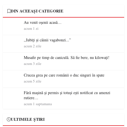
DIN ACEEAȘI CATEGORIE
Au venit oșenii acasă…
acum 1 zi
,,Iubiți și câinii vagabonzi...”
acum 2 zile
Musafir pe timp de caniculă. Să fie bere, nu kilowați!
acum 3 zile
Crucea grea pe care românii o duc singuri în spate
acum 5 zile
Fără mașină și permis și totuși ești notificat cu amenzi
rutiere…
acum 1 saptamana
ULTIMELE ȘTIRI