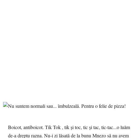
Boicot, antiboicot. Tik Tok , tik și toc, tic și tac, tic-tac...o luăm
de-a dreptu razna. Nu-i zi lăsată de la bunu Mnezo să nu avem