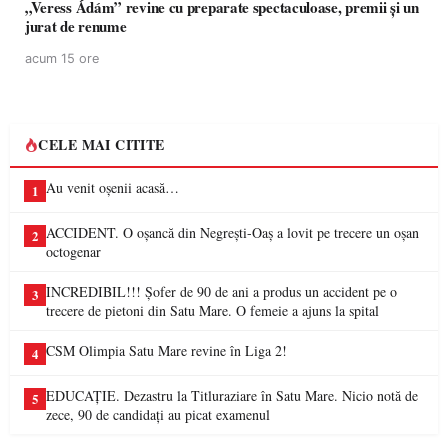
„Veress Ádám” revine cu preparate spectaculoase, premii și un
jurat de renume
acum 15 ore
CELE MAI CITITE
Au venit oșenii acasă…
1
ACCIDENT. O oșancă din Negrești-Oaș a lovit pe trecere un oșan
2
octogenar
INCREDIBIL!!! Șofer de 90 de ani a produs un accident pe o
3
trecere de pietoni din Satu Mare. O femeie a ajuns la spital
CSM Olimpia Satu Mare revine în Liga 2!
4
EDUCAȚIE. Dezastru la Titluraziare în Satu Mare. Nicio notă de
5
zece, 90 de candidați au picat examenul