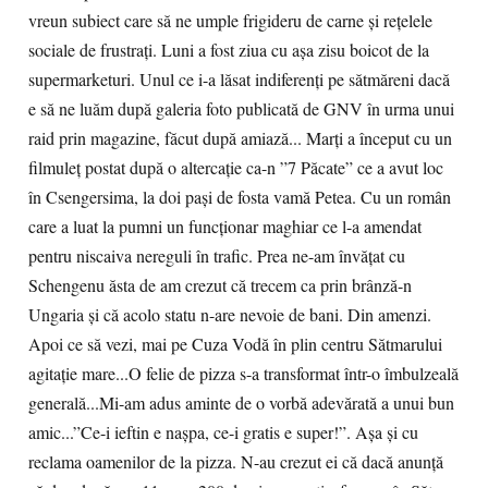
vreun subiect care să ne umple frigideru de carne și rețelele
sociale de frustrați. Luni a fost ziua cu așa zisu boicot de la
supermarketuri. Unul ce i-a lăsat indiferenți pe sătmăreni dacă
e să ne luăm după galeria foto publicată de GNV în urma unui
raid prin magazine, făcut după amiază... Marți a început cu un
filmuleț postat după o altercație ca-n ”7 Păcate” ce a avut loc
în Csengersima, la doi pași de fosta vamă Petea. Cu un român
care a luat la pumni un funcționar maghiar ce l-a amendat
pentru niscaiva nereguli în trafic. Prea ne-am învățat cu
Schengenu ăsta de am crezut că trecem ca prin brânză-n
Ungaria și că acolo statu n-are nevoie de bani. Din amenzi.
Apoi ce să vezi, mai pe Cuza Vodă în plin centru Sătmarului
agitație mare...O felie de pizza s-a transformat într-o îmbulzeală
generală...Mi-am adus aminte de o vorbă adevărată a unui bun
amic...”Ce-i ieftin e nașpa, ce-i gratis e super!”. Așa și cu
reclama oamenilor de la pizza. N-au crezut ei că dacă anunță