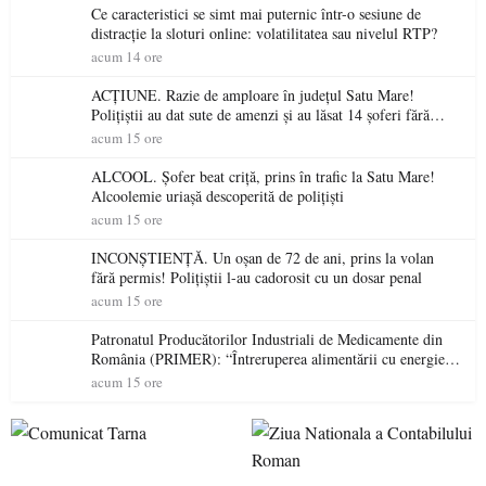
Ce caracteristici se simt mai puternic într-o sesiune de
distracție la sloturi online: volatilitatea sau nivelul RTP?
acum 14 ore
ACȚIUNE. Razie de amploare în județul Satu Mare!
Polițiștii au dat sute de amenzi și au lăsat 14 șoferi fără
permis într-o singură zi
acum 15 ore
ALCOOL. Șofer beat criță, prins în trafic la Satu Mare!
Alcoolemie uriașă descoperită de polițiști
acum 15 ore
INCONȘTIENȚĂ. Un oșan de 72 de ani, prins la volan
fără permis! Polițiștii l-au cadorosit cu un dosar penal
acum 15 ore
Patronatul Producătorilor Industriali de Medicamente din
România (PRIMER): “Întreruperea alimentării cu energie
electrică a fabricilor de medicamente va pune în pericol
acum 15 ore
accesul pacienților la medicamente esențiale