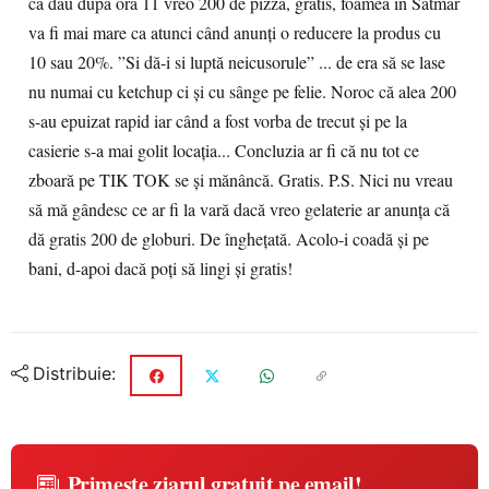
că dau după ora 11 vreo 200 de pizza, gratis, foamea în Sătmar
va fi mai mare ca atunci când anunți o reducere la produs cu
10 sau 20%. ”Si dă-i si luptă neicusorule” ... de era să se lase
nu numai cu ketchup ci și cu sânge pe felie. Noroc că alea 200
s-au epuizat rapid iar când a fost vorba de trecut și pe la
casierie s-a mai golit locația... Concluzia ar fi că nu tot ce
zboară pe TIK TOK se și mănâncă. Gratis. P.S. Nici nu vreau
să mă gândesc ce ar fi la vară dacă vreo gelaterie ar anunța că
dă gratis 200 de globuri. De înghețată. Acolo-i coadă și pe
bani, d-apoi dacă poți să lingi și gratis!
Distribuie:
Primește ziarul gratuit pe email!