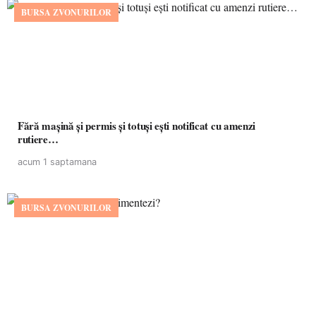
BURSA ZVONURILOR
Fără mașină și permis și totuși ești notificat cu amenzi
rutiere…
acum 1 saptamana
BURSA ZVONURILOR