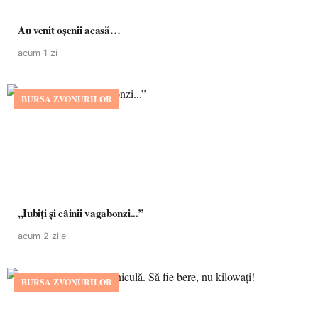
Au venit oșenii acasă…
acum 1 zi
BURSA ZVONURILOR
,,Iubiți și câinii vagabonzi...”
acum 2 zile
BURSA ZVONURILOR