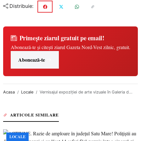
Distribuie:
Primește ziarul gratuit pe email!
Abonează-te și citești ziarul Gazeta Nord-Vest zilnic, gratuit.
Abonează-te
Acasa
Locale
Vernisajul expoziției de arte vizuale în Galeria d...
ARTICOLE SIMILARE
LOCALE