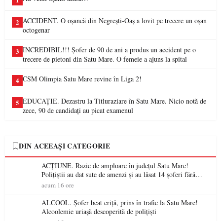
1
ACCIDENT. O oșancă din Negrești-Oaș a lovit pe trecere un oșan
2
octogenar
INCREDIBIL!!! Șofer de 90 de ani a produs un accident pe o
3
trecere de pietoni din Satu Mare. O femeie a ajuns la spital
CSM Olimpia Satu Mare revine în Liga 2!
4
EDUCAȚIE. Dezastru la Titluraziare în Satu Mare. Nicio notă de
5
zece, 90 de candidați au picat examenul
DIN ACEEAȘI CATEGORIE
ACȚIUNE. Razie de amploare în județul Satu Mare!
Polițiștii au dat sute de amenzi și au lăsat 14 șoferi fără
permis într-o singură zi
acum 16 ore
ALCOOL. Șofer beat criță, prins în trafic la Satu Mare!
Alcoolemie uriașă descoperită de polițiști