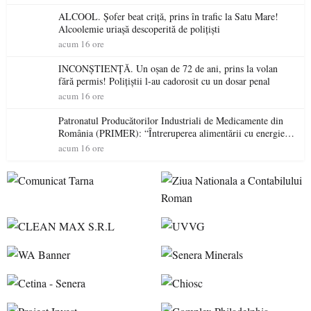
ALCOOL. Șofer beat criță, prins în trafic la Satu Mare!
Alcoolemie uriașă descoperită de polițiști
acum 16 ore
INCONȘTIENȚĂ. Un oșan de 72 de ani, prins la volan
fără permis! Polițiștii l-au cadorosit cu un dosar penal
acum 16 ore
Patronatul Producătorilor Industriali de Medicamente din
România (PRIMER): “Întreruperea alimentării cu energie
electrică a fabricilor de medicamente va pune în pericol
acum 16 ore
accesul pacienților la medicamente esențiale