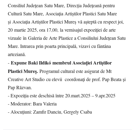
Consiliul Ju
dețean
Satu Mare,
Direcția Județeană pentru
Cultură Satu Mare,
Asociația Artiștilor Plastici Satu Mare
și
Asociația Artiștilor Plastici Mu
reș
vă așteptă cu respect joi,
20
martie 2025
, ora 17,00,
la vernisajul expozi
ției de arte
vizuale
în
Galeria de Arte Plastice a Consiliului Județean Satu
Mare. Intrarea prin poarta principală, vizavi cu fântâna
arteziană.
Expune Baki Ildik
ó
membrul Asociației Artiștilor
-
Plastici Mureș.
Programul cultural este asigurat de Mt
Creative Art Studio
cu elevii coordonați de prof. Pap Beata și
Pap Răzvan.
- Expoziția este deschisă între 20.mart.2025 – 9.apr.2025
- Moderator: Bara Valeria
- Alocuțiuni: Zamfir Danciu, Gergely Csaba