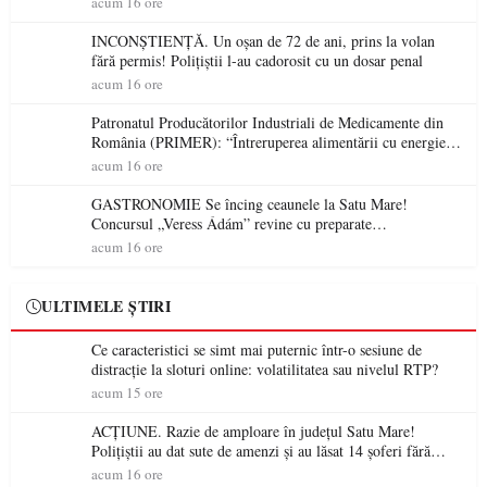
acum 16 ore
INCONȘTIENȚĂ. Un oșan de 72 de ani, prins la volan
fără permis! Polițiștii l-au cadorosit cu un dosar penal
acum 16 ore
Patronatul Producătorilor Industriali de Medicamente din
România (PRIMER): “Întreruperea alimentării cu energie
electrică a fabricilor de medicamente va pune în pericol
acum 16 ore
accesul pacienților la medicamente esențiale
GASTRONOMIE Se încing ceaunele la Satu Mare!
Concursul „Veress Ádám” revine cu preparate
spectaculoase, premii și un jurat de renume
acum 16 ore
ULTIMELE ȘTIRI
Ce caracteristici se simt mai puternic într-o sesiune de
distracție la sloturi online: volatilitatea sau nivelul RTP?
acum 15 ore
ACȚIUNE. Razie de amploare în județul Satu Mare!
Polițiștii au dat sute de amenzi și au lăsat 14 șoferi fără
permis într-o singură zi
acum 16 ore