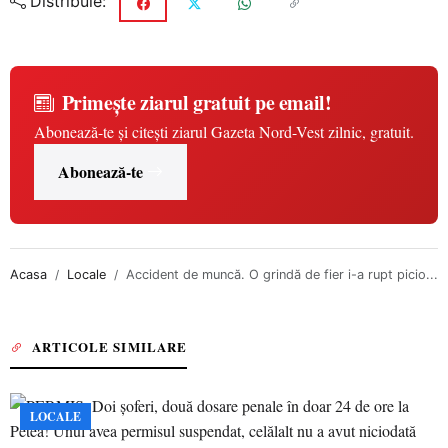
Distribuie:
Primește ziarul gratuit pe email!
Abonează-te și citești ziarul Gazeta Nord-Vest zilnic, gratuit.
Abonează-te
Acasa
Locale
Accident de muncă. O grindă de fier i-a rupt picio...
ARTICOLE SIMILARE
LOCALE