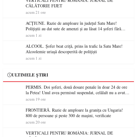
VERTICALI PENTRU ROMÂNIA: JURNAL DE
CĂLĂTORIE FIJET
acum 21 ore
ACȚIUNE. Razie de amploare în județul Satu Mare!
Polițiștii au dat sute de amenzi și au lăsat 14 șoferi fără
permis într-o singură zi
acum 1 zi
ALCOOL. Șofer beat criță, prins în trafic la Satu Mare!
Alcoolemie uriașă descoperită de polițiști
acum 1 zi
ULTIMELE ȘTIRI
PERMIS. Doi șoferi, două dosare penale în doar 24 de ore
la Petea! Unul avea permisul suspendat, celălalt nu a avut
niciodată permis
acum 19 ore
FRONTIERĂ. Razie de amploare la granița cu Ungaria!
800 de persoane și peste 300 de mașini, verificate
acum 20 ore
VERTICALI PENTRU ROMÂNIA: JURNAL DE