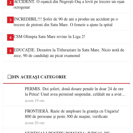
ACCIDENT. O oșancă din Negrești-Oaș a lovit pe trecere un oșan
2
octogenar
INCREDIBIL!!! Șofer de 90 de ani a produs un accident pe o
3
trecere de pietoni din Satu Mare. O femeie a ajuns la spital
CSM Olimpia Satu Mare revine în Liga 2!
4
EDUCAȚIE. Dezastru la Titluraziare în Satu Mare. Nicio notă de
5
zece, 90 de candidați au picat examenul
DIN ACEEAȘI CATEGORIE
PERMIS. Doi șoferi, două dosare penale în doar 24 de ore
la Petea! Unul avea permisul suspendat, celălalt nu a avut
niciodată permis
acum 19 ore
FRONTIERĂ. Razie de amploare la granița cu Ungaria!
800 de persoane și peste 300 de mașini, verificate
acum 20 ore