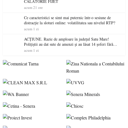
CĂLĂTORIE FIJET
acum 21 ore
Ce caracteristici se simt mai puternic într-o sesiune de
distracție la sloturi online: volatilitatea sau nivelul RTP?
acum 1 zi
ACȚIUNE. Razie de amploare în județul Satu Mare!
Polițiștii au dat sute de amenzi și au lăsat 14 șoferi fără
permis într-o singură zi
acum 1 zi