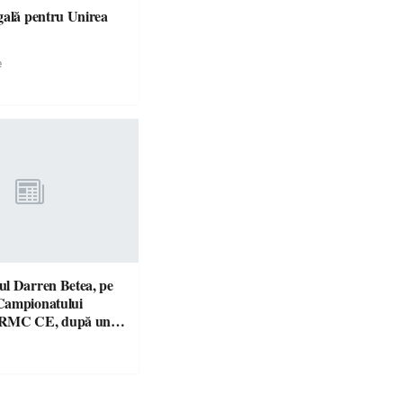
gală pentru Unirea
e
l Darren Betea, pe
Campionatului
 RMC CE, după un
culos cu fiul lui Kimi