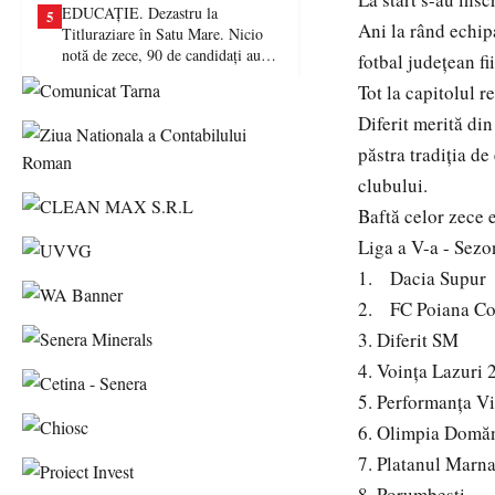
EDUCAȚIE. Dezastru la
5
Ani la rând echip
Titluraziare în Satu Mare. Nicio
notă de zece, 90 de candidați au
fotbal județean f
picat examenul
Tot la capitolul 
Diferit merită din
păstra tradiția de
clubului.
Baftă celor zece 
Liga a V-a - Sez
1. Dacia Supur
2. FC Poiana Co
3. Diferit SM
4. Voinţa Lazuri 
5. Performanța V
6. Olimpia Domăn
7. Platanul Marn
8. Porumbesti