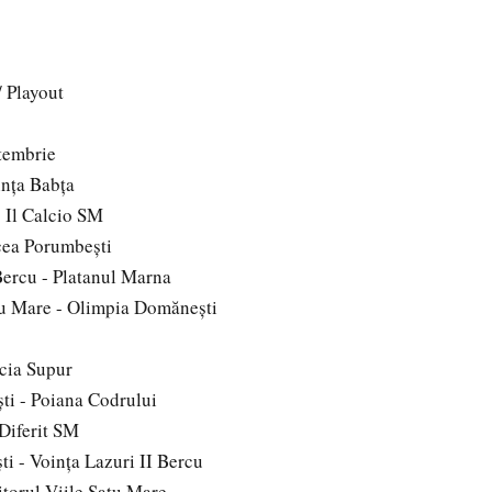
/ Playout
tembrie
inţa Babţa
 Il Calcio SM
cea Porumbeşti
Bercu - Platanul Marna
atu Mare - Olimpia Domăneşti
acia Supur
i - Poiana Codrului
Diferit SM
i - Voinţa Lazuri II Bercu
itorul Viile Satu Mare