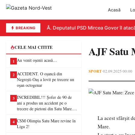
Acasă
Lo
REPLICĂ. Deputatul PSD Mircea Govor îl atacă dur 
BREAKING
AJF Satu Ma
CELE MAI CITITE
Au venit oșenii acasă…
1
SPORT
02.09.2025 00:00
•
ACCIDENT. O oșancă din
2
Negrești-Oaș a lovit pe trecere un
oșan octogenar
INCREDIBIL!!! Șofer de 90 de
3
ani a produs un accident pe o
trecere de pietoni din Satu Mare. O
femeie a ajuns la spital
La acest sfârșit 
CSM Olimpia Satu Mare revine în
4
Mare.
Liga 2!
La start s-au îns