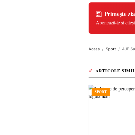
Primește zia
Abonează-te și citeșt
Acasa
Sport
AJF Sat
ARTICOLE SIMI
SPORT