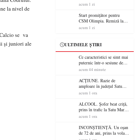
începe aventura în Cupa
acum 1 zi
ne la nivel de
României la Baia Mare
Start promițător pentru
CSM Olimpia. Remiză la
Dumbrăvița în debutul
acum 1 zi
noului sezon
L Calcio se va
i și juniori ale
ULTIMELE ȘTIRI
Ce caracteristici se simt mai
puternic într-o sesiune de
distracție la sloturi online:
acum 44 minute
volatilitatea sau nivelul
RTP?
ACȚIUNE. Razie de
amploare în județul Satu
Mare! Polițiștii au dat sute
acum 1 ora
de amenzi și au lăsat 14
șoferi fără permis într-o
ALCOOL. Șofer beat criță,
singură zi
prins în trafic la Satu Mare!
Alcoolemie uriașă
acum 1 ora
descoperită de polițiști
INCONȘTIENȚĂ. Un oșan
de 72 de ani, prins la volan
fără permis! Polițiștii l-au
acum 1 ora