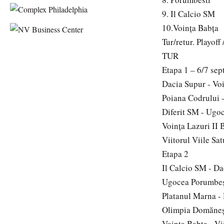
9. Il Calcio SM
10.Voinţa Babţa
Tur/retur. Playoff 
TUR
Etapa 1 – 6/7 sep
Dacia Supur - Vo
Poiana Codrului -
Diferit SM - Ugo
Voinţa Lazuri II 
Viitorul Viile S
Etapa 2
Il Calcio SM - D
Ugocea Porumbeşt
Platanul Marna - 
Olimpia Domăneşt
Voinţa Babţa - Vi