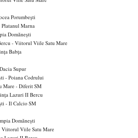
ocea Porumbeşti
- Platanul Marna
mpia Domăneşti
Bercu - Viitorul Viile Satu Mare
inţa Babţa
 Dacia Supur
i - Poiana Codrului
tu Mare - Diferit SM
inţa Lazuri II Bercu
i - Il Calcio SM
impia Domăneşti
 Viitorul Viile Satu Mare
ţa Lazuri II Bercu