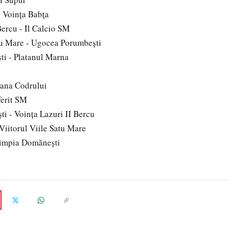
- Voinţa Babţa
Bercu - Il Calcio SM
atu Mare - Ugocea Porumbeşti
i - Platanul Marna
iana Codrului
ferit SM
i - Voinţa Lazuri II Bercu
Viitorul Viile Satu Mare
limpia Domăneşti