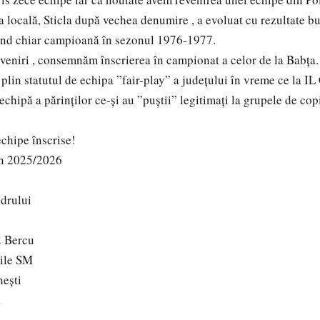
a locală, Sticla după vechea denumire , a evoluat cu rezultate bu
iind chiar campioană în sezonul 1976-1977.
reveniri , consemnăm înscrierea în campionat a celor de la Babța.
 plin statutul de echipa ”fair-play” a județului în vreme ce la I
 echipă a părinților ce-și au ”puștii” legitimați la grupele de copi
echipe înscrise!
on 2025/2026
drului
2 Bercu
iile SM
eşti
a