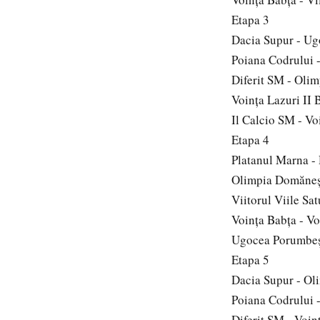
Etapa 3
Dacia Supur - Ug
Poiana Codrului 
Diferit SM - Oli
Voinţa Lazuri II 
Il Calcio SM - Vo
Etapa 4
Platanul Marna -
Olimpia Domăneşt
Viitorul Viile Sa
Voinţa Babţa - Vo
Ugocea Porumbeşt
Etapa 5
Dacia Supur - Ol
Poiana Codrului -
Diferit SM - Voin