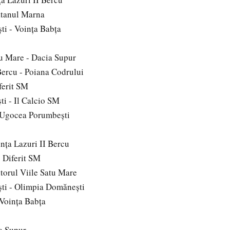
atanul Marna
i - Voinţa Babţa
tu Mare - Dacia Supur
Bercu - Poiana Codrului
ferit SM
i - Il Calcio SM
 Ugocea Porumbeşti
nţa Lazuri II Bercu
 Diferit SM
itorul Viile Satu Mare
ti - Olimpia Domăneşti
 Voinţa Babţa
a Supur