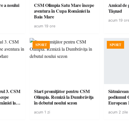
e a noului
CSM Olimpia Satu Mare începe
Amical de 
aventura în Cupa României la
Tășnad
Baia Mare
acum 19 or
acum 19 ore
SPORT
SPORT
urul 3. CSM
Start promițător pentru CSM
Sătmăreanu
ncepe
Olimpia. Remiză la Dumbrăvița
podiumul 
âniei la
în debutul noului sezon
European
duel specta
acum 1 zi
acum 2 zile
Räikkönen