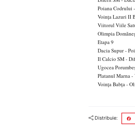
Poiana Codrului 
Voinţa Lazuri II 
Viitorul Viile S
Olimpia Domăneşt
Etapa 9
Dacia Supur - Po
Il Calcio SM - Di
Ugocea Porumbeşt
Platanul Marna - 
Voinţa Babţa - O
Distribuie: