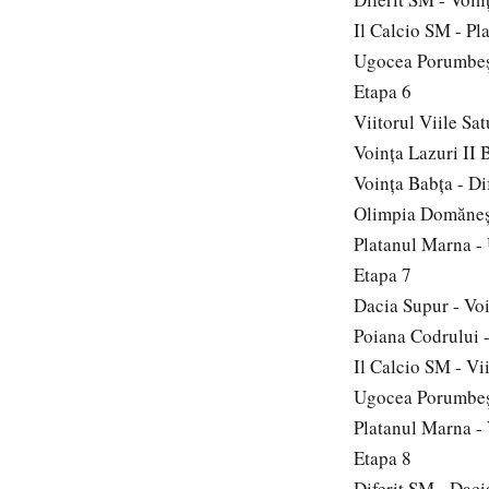
Il Calcio SM - Pl
Ugocea Porumbeşt
Etapa 6
Viitorul Viile Sa
Voinţa Lazuri II 
Voinţa Babţa - Di
Olimpia Domăneşt
Platanul Marna -
Etapa 7
Dacia Supur - Voi
Poiana Codrului -
Il Calcio SM - Vi
Ugocea Porumbeş
Platanul Marna -
Etapa 8
Diferit SM - Daci