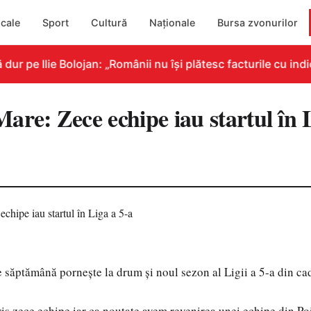
cale
Sport
Cultură
Naționale
Bursa zvonurilor
pe Ilie Bolojan: „Românii nu își plătesc facturile cu indica
re: Zece echipe iau startul în L
de săptămână pornește la drum și noul sezon al Ligii a 5-a din c
cris zece echipe iar ca noutate avem revenirea unei echipe din P