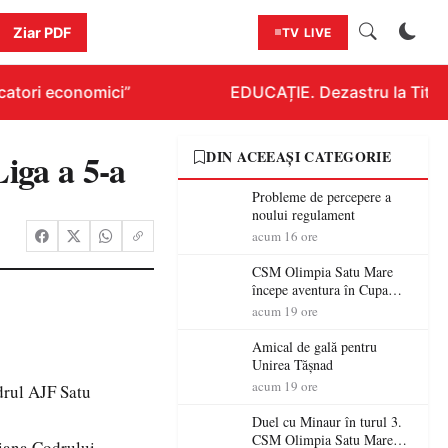
Ziar PDF
TV LIVE
tori economici”
EDUCAȚIE. Dezastru la Titluraz
iga a 5-a
DIN ACEEAȘI CATEGORIE
Probleme de percepere a
noului regulament
acum 16 ore
CSM Olimpia Satu Mare
începe aventura în Cupa
României la Baia Mare
acum 19 ore
Amical de gală pentru
Unirea Tășnad
acum 19 ore
adrul AJF Satu
Duel cu Minaur în turul 3.
CSM Olimpia Satu Mare
oiana Codrului.